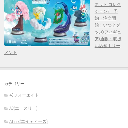
ネット コレク
ション2」予
約・注文開
始！いつ？グ
ッズ(フィギュ
ア)通販・取扱
い店舗｜リー
メント
カテゴリー
48フォーエイト
A3(エースリー)
ATEEZ(エイティーズ)