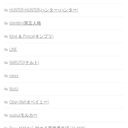
HUNTER×HUNTER(ハンター×ハンター)
IdentityV第五人格
King ＆ Prince(キンプリ)
LINE
NARUTO(ナルト)
news
NiziU
Obey Me!(オベイミー)
puipuiモルカー