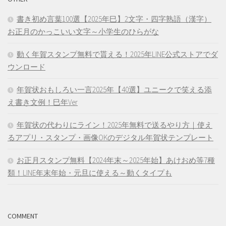
書き初め言葉100選【2025年巳】2文字・四字熟語（漢字）
お正月のかっこいい文字～小学生のひらがな
動く年賀スタンプ無料で貰える！2025年LINE公式ストアでダ
ウンロード
年賀状おもしろい一言2025年【40選】ユニークで笑える添
え書き文例！巳年Ver
年賀状の代わりにライン！2025年無料で送るやり方｜使え
るアプリ・スタンプ・画像OKのデジタル年賀状テンプレート
お正月スタンプ無料【2024年末～2025年始】あけおめ等7種
類！LINE年末年始・元旦に使える～動くタイプも
COMMENT