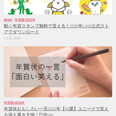
NEWS
/
年賀状2025年
動く年賀スタンプ無料で貰える！2025年LINE公式スト
アでダウンロード
1 1月, 2025
年賀状2025年
年賀状おもしろい一言2025年【40選】ユニークで笑え
る添え書き文例！巳年Ver