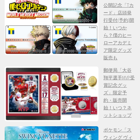
公開記念「Tカ
ード」店頭発
行受付(予約)開
始！いつか
ら？僕のヒー
ローアカデミ
ア限定グッズ
販売も
郵便局「大谷
翔平選手MVP受
賞記念グッ
ズ」限定予
約・販売開
始！いつ？ネ
ットショップ
ポケモン「ス
ウィング ヴィ