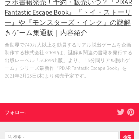
ラボ書籍発売！予約・販売いつ？『PIXAR
Fantastic Escape Book』『トイ・ストーリ
ー』や『モンスターズ・インク』の謎解
きゲーム集通販｜内容紹介
全世界で740万人以上を動員するリアル脱出ゲームを企画
制作する株式会社SCRAPは、謎解き関連の書籍を発行する
出版レーベル「SCRAP出版」より、「5分間リアル脱出ゲ
ーム」シリーズ最新作『PIXAR Fantastic Escape Book』を
2021年2月25日(木)より発売予定です。
フォロー:
検