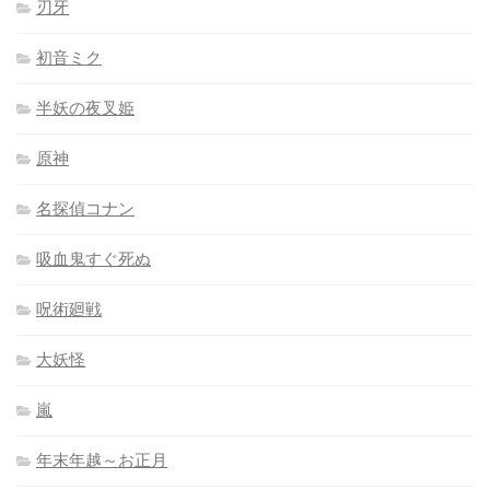
刃牙
初音ミク
半妖の夜叉姫
原神
名探偵コナン
吸血鬼すぐ死ぬ
呪術廻戦
大妖怪
嵐
年末年越～お正月