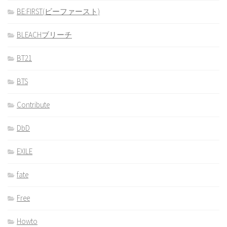
BE:FIRST(ビーファースト)
BLEACHブリーチ
BT21
BTS
Contribute
DbD
EXILE
fate
Free
Howto