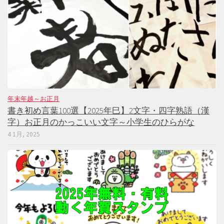
年末年越～お正月
書き初め言葉100選【2025年巳】2文字・四字熟語（漢
字）お正月のかっこいい文字～小学生のひらがな
4 1月, 2025