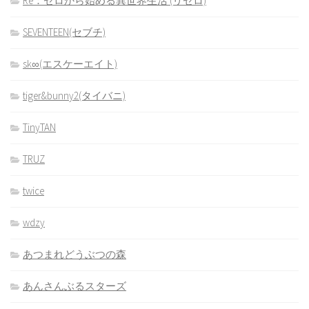
Re：ゼロから始める異世界生活 (リゼロ)
SEVENTEEN(セブチ)
sk∞(エスケーエイト)
tiger&bunny2(タイバニ)
TinyTAN
TRUZ
twice
wdzy
あつまれどうぶつの森
あんさんぶるスターズ