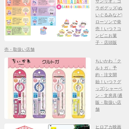
サンリオ」コ
ラボグッズ(ぬ
いぐるみなど)
ローソンで発
売！いつ？コ
ンビニお菓
子・店頭販
売・取扱い店舗
ちいかわ「ク
ルトガ」予
約・注文開
始！いつ？グ
ッズ(シャーペ
ン・文房具)通
販・取扱い店
舗
ヒロアカ映画