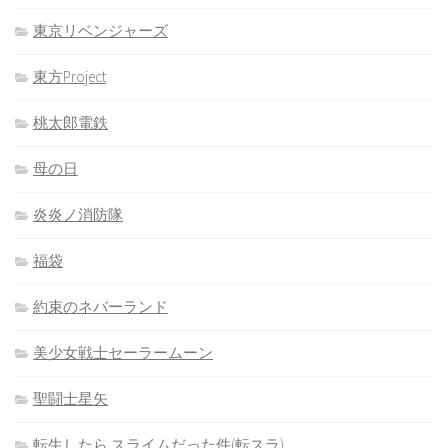
東京リベンジャーズ
東方Project
桃太郎電鉄
母の日
炎炎ノ消防隊
福袋
約束のネバーランド
美少女戦士セーラームーン
聖闘士星矢
転生したら スライムだった件(転スラ)