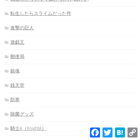
転生したらスライムだった件
進撃の巨人
遊戯王
郵便局
銀魂
銭天堂
防寒
除菌グッズ
騎士A（KnightA）
Facebook
Twitter
Hatena
L