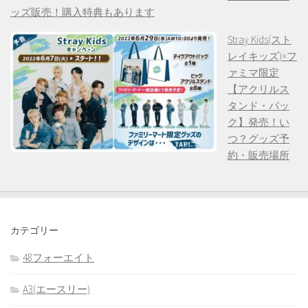
ッズ販売！購入特典もあります
Stray Kids(スト
レイキッズ)×フ
ァミマ限定
【アクリルス
タンド・バッ
ク】発売！い
つ？グッズ予
約・販売場所
カテゴリー
48フォーエイト
A3(エースリー)