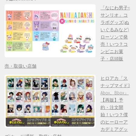
「なにわ男子×
サンリオ」コ
ラボグッズ(ぬ
いぐるみなど)
ローソンで発
売！いつ？コ
ンビニお菓
子・店頭販
売・取扱い店舗
ヒロアカ「ス
ナップマイド3
Abox、Bbox」
【再販】予
約・注文開
始！いつ？僕
のヒーローア
カデミアグッ