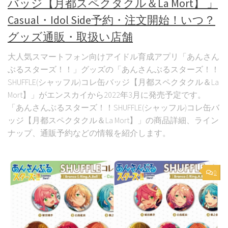
バッジ【月都スペクタクル＆La Mort】 」
Casual・Idol Side予約・注文開始！いつ？
グッズ通販・取扱い店舗
大人気スマートフォン向けアイドル育成アプリ「あんさん
ぶるスターズ！！」グッズの「あんさんぶるスターズ！！
SHUFFLE(シャッフル)コレ缶バッジ【月都スペクタクル＆La
Mort】」がエンスカイから2022年3月に発売予定です。
「あんさんぶるスターズ！！SHUFFLE(シャッフル)コレ缶バ
ッジ【月都スペクタクル＆La Mort】」の商品詳細、ライン
ナップ、通販予約などの情報を紹介します。
0