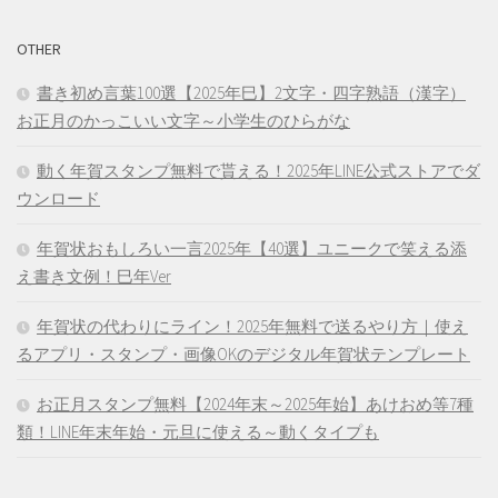
OTHER
書き初め言葉100選【2025年巳】2文字・四字熟語（漢字）
お正月のかっこいい文字～小学生のひらがな
動く年賀スタンプ無料で貰える！2025年LINE公式ストアでダ
ウンロード
年賀状おもしろい一言2025年【40選】ユニークで笑える添
え書き文例！巳年Ver
年賀状の代わりにライン！2025年無料で送るやり方｜使え
るアプリ・スタンプ・画像OKのデジタル年賀状テンプレート
お正月スタンプ無料【2024年末～2025年始】あけおめ等7種
類！LINE年末年始・元旦に使える～動くタイプも