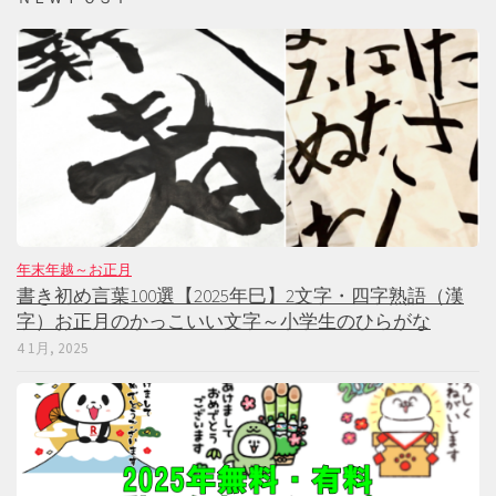
年末年越～お正月
書き初め言葉100選【2025年巳】2文字・四字熟語（漢
字）お正月のかっこいい文字～小学生のひらがな
4 1月, 2025