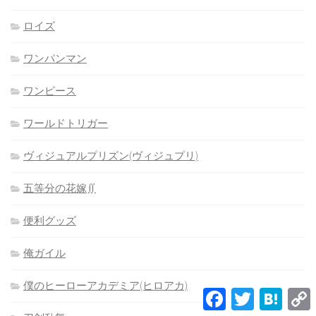
ロイズ
ワンパンマン
ワンピース
ワールドトリガー
ヴィジュアルプリズン(ヴィジュプリ)
五等分の花嫁∬
便利グッズ
俺ガイル
僕のヒーローアカデミア(ヒロアカ)
Facebook
Twitter
Hatena
L