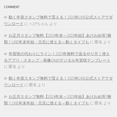
COMMENT
動く年賀スタンプ無料で貰える！2025年LINE公式ストアでダ
ウンロード
に
へびちゃん
より
お正月スタンプ無料【2024年末～2025年始】あけおめ等7種
類！LINE年末年始・元旦に使える～動くタイプも
に
匿名
より
年賀状の代わりにライン！2025年無料で送るやり方｜使え
るアプリ・スタンプ・画像OKのデジタル年賀状テンプレート
に
匿名
より
動く年賀スタンプ無料で貰える！2025年LINE公式ストアでダ
ウンロード
に
匿名
より
お正月スタンプ無料【2024年末～2025年始】あけおめ等7種
類！LINE年末年始・元旦に使える～動くタイプも
に
匿名
より