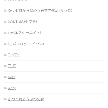
Re：ゼロから始める異世界生活 (リゼロ)
SEVENTEEN(セブチ)
sk∞(エスケーエイト)
tiger&bunny2(タイバニ)
TinyTAN
TRUZ
twice
wdzy
あつまれどうぶつの森