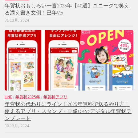
年賀状おもしろい一言2025年【40選】ユニークで笑え
る添え書き文例！巳年Ver
31 12月, 2024
LINE
/
年賀状2025年
/
年賀状アプリ
年賀状の代わりにライン！2025年無料で送るやり方｜
使えるアプリ・スタンプ・画像OKのデジタル年賀状テ
ンプレート
30 12月, 2024