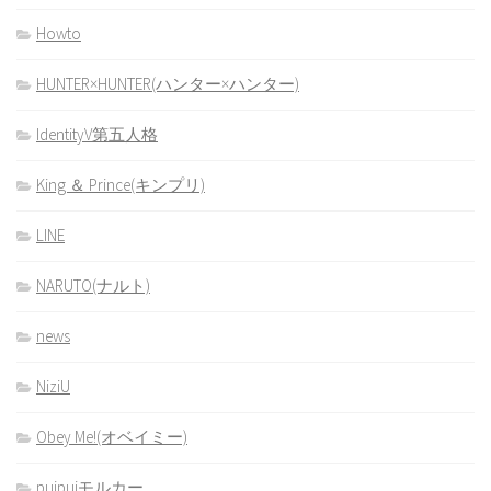
Howto
HUNTER×HUNTER(ハンター×ハンター)
IdentityV第五人格
King ＆ Prince(キンプリ)
LINE
NARUTO(ナルト)
news
NiziU
Obey Me!(オベイミー)
puipuiモルカー