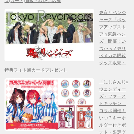
ズ(カード)通販・取扱い店舗
東京リベンジ
ャーズ「ポッ
プアップスト
アin 東急ハン
ズ」開催！い
つから？東リ
ベメガネ眼鏡
グッズ販売・
特典フォト風カードプレゼント
「にじさんじ×
ウェンディー
ズ・ファース
トキッチン」
コラボ開催！
いつ？キーホ
ルダー付きポ
テト・限定グ