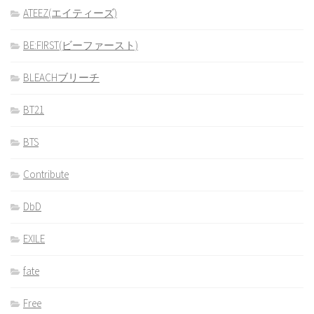
ATEEZ(エイティーズ)
BE:FIRST(ビーファースト)
BLEACHブリーチ
BT21
BTS
Contribute
DbD
EXILE
fate
Free