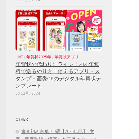
LINE
/
年賀状2025年
/
年賀状アプリ
年賀状の代わりにライン！2025年無
料で送るやり方｜使えるアプリ・ス
タンプ・画像OKのデジタル年賀状テ
ンプレート
30 12月, 2024
OTHER
書き初め言葉100選【2025年巳】2文