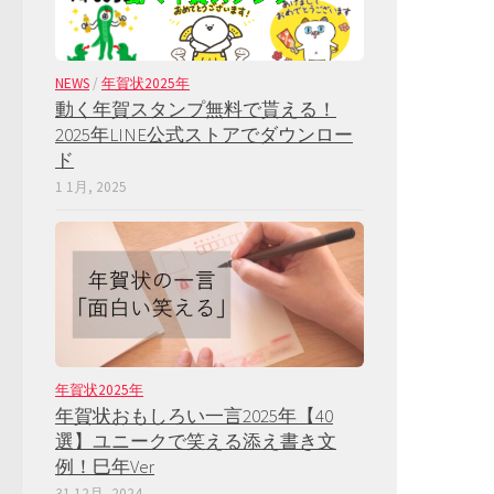
NEWS
/
年賀状2025年
動く年賀スタンプ無料で貰える！
2025年LINE公式ストアでダウンロー
ド
1 1月, 2025
年賀状2025年
年賀状おもしろい一言2025年【40
選】ユニークで笑える添え書き文
例！巳年Ver
31 12月, 2024