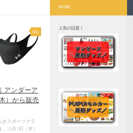
MORE
人気の話題！
0
ク｜アンダーア
（木）から販売
わきスポーツクラ
、10月1日（木）