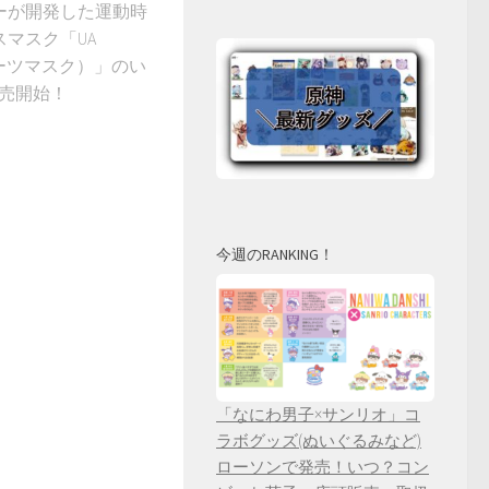
ーが開発した運動時
マスク「UA
Aスポーツマスク）」のい
販売開始！
今週のRANKING！
「なにわ男子×サンリオ」コ
ラボグッズ(ぬいぐるみなど)
ローソンで発売！いつ？コン