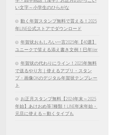
字・四字熟語（漢字）お正月のかっこい
い文字～小学生のひらがな
動く年賀スタンプ無料で貰える！2025
年LINE公式ストアでダウンロード
年賀状おもしろい一言2025年【40選】
ユニークで笑える添え書き文例！巳年Ver
年賀状の代わりにライン！2025年無料
で送るやり方｜使えるアプリ・スタン
プ・画像OKのデジタル年賀状テンプレー
ト
お正月スタンプ無料【2024年末～2025
年始】あけおめ等7種類！LINE年末年始・
元旦に使える～動くタイプも