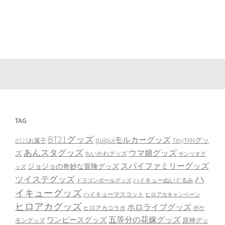
TAG
BT21グッズ
puipuiモルカーグッズ
TinyTANグッ
BT21お菓子
あんスタグッズ
ウマ娘グッズ
ズ
ちいかわグッズ
サンリオグ
スパイファミリーグッズ
ジョジョの奇妙な冒険グッズ
ッズ
ハ
ツイステグッズ
ハイキューぬいぐるみ
ドラゴンボールグッズ
イキューグッズ
ハイキューマスコット
ヒロアカキャンペーン
ヒロアカグッズ
ホロライブグッズ
ヒロアカコラボ
ポケ
ワンピースグッズ
五等分の花嫁グッズ
原神グッ
モングッズ