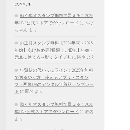
COMMENT
動く年賀スタンプ無料で貰える！2025
年LINE公式ストアでダウンロード
に
へび
ちゃん
より
お正月スタンプ無料【2024年末～2025
年始】あけおめ等7種類！LINE年末年始・
元旦に使える～動くタイプも
に
匿名
より
年賀状の代わりにライン！2025年無料
で送るやり方｜使えるアプリ・スタン
プ・画像OKのデジタル年賀状テンプレー
ト
に
匿名
より
動く年賀スタンプ無料で貰える！2025
年LINE公式ストアでダウンロード
に
匿名
より