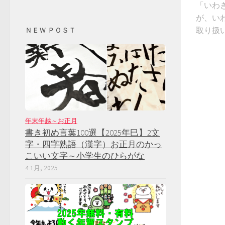
「いわき
が、い
取り扱
ＮＥＷ ＰＯＳＴ
年末年越～お正月
書き初め言葉100選【2025年巳】2文
字・四字熟語（漢字）お正月のかっ
こいい文字～小学生のひらがな
4 1月, 2025