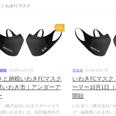
:
いわきFCマスク
0
納税
2020年10月13日
マスク
2020年10月7日
さと納税いわきFCマスク
いわきFCマス
県いわき市｜アンダーア
ーマー10月1日
ー
開始
FC（株式会社いわきスポーツクラ
いわきFC（株式会社い
島県いわき市）は、好評販売中の
ブ：福島県いわき市）は