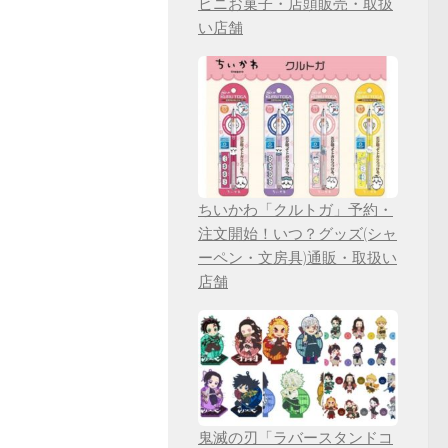
ビニお菓子・店頭販売・取扱
い店舗
ちいかわ「クルトガ」予約・
注文開始！いつ？グッズ(シャ
ーペン・文房具)通販・取扱い
店舗
鬼滅の刃「ラバースタンドコ