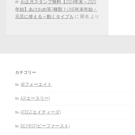
お正月スタンプ無料【2024年末～2025
年始】あけおめ等7種類！LINE年末年始・
元旦に使える～動くタイプも
に
匿名
より
カテゴリー
48フォーエイト
A3(エースリー)
ATEEZ(エイティーズ)
BE:FIRST(ビーファースト)