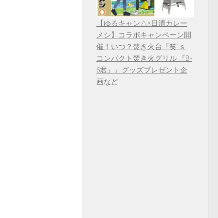
【ゆるキャン△×日清カレー
メシ】コラボキャンペーン開
催！いつ？焚き火台『笑’ｓ
コンパクト焚き火グリル 『B-
6君』』グッズプレゼント企
画など