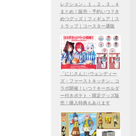
レクション」１，２，３，４
まとめ！販売・予約いつ？き
めつグッズ｜フィギュア｜ス
トラップ｜コースター通販
「にじさんじ×ウェンディー
ズ・ファーストキッチン」コ
ラボ開催！いつ？キーホルダ
ー付きポテト・限定グッズ販
売！購入特典もあります