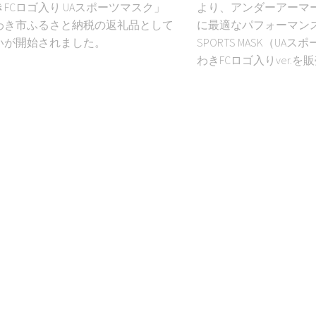
FCロゴ入り UAスポーツマスク」
より、アンダーアーマ
わき市ふるさと納税の返礼品として
に最適なパフォーマンス
いが開始されました。
SPORTS MASK（U
わきFCロゴ入りver.を