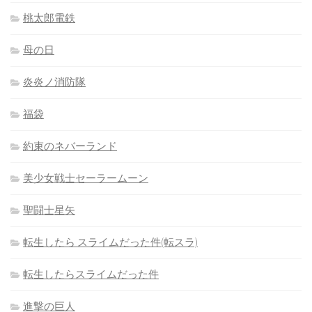
桃太郎電鉄
母の日
炎炎ノ消防隊
福袋
約束のネバーランド
美少女戦士セーラームーン
聖闘士星矢
転生したら スライムだった件(転スラ)
転生したらスライムだった件
進撃の巨人