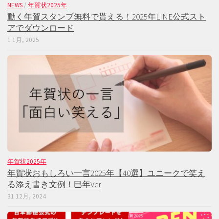
NEWS
/
年賀状2025年
動く年賀スタンプ無料で貰える！2025年LINE公式スト
アでダウンロード
1 1月, 2025
年賀状2025年
年賀状おもしろい一言2025年【40選】ユニークで笑え
る添え書き文例！巳年Ver
31 12月, 2024