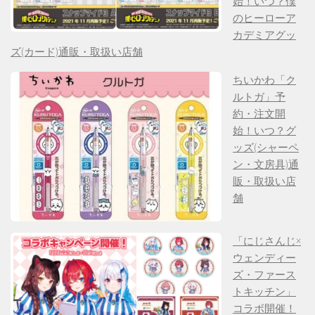
始！いつ？僕
のヒーローア
カデミアグッ
ズ(カード)通販・取扱い店舗
ちいかわ「ク
ルトガ」予
約・注文開
始！いつ？グ
ッズ(シャーペ
ン・文房具)通
販・取扱い店
舗
「にじさんじ×
ウェンディー
ズ・ファース
トキッチン」
コラボ開催！