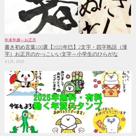
年末年越～お正月
書き初め言葉100選【2025年巳】2文字・四字熟語（漢
字）お正月のかっこいい文字～小学生のひらがな
4 1月, 2025