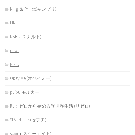
King ＆ Prince(キンプリ)
LINE
NARUTO(ナルト)
news
NiziU
Obey Me!(オベイミー)
puipuiモルカー
Re：ゼロから始める異世界生活 (リゼロ)
SEVENTEEN(セブチ)
sk∞(エスケーエイト)