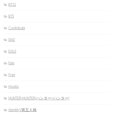
BT21
BTS
Contribute
DbD
EXILE
fate
Free
Howto
HUNTER×HUNTER(ハンター×ハンター)
IdentityV第五人格