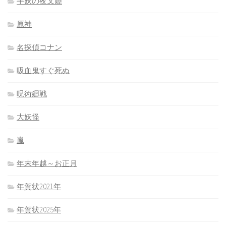
半妖の夜叉姫
原神
名探偵コナン
吸血鬼すぐ死ぬ
呪術廻戦
大妖怪
嵐
年末年越～お正月
年賀状2021年
年賀状2025年