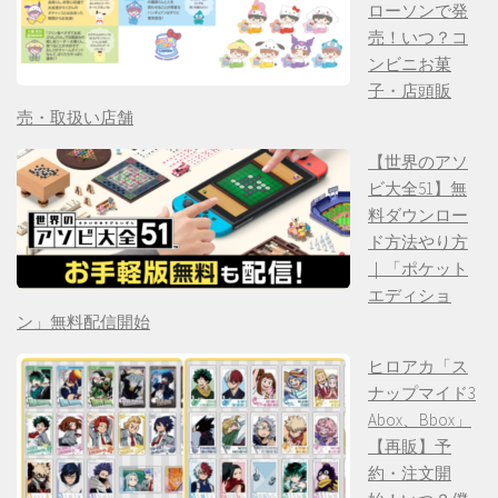
ローソンで発
売！いつ？コ
ンビニお菓
子・店頭販
売・取扱い店舗
【世界のアソ
ビ大全51】無
料ダウンロー
ド方法やり方
｜「ポケット
エディショ
ン」無料配信開始
ヒロアカ「ス
ナップマイド3
Abox、Bbox」
【再販】予
約・注文開