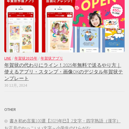
LINE
/
年賀状2025年
/
年賀状アプリ
年賀状の代わりにライン！2025年無料で送るやり方｜
使えるアプリ・スタンプ・画像OKのデジタル年賀状テ
ンプレート
30 12月, 2024
OTHER
書き初め言葉100選【2025年巳】2文字・四字熟語（漢字）
お正月のかっこいい文字～小学生のひらがな