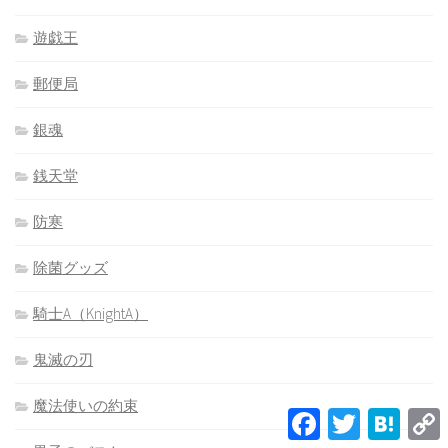
遊戯王
郵便局
銀魂
銭天堂
防寒
除菌グッズ
騎士A（KnightA）
鬼滅の刃
魔法使いの約束
Facebook
Twitter
Hatena
L