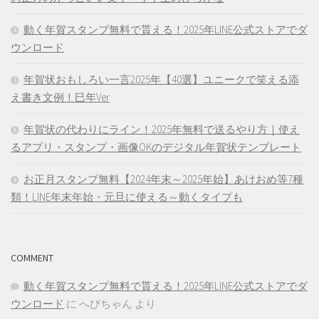
動く年賀スタンプ無料で貰える！2025年LINE公式ストアでダ
ウンロード
年賀状おもしろい一言2025年【40選】ユニークで笑える添
え書き文例！巳年Ver
年賀状の代わりにライン！2025年無料で送るやり方｜使え
るアプリ・スタンプ・画像OKのデジタル年賀状テンプレート
お正月スタンプ無料【2024年末～2025年始】あけおめ等7種
類！LINE年末年始・元旦に使える～動くタイプも
COMMENT
動く年賀スタンプ無料で貰える！2025年LINE公式ストアでダ
ウンロード
に
へびちゃん
より