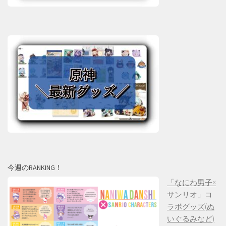
今週のRANKING！
「なにわ男子×
サンリオ」コ
ラボグッズ(ぬ
いぐるみなど)