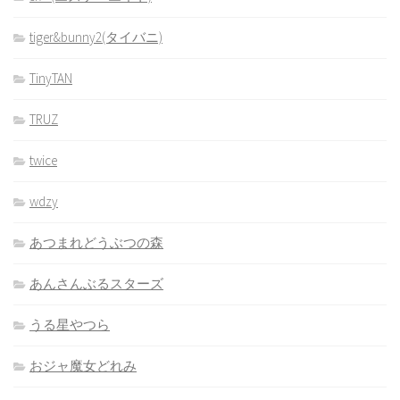
tiger&bunny2(タイバニ)
TinyTAN
TRUZ
twice
wdzy
あつまれどうぶつの森
あんさんぶるスターズ
うる星やつら
おジャ魔女どれみ