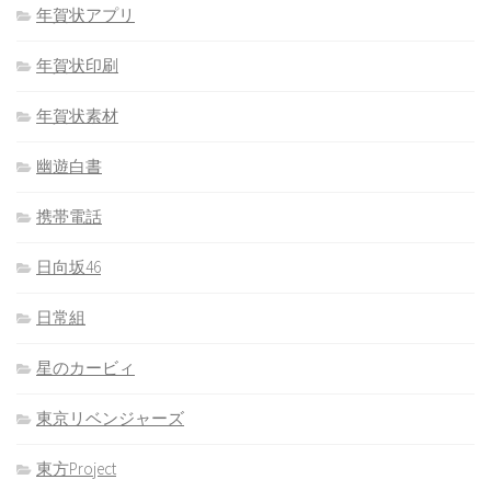
年賀状アプリ
年賀状印刷
年賀状素材
幽遊白書
携帯電話
日向坂46
日常組
星のカービィ
東京リベンジャーズ
東方Project