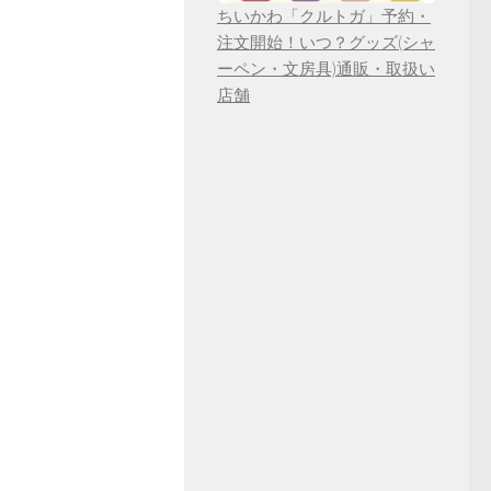
ちいかわ「クルトガ」予約・
注文開始！いつ？グッズ(シャ
ーペン・文房具)通販・取扱い
店舗