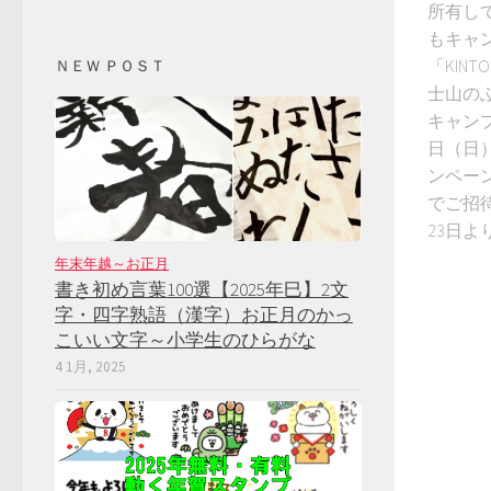
所有し
もキャ
「KINTO
ＮＥＷ ＰＯＳＴ
士山の
キャンプ
日（日
ンペーン
でご招待
23日
年末年越～お正月
書き初め言葉100選【2025年巳】2文
字・四字熟語（漢字）お正月のかっ
こいい文字～小学生のひらがな
4 1月, 2025