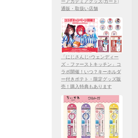
ーアカデミアグッズ(カード)
通販・取扱い店舗
「にじさんじ×ウェンディー
ズ・ファーストキッチン」コ
ラボ開催！いつ？キーホルダ
ー付きポテト・限定グッズ販
売！購入特典もあります