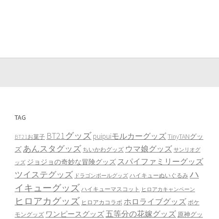
TAG
BT21グッズ
puipuiモルカーグッズ
TinyTANグッ
BT21お菓子
あんスタグッズ
ウマ娘グッズ
ズ
ちいかわグッズ
サンリオグ
スパイファミリーグッズ
ジョジョの奇妙な冒険グッズ
ッズ
ハ
ツイステグッズ
ハイキューぬいぐるみ
ドラゴンボールグッズ
イキューグッズ
ハイキューマスコット
ヒロアカキャンペーン
ヒロアカグッズ
ホロライブグッズ
ヒロアカコラボ
ポケ
ワンピースグッズ
五等分の花嫁グッズ
原神グッ
モングッズ