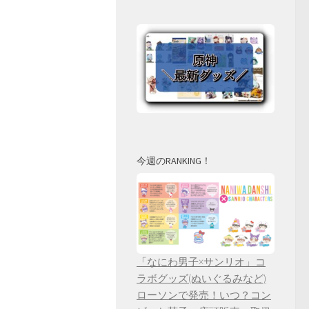
今週のRANKING！
「なにわ男子×サンリオ」コ
ラボグッズ(ぬいぐるみなど)
ローソンで発売！いつ？コン