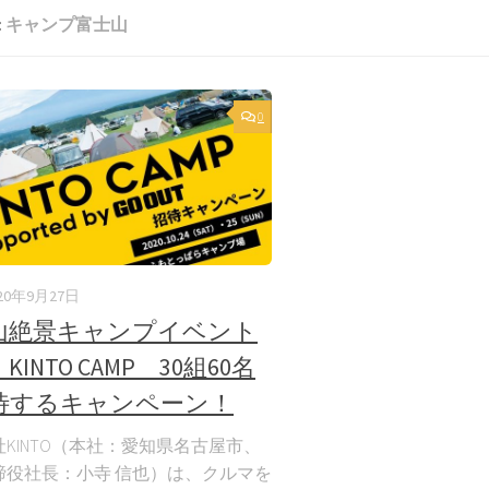
:
キャンプ富士山
0
020年9月27日
山絶景キャンプイベント
KINTO CAMP 30組60名
待するキャンペーン！
KINTO（本社：愛知県名古屋市、
締役社長：小寺 信也）は、クルマを