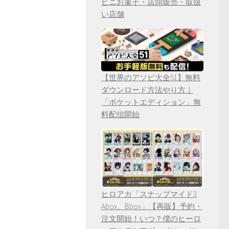
ビニお菓子・店頭販売・取扱
い店舗
【世界のアソビ大全51】無料
ダウンロード方法やり方｜
「ポケットエディション」無
料配信開始
ヒロアカ「スナップマイド3
Abox、Bbox」【再販】予約・
注文開始！いつ？僕のヒーロ