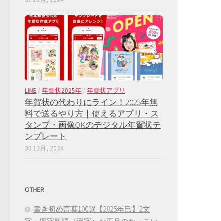
LINE
/
年賀状2025年
/
年賀状アプリ
年賀状の代わりにライン！2025年無
料で送るやり方｜使えるアプリ・ス
タンプ・画像OKのデジタル年賀状テ
ンプレート
30 12月, 2024
OTHER
書き初め言葉100選【2025年巳】2文