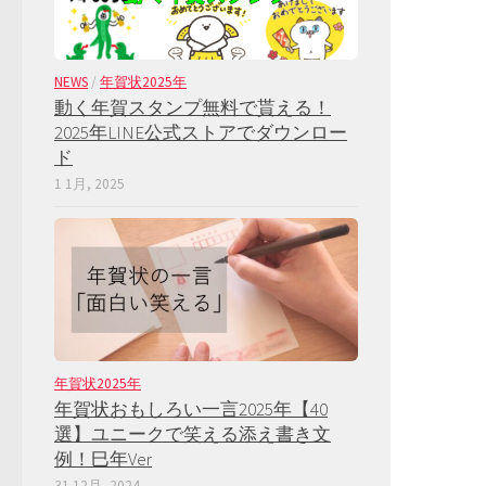
NEWS
/
年賀状2025年
動く年賀スタンプ無料で貰える！
2025年LINE公式ストアでダウンロー
ド
1 1月, 2025
年賀状2025年
年賀状おもしろい一言2025年【40
選】ユニークで笑える添え書き文
例！巳年Ver
31 12月, 2024