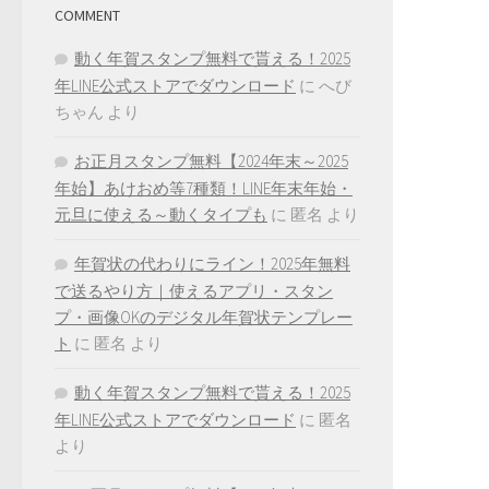
COMMENT
動く年賀スタンプ無料で貰える！2025
年LINE公式ストアでダウンロード
に
へび
ちゃん
より
お正月スタンプ無料【2024年末～2025
年始】あけおめ等7種類！LINE年末年始・
元旦に使える～動くタイプも
に
匿名
より
年賀状の代わりにライン！2025年無料
で送るやり方｜使えるアプリ・スタン
プ・画像OKのデジタル年賀状テンプレー
ト
に
匿名
より
動く年賀スタンプ無料で貰える！2025
年LINE公式ストアでダウンロード
に
匿名
より