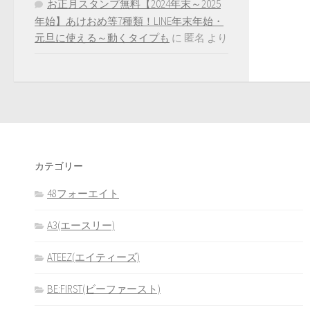
お正月スタンプ無料【2024年末～2025
年始】あけおめ等7種類！LINE年末年始・
元旦に使える～動くタイプも
に
匿名
より
カテゴリー
48フォーエイト
A3(エースリー)
ATEEZ(エイティーズ)
BE:FIRST(ビーファースト)