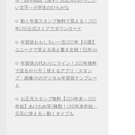
字・四字熟語（漢字）お正月のかっこい
い文字～小学生のひらがな
動く年賀スタンプ無料で貰える！2025
年LINE公式ストアでダウンロード
年賀状おもしろい一言2025年【40選】
ユニークで笑える添え書き文例！巳年Ver
年賀状の代わりにライン！2025年無料
で送るやり方｜使えるアプリ・スタン
プ・画像OKのデジタル年賀状テンプレー
ト
お正月スタンプ無料【2024年末～2025
年始】あけおめ等7種類！LINE年末年始・
元旦に使える～動くタイプも