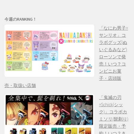
今週のRANKING！
「なにわ男子×
サンリオ」コ
ラボグッズ(ぬ
いぐるみなど)
ローソンで発
売！いつ？コ
ンビニお菓
子・店頭販
売・取扱い店舗
「鬼滅の刃
×Schick(シッ
ク)」コラボカ
ミソリ(髭剃り)
限定販売・予
約！いつ？き