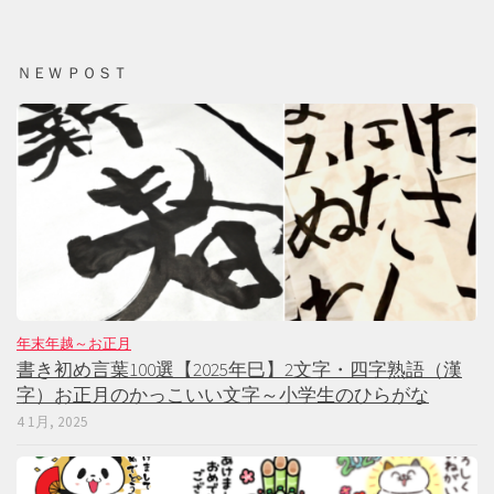
ＮＥＷ ＰＯＳＴ
年末年越～お正月
書き初め言葉100選【2025年巳】2文字・四字熟語（漢
字）お正月のかっこいい文字～小学生のひらがな
4 1月, 2025