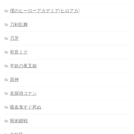
僕のヒーローアカデミア(ヒロアカ)
刀剣乱舞
刃牙
初音ミク
半妖の夜叉姫
原神
名探偵コナン
吸血鬼すぐ死ぬ
呪術廻戦