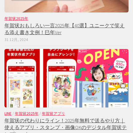
年賀状2025年
年賀状おもしろい一言2025年【40選】ユニークで笑え
る添え書き文例！巳年Ver
31 12月, 2024
LINE
/
年賀状2025年
/
年賀状アプリ
年賀状の代わりにライン！2025年無料で送るやり方｜
使えるアプリ・スタンプ・画像OKのデジタル年賀状テ