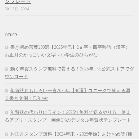
ンプレート
30 12月, 2024
OTHER
書き初め言葉100選【2025年巳】2文字・四字熟語（漢字）
お正月のかっこいい文字～小学生のひらがな
動く年賀スタンプ無料で貰える！2025年LINE公式ストアでダ
ウンロード
年賀状おもしろい一言2025年【40選】ユニークで笑える添
え書き文例！巳年Ver
年賀状の代わりにライン！2025年無料で送るやり方｜使え
るアプリ・スタンプ・画像OKのデジタル年賀状テンプレート
お正月スタンプ無料【2024年末～2025年始】あけおめ等7種