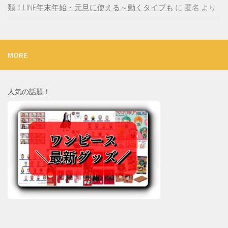
類！LINE年末年始・元旦に使える～動くタイプも
に
匿名
より
MORE
人気の話題！