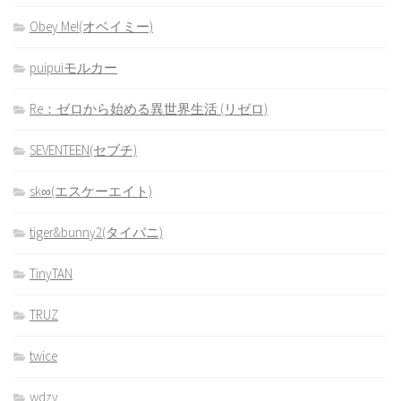
Obey Me!(オベイミー)
puipuiモルカー
Re：ゼロから始める異世界生活 (リゼロ)
SEVENTEEN(セブチ)
sk∞(エスケーエイト)
tiger&bunny2(タイバニ)
TinyTAN
TRUZ
twice
wdzy