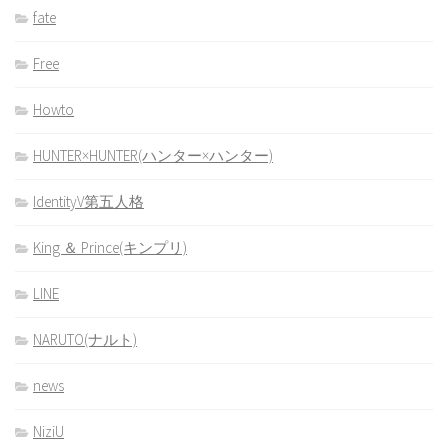
fate
Free
Howto
HUNTER×HUNTER(ハンター×ハンター)
IdentityV第五人格
King ＆ Prince(キンプリ)
LINE
NARUTO(ナルト)
news
NiziU