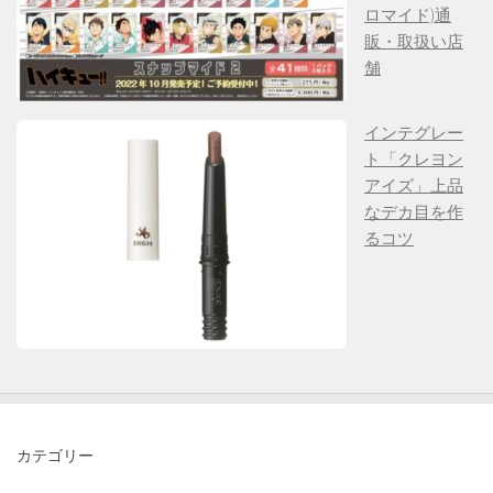
ロマイド)通
販・取扱い店
舗
インテグレー
ト「クレヨン
アイズ」上品
なデカ目を作
るコツ
カテゴリー