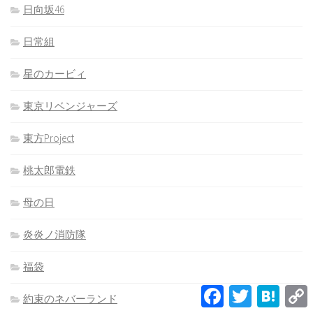
日向坂46
日常組
星のカービィ
東京リベンジャーズ
東方Project
桃太郎電鉄
母の日
炎炎ノ消防隊
福袋
Facebook
Twitter
Hatena
約束のネバーランド
L