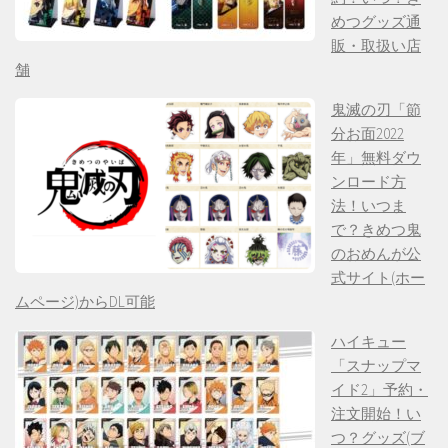
めつグッズ通
販・取扱い店
舗
鬼滅の刃「節
分お面2022
年」無料ダウ
ンロード方
法！いつま
で？きめつ鬼
のおめんが公
式サイト(ホー
ムページ)からDL可能
ハイキュー
「スナップマ
イド2」予約・
注文開始！い
つ？グッズ(ブ