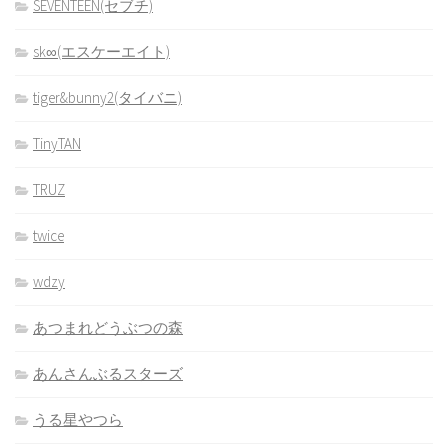
SEVENTEEN(セブチ)
sk∞(エスケーエイト)
tiger&bunny2(タイバニ)
TinyTAN
TRUZ
twice
wdzy
あつまれどうぶつの森
あんさんぶるスターズ
うる星やつら