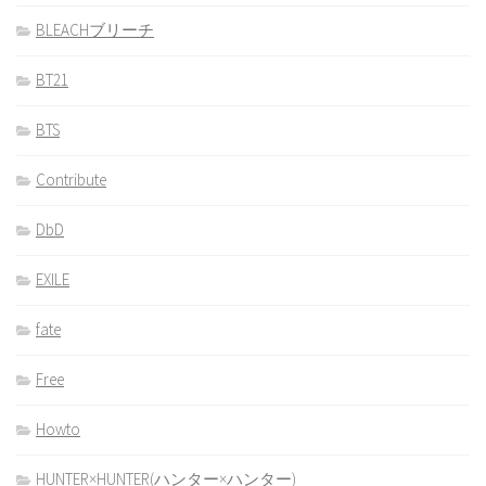
BLEACHブリーチ
BT21
BTS
Contribute
DbD
EXILE
fate
Free
Howto
HUNTER×HUNTER(ハンター×ハンター)