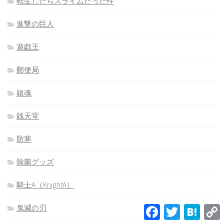
転生したらスライムだった件
進撃の巨人
遊戯王
郵便局
銀魂
銭天堂
防寒
除菌グッズ
騎士A（KnightA）
Facebook
Twitter
Hatena
鬼滅の刃
L