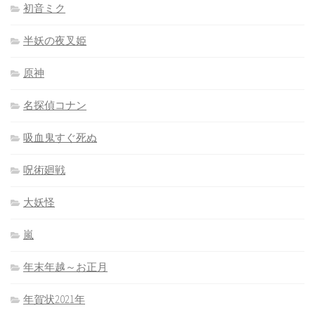
初音ミク
半妖の夜叉姫
原神
名探偵コナン
吸血鬼すぐ死ぬ
呪術廻戦
大妖怪
嵐
年末年越～お正月
年賀状2021年