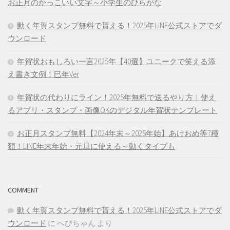
お正月のかっこいい文字～小学生のひらがな
動く年賀スタンプ無料で貰える！2025年LINE公式ストアでダ
ウンロード
年賀状おもしろい一言2025年【40選】ユニークで笑える添
え書き文例！巳年Ver
年賀状の代わりにライン！2025年無料で送るやり方｜使え
るアプリ・スタンプ・画像OKのデジタル年賀状テンプレート
お正月スタンプ無料【2024年末～2025年始】あけおめ等7種
類！LINE年末年始・元旦に使える～動くタイプも
COMMENT
動く年賀スタンプ無料で貰える！2025年LINE公式ストアでダ
ウンロード
に
へびちゃん
より