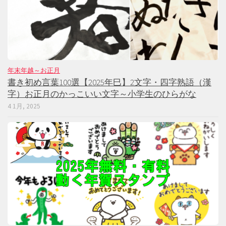
年末年越～お正月
書き初め言葉100選【2025年巳】2文字・四字熟語（漢
字）お正月のかっこいい文字～小学生のひらがな
4 1月, 2025