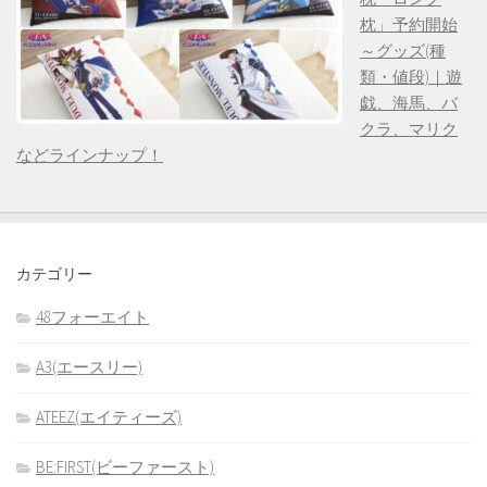
枕」予約開始
～グッズ(種
類・値段)｜遊
戯、海馬、バ
クラ、マリク
などラインナップ！
カテゴリー
48フォーエイト
A3(エースリー)
ATEEZ(エイティーズ)
BE:FIRST(ビーファースト)