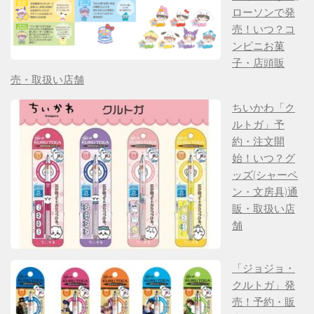
ローソンで発
売！いつ？コ
ンビニお菓
子・店頭販
売・取扱い店舗
ちいかわ「ク
ルトガ」予
約・注文開
始！いつ？グ
ッズ(シャーペ
ン・文房具)通
販・取扱い店
舗
「ジョジョ・
クルトガ」発
売！予約・販