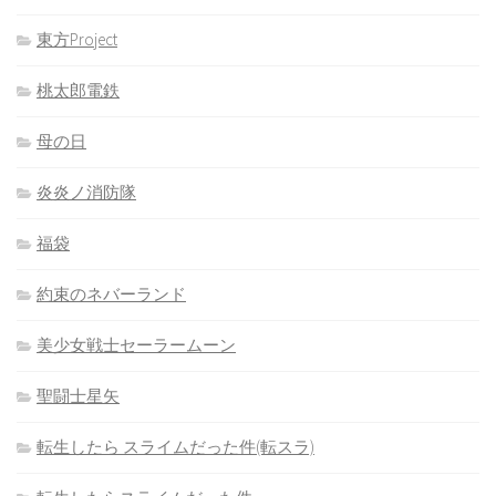
東方Project
桃太郎電鉄
母の日
炎炎ノ消防隊
福袋
約束のネバーランド
美少女戦士セーラームーン
聖闘士星矢
転生したら スライムだった件(転スラ)