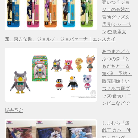
売いつ？ジョ
ジョの奇妙な
冒険グッズ文
房具(シャーペ
ン)空条承太
郎、東方仗助、ジョルノ・ジョバァーナ｜エンスカイ
あつまれどう
ぶつの森「と
もだちどーる
第3弾」予約・
販売開始！い
つ？あつ森グ
ッズ(食玩)｜コ
ンビニなどで
販売予定
しまむら「遊
戯王 カバー付
枕・ロング