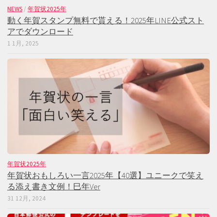
NEWS
/
年賀状2025年
動く年賀スタンプ無料で貰える！2025年LINE公式スト
アでダウンロード
1 1月, 2025
年賀状2025年
年賀状おもしろい一言2025年【40選】ユニークで笑え
る添え書き文例！巳年Ver
31 12月, 2024