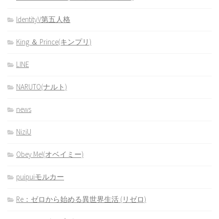
IdentityV第五人格
King ＆ Prince(キンプリ)
LINE
NARUTO(ナルト)
news
NiziU
Obey Me!(オベイミー)
puipuiモルカー
Re：ゼロから始める異世界生活 (リゼロ)