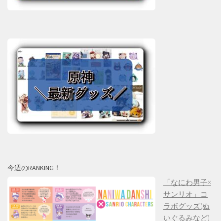
今週のRANKING！
「なにわ男子×
サンリオ」コ
ラボグッズ(ぬ
いぐるみなど)