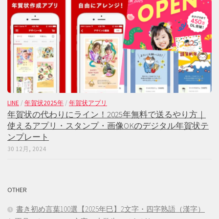
LINE
/
年賀状2025年
/
年賀状アプリ
年賀状の代わりにライン！2025年無料で送るやり方｜
使えるアプリ・スタンプ・画像OKのデジタル年賀状テ
ンプレート
30 12月, 2024
OTHER
書き初め言葉100選【2025年巳】2文字・四字熟語（漢字）