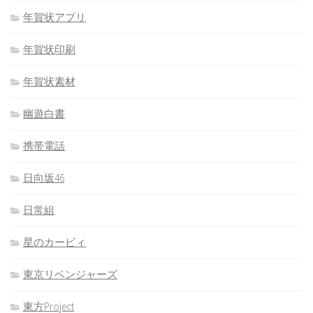
年賀状アプリ
年賀状印刷
年賀状素材
幽遊白書
携帯電話
日向坂46
日常組
星のカービィ
東京リベンジャーズ
東方Project