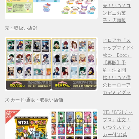
売！いつ？コ
ンビニお菓
子・店頭販
売・取扱い店舗
ヒロアカ「ス
ナップマイド3
Abox、Bbox」
【再販】予
約・注文開
始！いつ？僕
のヒーローア
カデミアグッ
ズ(カード)通販・取扱い店舗
BTS「BT21チッ
プス」注文！
いつ？ステッ
カー付(お菓