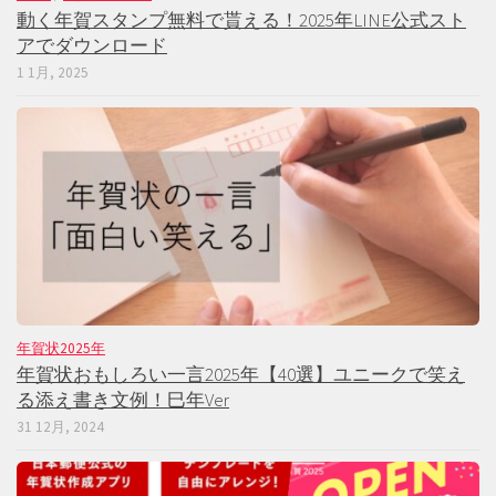
動く年賀スタンプ無料で貰える！2025年LINE公式スト
アでダウンロード
1 1月, 2025
年賀状2025年
年賀状おもしろい一言2025年【40選】ユニークで笑え
る添え書き文例！巳年Ver
31 12月, 2024