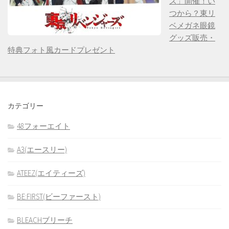
ズ」開催！い
つから？東リ
ベメガネ眼鏡
グッズ販売・
特典フォト風カードプレゼント
カテゴリー
48フォーエイト
A3(エースリー)
ATEEZ(エイティーズ)
BE:FIRST(ビーファースト)
BLEACHブリーチ