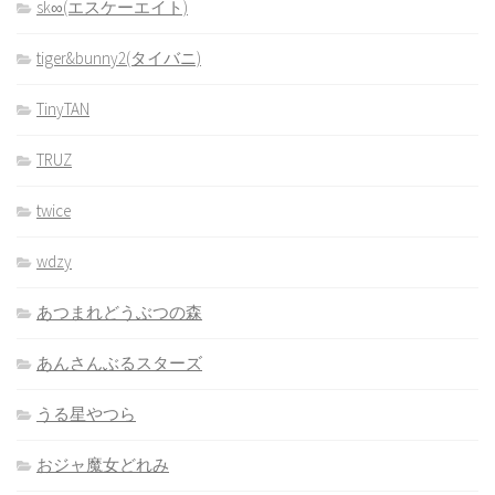
sk∞(エスケーエイト)
tiger&bunny2(タイバニ)
TinyTAN
TRUZ
twice
wdzy
あつまれどうぶつの森
あんさんぶるスターズ
うる星やつら
おジャ魔女どれみ