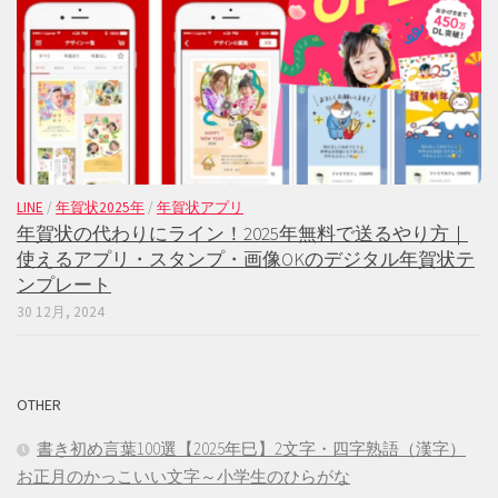
LINE
/
年賀状2025年
/
年賀状アプリ
年賀状の代わりにライン！2025年無料で送るやり方｜
使えるアプリ・スタンプ・画像OKのデジタル年賀状テ
ンプレート
30 12月, 2024
OTHER
書き初め言葉100選【2025年巳】2文字・四字熟語（漢字）
お正月のかっこいい文字～小学生のひらがな