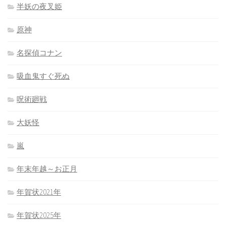
半妖の夜叉姫
原神
名探偵コナン
吸血鬼すぐ死ぬ
呪術廻戦
大妖怪
嵐
年末年越～お正月
年賀状2021年
年賀状2025年