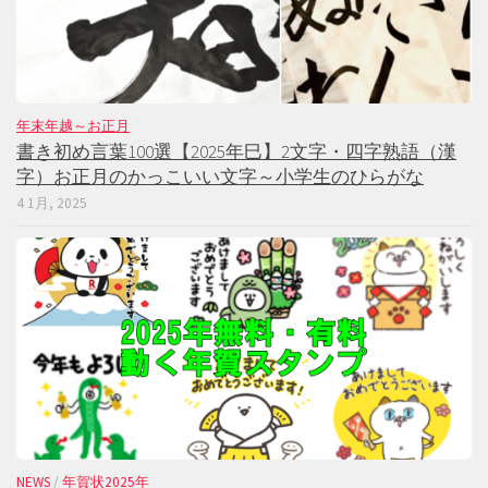
年末年越～お正月
書き初め言葉100選【2025年巳】2文字・四字熟語（漢
字）お正月のかっこいい文字～小学生のひらがな
4 1月, 2025
NEWS
/
年賀状2025年