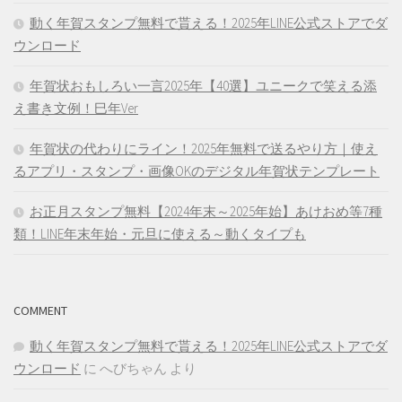
動く年賀スタンプ無料で貰える！2025年LINE公式ストアでダ
ウンロード
年賀状おもしろい一言2025年【40選】ユニークで笑える添
え書き文例！巳年Ver
年賀状の代わりにライン！2025年無料で送るやり方｜使え
るアプリ・スタンプ・画像OKのデジタル年賀状テンプレート
お正月スタンプ無料【2024年末～2025年始】あけおめ等7種
類！LINE年末年始・元旦に使える～動くタイプも
COMMENT
動く年賀スタンプ無料で貰える！2025年LINE公式ストアでダ
ウンロード
に
へびちゃん
より