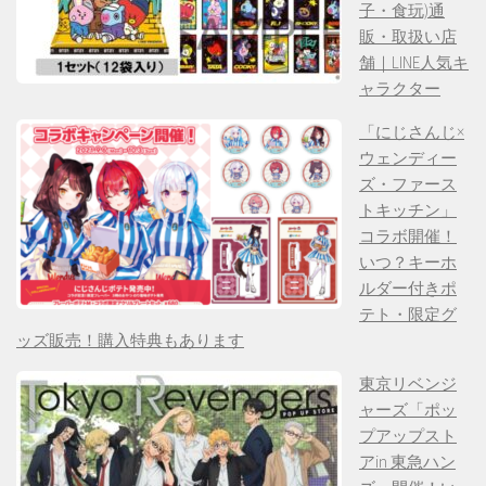
子・食玩)通
販・取扱い店
舗｜LINE人気キ
ャラクター
「にじさんじ×
ウェンディー
ズ・ファース
トキッチン」
コラボ開催！
いつ？キーホ
ルダー付きポ
テト・限定グ
ッズ販売！購入特典もあります
東京リベンジ
ャーズ「ポッ
プアップスト
アin 東急ハン