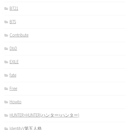
BT21
BTS
Contribute
DbD
EXILE
fate
Free
Howto
HUNTER×HUNTER(ハンター×ハンター)
IdentityV第五人格