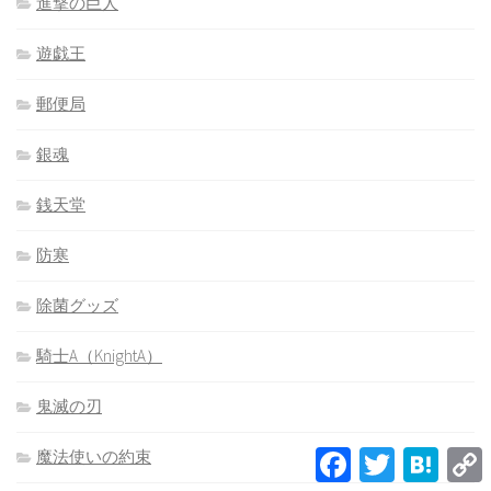
進撃の巨人
遊戯王
郵便局
銀魂
銭天堂
防寒
除菌グッズ
騎士A（KnightA）
鬼滅の刃
Facebook
Twitter
Hatena
魔法使いの約束
L