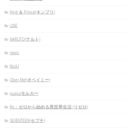
King ＆ Prince(キンプリ)
LINE
NARUTO(ナルト)
news
NiziU
Obey Me!(オベイミー)
puipuiモルカー
Re：ゼロから始める異世界生活 (リゼロ)
SEVENTEEN(セブチ)