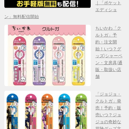
｜「ポケット
エディショ
ン」無料配信開始
ちいかわ「ク
ルトガ」予
約・注文開
始！いつ？グ
ッズ(シャーペ
ン・文房具)通
販・取扱い店
舗
「ジョジョ・
クルトガ」発
売！予約・販
売いつ？ジョ
ジョの奇妙な
冒険グッズ文