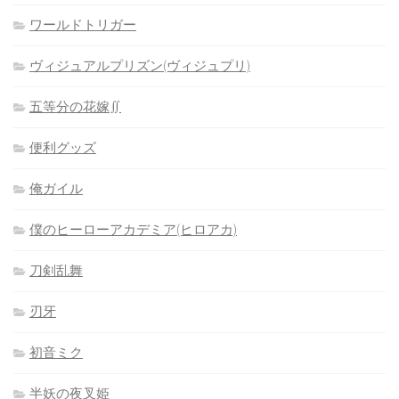
ワールドトリガー
ヴィジュアルプリズン(ヴィジュプリ)
五等分の花嫁∬
便利グッズ
俺ガイル
僕のヒーローアカデミア(ヒロアカ)
刀剣乱舞
刃牙
初音ミク
半妖の夜叉姫