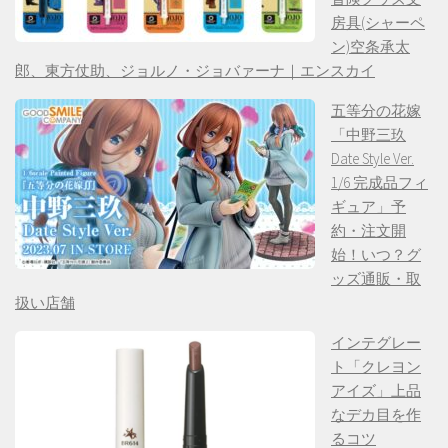
房具(シャーペ
ン)空条承太
郎、東方仗助、ジョルノ・ジョバァーナ｜エンスカイ
五等分の花嫁
「中野三玖
Date Style Ver.
1/6 完成品フィ
ギュア」予
約・注文開
始！いつ？グ
ッズ通販・取
扱い店舗
インテグレー
ト「クレヨン
アイズ」上品
なデカ目を作
るコツ