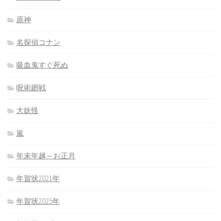
原神
名探偵コナン
吸血鬼すぐ死ぬ
呪術廻戦
大妖怪
嵐
年末年越～お正月
年賀状2021年
年賀状2025年