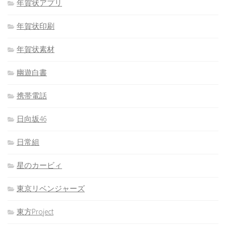
年賀状アプリ
年賀状印刷
年賀状素材
幽遊白書
携帯電話
日向坂46
日常組
星のカービィ
東京リベンジャーズ
東方Project