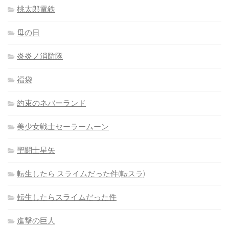
桃太郎電鉄
母の日
炎炎ノ消防隊
福袋
約束のネバーランド
美少女戦士セーラームーン
聖闘士星矢
転生したら スライムだった件(転スラ)
転生したらスライムだった件
進撃の巨人