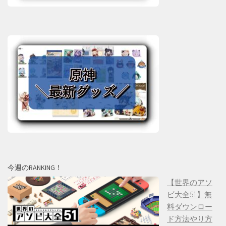
今週のRANKING！
【世界のアソ
ビ大全51】無
料ダウンロー
ド方法やり方