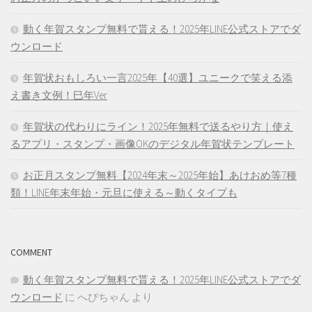
動く年賀スタンプ無料で貰える！2025年LINE公式ストアでダ
ウンロード
年賀状おもしろい一言2025年【40選】ユニークで笑える添
え書き文例！巳年Ver
年賀状の代わりにライン！2025年無料で送るやり方｜使え
るアプリ・スタンプ・画像OKのデジタル年賀状テンプレート
お正月スタンプ無料【2024年末～2025年始】あけおめ等7種
類！LINE年末年始・元旦に使える～動くタイプも
COMMENT
動く年賀スタンプ無料で貰える！2025年LINE公式ストアでダ
ウンロード
に
へびちゃん
より