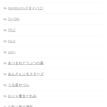
tiger&bunny2(タイバニ)
TinyTAN
TRUZ
twice
wdzy
あつまれどうぶつの森
あんさんぶるスターズ
うる星やつら
おジャ魔女どれみ
お取り寄せ通販