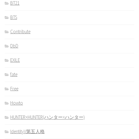
BT21
BTS
Contribute
DbD
EXILE
fate
Free
Howto
HUNTER×HUNTER(ハンター×ハンター)
IdentityV第五人格