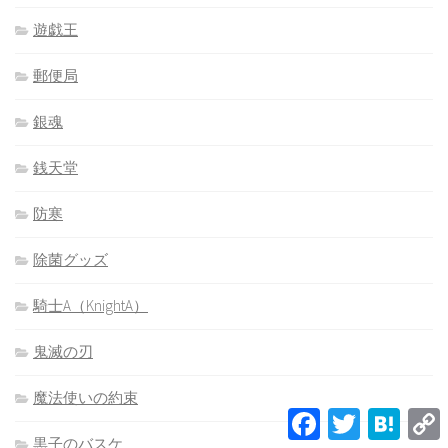
遊戯王
郵便局
銀魂
銭天堂
防寒
除菌グッズ
騎士A（KnightA）
鬼滅の刃
魔法使いの約束
Facebook
Twitter
Hatena
L
黒子のバスケ