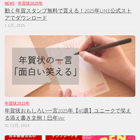
NEWS
/
年賀状2025年
動く年賀スタンプ無料で貰える！2025年LINE公式スト
アでダウンロード
1 1月, 2025
年賀状2025年
年賀状おもしろい一言2025年【40選】ユニークで笑え
る添え書き文例！巳年Ver
31 12月, 2024