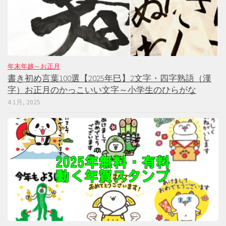
年末年越～お正月
書き初め言葉100選【2025年巳】2文字・四字熟語（漢
字）お正月のかっこいい文字～小学生のひらがな
4 1月, 2025