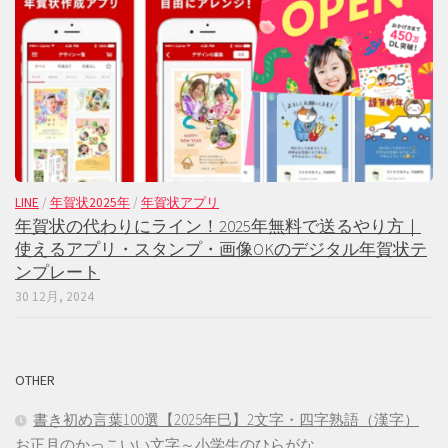
LINE
/
年賀状2025年
/
年賀状アプリ
年賀状の代わりにライン！2025年無料で送るやり方｜
使えるアプリ・スタンプ・画像OKのデジタル年賀状テ
ンプレート
30 12月, 2024
OTHER
書き初め言葉100選【2025年巳】2文字・四字熟語（漢字）
お正月のかっこいい文字～小学生のひらがな