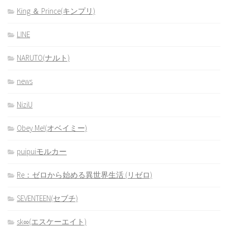
King ＆ Prince(キンプリ)
LINE
NARUTO(ナルト)
news
NiziU
Obey Me!(オベイミー)
puipuiモルカー
Re：ゼロから始める異世界生活 (リゼロ)
SEVENTEEN(セブチ)
sk∞(エスケーエイト)