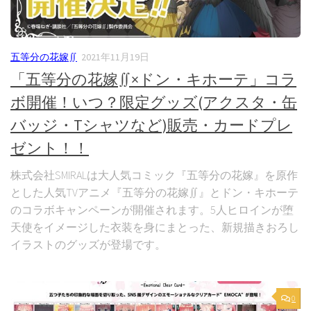
五等分の花嫁∬
2021年11月19日
「五等分の花嫁∬×ドン・キホーテ」コラ
ボ開催！いつ？限定グッズ(アクスタ・缶
バッジ・Tシャツなど)販売・カードプレ
ゼント！！
株式会社SMIRALは大人気コミック『五等分の花嫁』を原作
とした人気TVアニメ『五等分の花嫁∬』とドン・キホーテ
のコラボキャンペーンが開催されます。5人ヒロインが堕
天使をイメージした衣装を身にまとった、新規描きおろし
イラストのグッズが登場です。
0