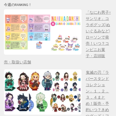
今週のRANKING！
「なにわ男子×
サンリオ」コ
ラボグッズ(ぬ
いぐるみなど)
ローソンで発
売！いつ？コ
ンビニお菓
子・店頭販
売・取扱い店舗
鬼滅の刃「ラ
バースタンド
コレクショ
ン」１，２，
３，４まと
め！販売・予
約いつ？きめ
つグッズ｜フ