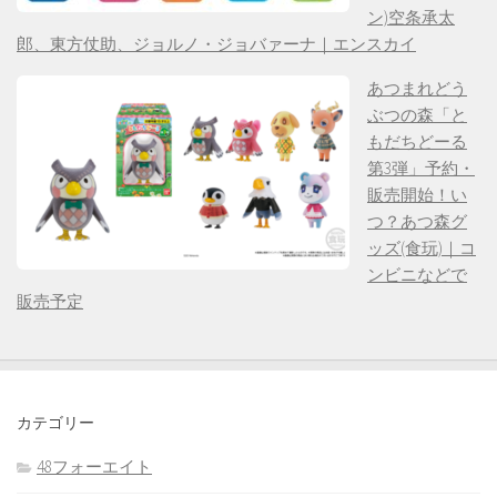
ン)空条承太
郎、東方仗助、ジョルノ・ジョバァーナ｜エンスカイ
あつまれどう
ぶつの森「と
もだちどーる
第3弾」予約・
販売開始！い
つ？あつ森グ
ッズ(食玩)｜コ
ンビニなどで
販売予定
カテゴリー
48フォーエイト