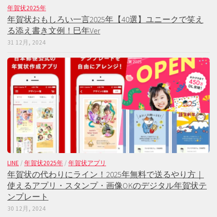
年賀状2025年
年賀状おもしろい一言2025年【40選】ユニークで笑え
る添え書き文例！巳年Ver
31 12月, 2024
LINE
/
年賀状2025年
/
年賀状アプリ
年賀状の代わりにライン！2025年無料で送るやり方｜
使えるアプリ・スタンプ・画像OKのデジタル年賀状テ
ンプレート
30 12月, 2024