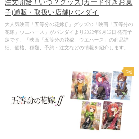
注文開始！いつ？グッズ(カード付きお菓
子)通販・取扱い店舗|バンダイ
大人気映画「五等分の花嫁∬」グッズの「映画「五等分の
花嫁」ウエハース」がバンダイより2022年9月12日 発売予
定です。「映画「五等分の花嫁」ウエハース」の商品詳
細、価格、種類、予約・注文などの情報を紹介します。
0