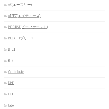
A3(エースリー)
ATEEZ(エイティーズ)
BE:FIRST(ビーファースト)
BLEACHブリーチ
BT21
BTS
Contribute
DbD
EXILE
fate