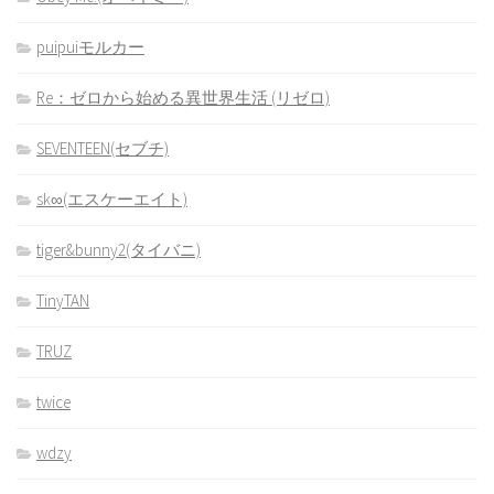
puipuiモルカー
Re：ゼロから始める異世界生活 (リゼロ)
SEVENTEEN(セブチ)
sk∞(エスケーエイト)
tiger&bunny2(タイバニ)
TinyTAN
TRUZ
twice
wdzy