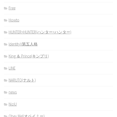
Free
Howto
HUNTER×HUNTER(ハンター×ハンター)
IdentityV第五人格
King ＆ Prince(キンプリ)
LINE
NARUTO(ナルト)
news
NiziU
Obey Me!(オベイミー)