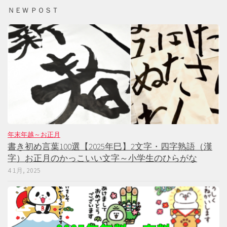
ＮＥＷ ＰＯＳＴ
年末年越～お正月
書き初め言葉100選【2025年巳】2文字・四字熟語（漢
字）お正月のかっこいい文字～小学生のひらがな
4 1月, 2025