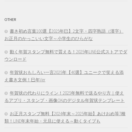
OTHER
書き初め言葉100選【2025年巳】2文字・四字熟語（漢字）
お正月のかっこいい文字～小学生のひらがな
動く年賀スタンプ無料で貰える！2025年LINE公式ストアでダ
ウンロード
年賀状おもしろい一言2025年【40選】ユニークで笑える添
え書き文例！巳年Ver
年賀状の代わりにライン！2025年無料で送るやり方｜使え
るアプリ・スタンプ・画像OKのデジタル年賀状テンプレート
お正月スタンプ無料【2024年末～2025年始】あけおめ等7種
類！LINE年末年始・元旦に使える～動くタイプも