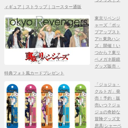
ィギュア｜ストラップ｜コースター通販
東京リベンジ
ャーズ「ポッ
プアップスト
アin 東急ハン
ズ」開催！い
つから？東リ
ベメガネ眼鏡
グッズ販売・
特典フォト風カードプレゼント
「ジョジョ・
クルトガ」発
売！予約・販
売いつ？ジョ
ジョの奇妙な
冒険グッズ文
房具(シャーペ