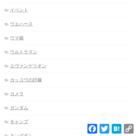
イベント
ウエハース
ウマ娘
ウルトラマン
エヴァンゲリオン
カッコウの許嫁
カメラ
ガンダム
キャンプ
Facebook
Twitter
Hatena
L
キングダム