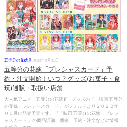
五等分の花嫁∬
2022年3月31日
五等分の花嫁「プレシャスカード」予
約・注文開始！いつ？グッズ(お菓子・食
玩)通販・取扱い店舗
大人気アニメ「五等分の花嫁∬」グッズの『「映画 五等分
の花嫁」プレシャスカード 』がフォルテより２０２２年
０５月に発売予定です。『「映画 五等分の花嫁」プレシ
ャスカード 』の商品詳細、価格、予約・注文などの情報