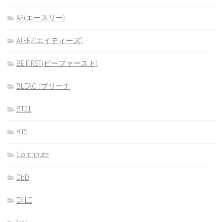
A3(エースリー)
ATEEZ(エイティーズ)
BE:FIRST(ビーファースト)
BLEACHブリーチ
BT21
BTS
Contribute
DbD
EXILE