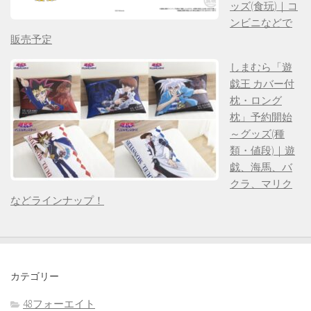
ッズ(食玩)｜コ
ンビニなどで
販売予定
しまむら「遊
戯王 カバー付
枕・ロング
枕」予約開始
～グッズ(種
類・値段)｜遊
戯、海馬、バ
クラ、マリク
などラインナップ！
カテゴリー
48フォーエイト