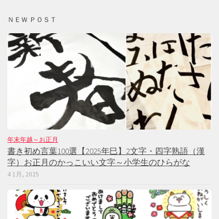
ＮＥＷ ＰＯＳＴ
年末年越～お正月
書き初め言葉100選【2025年巳】2文字・四字熟語（漢
字）お正月のかっこいい文字～小学生のひらがな
4 1月, 2025