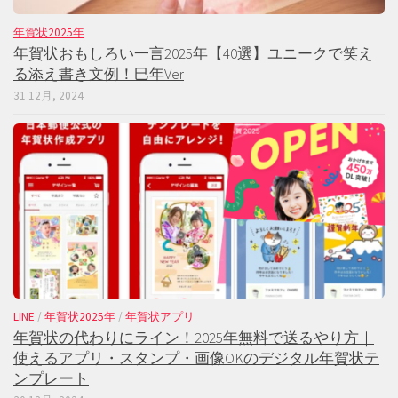
年賀状2025年
年賀状おもしろい一言2025年【40選】ユニークで笑え
る添え書き文例！巳年Ver
31 12月, 2024
LINE
/
年賀状2025年
/
年賀状アプリ
年賀状の代わりにライン！2025年無料で送るやり方｜
使えるアプリ・スタンプ・画像OKのデジタル年賀状テ
ンプレート