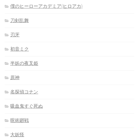
僕のヒーローアカデミア(ヒロアカ)
刀剣乱舞
刃牙
初音ミク
半妖の夜叉姫
原神
名探偵コナン
吸血鬼すぐ死ぬ
呪術廻戦
大妖怪