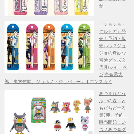
舗
「ジョジョ・
クルトガ」発
売！予約・販
売いつ？ジョ
ジョの奇妙な
冒険グッズ文
房具(シャーペ
ン)空条承太
郎、東方仗助、ジョルノ・ジョバァーナ｜エンスカイ
あつまれどう
ぶつの森「と
もだちどーる
第3弾」予約・
販売開始！い
つ？あつ森グ