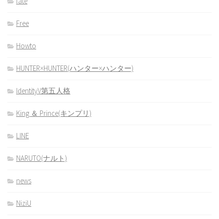
fate
Free
Howto
HUNTER×HUNTER(ハンター×ハンター)
IdentityV第五人格
King ＆ Prince(キンプリ)
LINE
NARUTO(ナルト)
news
NiziU