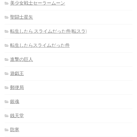
美少女戦士セーラームーン
聖闘士星矢
転生したら スライムだった件(転スラ)
転生したらスライムだった件
進撃の巨人
遊戯王
郵便局
銀魂
銭天堂
防寒