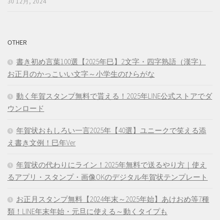
30 12月, 2024
OTHER
書き初め言葉100選【2025年巳】2文字・四字熟語（漢字）
お正月のかっこいい文字～小学生のひらがな
動く年賀スタンプ無料で貰える！2025年LINE公式ストアでダ
ウンロード
年賀状おもしろい一言2025年【40選】ユニークで笑える添
え書き文例！巳年Ver
年賀状の代わりにライン！2025年無料で送るやり方｜使え
るアプリ・スタンプ・画像OKのデジタル年賀状テンプレート
お正月スタンプ無料【2024年末～2025年始】あけおめ等7種
類！LINE年末年始・元旦に使える～動くタイプも