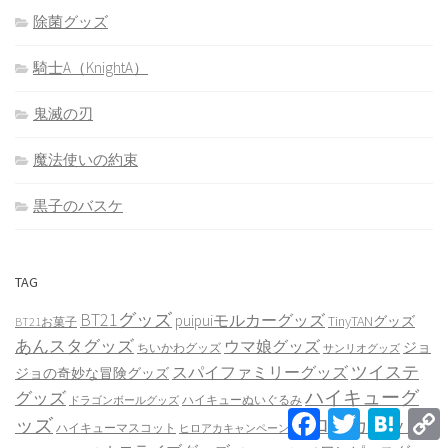
除菌グッズ
騎士A（KnightA）
鬼滅の刃
魔法使いの約束
黒子のバスケ
TAG
BT21グッズ
puipuiモルカーグッズ
TinyTANグッズ
BT21お菓子
あんスタグッズ
ウマ娘グッズ
ジョ
ちいかわグッズ
サンリオグッズ
ツイステ
スパイファミリーグッズ
ジョの奇妙な冒険グッズ
ハイキューグ
グッズ
ハイキューぬいぐるみ
ドラゴンボールグッズ
Facebook
Twitter
Hatena
ッズ
ヒロアカグッズ
ハイキューマスコット
ヒロアカキャンペーン
L