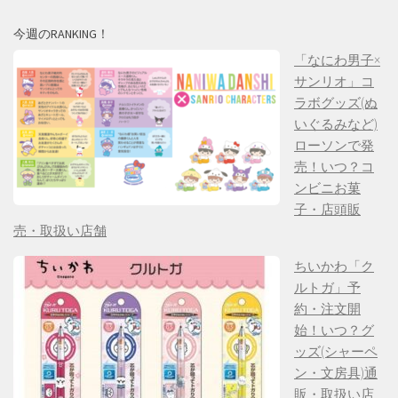
今週のRANKING！
「なにわ男子×
サンリオ」コ
ラボグッズ(ぬ
いぐるみなど)
ローソンで発
売！いつ？コ
ンビニお菓
子・店頭販
売・取扱い店舗
ちいかわ「ク
ルトガ」予
約・注文開
始！いつ？グ
ッズ(シャーペ
ン・文房具)通
販・取扱い店