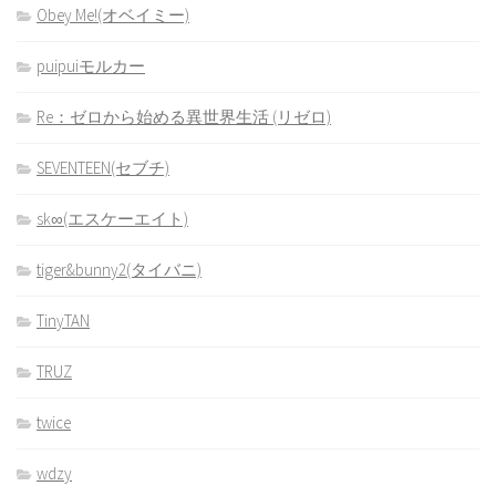
Obey Me!(オベイミー)
puipuiモルカー
Re：ゼロから始める異世界生活 (リゼロ)
SEVENTEEN(セブチ)
sk∞(エスケーエイト)
tiger&bunny2(タイバニ)
TinyTAN
TRUZ
twice
wdzy