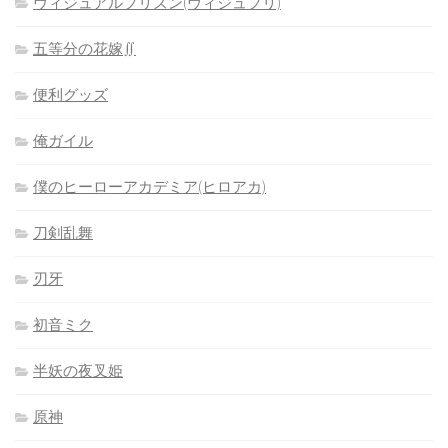
ヴィジュアルプリズン(ヴィジュプリ)
五等分の花嫁∬
便利グッズ
俺ガイル
僕のヒーローアカデミア(ヒロアカ)
刀剣乱舞
刃牙
初音ミク
半妖の夜叉姫
原神