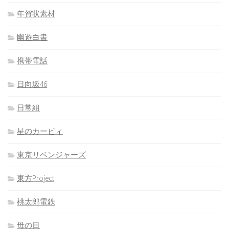
年賀状素材
幽遊白書
携帯電話
日向坂46
日常組
星のカービィ
東京リベンジャーズ
東方Project
桃太郎電鉄
母の日