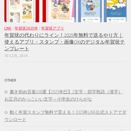
LINE
/
年賀状2025年
/
年賀状アプリ
年賀状の代わりにライン！2025年無料で送るやり方｜
使えるアプリ・スタンプ・画像OKのデジタル年賀状テ
ンプレート
30 12月, 2024
OTHER
書き初め言葉100選【2025年巳】2文字・四字熟語（漢字）
お正月のかっこいい文字～小学生のひらがな
動く年賀スタンプ無料で貰える！2025年LINE公式ストアでダ
ウンロード