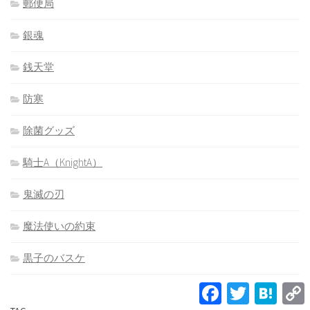
郵便局
銀魂
銭天堂
防寒
除菌グッズ
騎士A（KnightA）
鬼滅の刃
魔法使いの約束
黒子のバスケ
Facebook
Twitter
Hatena
L