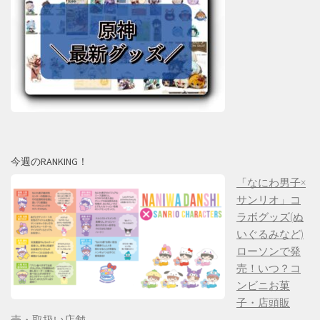
今週のRANKING！
「なにわ男子×
サンリオ」コ
ラボグッズ(ぬ
いぐるみなど)
ローソンで発
売！いつ？コ
ンビニお菓
子・店頭販
売・取扱い店舗