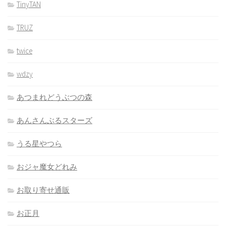
TinyTAN
TRUZ
twice
wdzy
あつまれどうぶつの森
あんさんぶるスターズ
うる星やつら
おジャ魔女どれみ
お取り寄せ通販
お正月