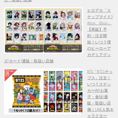
ヒロアカ「ス
ナップマイド3
Abox、Bbox」
【再販】予
約・注文開
始！いつ？僕
のヒーローア
カデミアグッ
ズ(カード)通販・取扱い店舗
BTS「BT21チッ
プス」注文！
いつ？ステッ
カー付(お菓
子・食玩)通
販・取扱い店
舗｜LINE人気キ
ャラクター