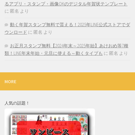
るアプリ・スタンプ・画像OKのデジタル年賀状テンプレート
に
匿名
より
動く年賀スタンプ無料で貰える！2025年LINE公式ストアでダ
ウンロード
に
匿名
より
お正月スタンプ無料【2024年末～2025年始】あけおめ等7種
類！LINE年末年始・元旦に使える～動くタイプも
に
匿名
より
MORE
人気の話題！