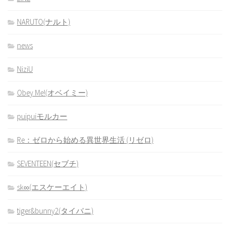
NARUTO(ナルト)
news
NiziU
Obey Me!(オベイミー)
puipuiモルカー
Re：ゼロから始める異世界生活 (リゼロ)
SEVENTEEN(セブチ)
sk∞(エスケーエイト)
tiger&bunny2(タイバニ)