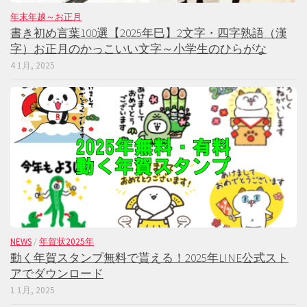
年末年越～お正月
書き初め言葉100選【2025年巳】2文字・四字熟語（漢
字）お正月のかっこいい文字～小学生のひらがな
4 1月, 2025
NEWS
/
年賀状2025年
動く年賀スタンプ無料で貰える！2025年LINE公式スト
アでダウンロード
1 1月, 2025