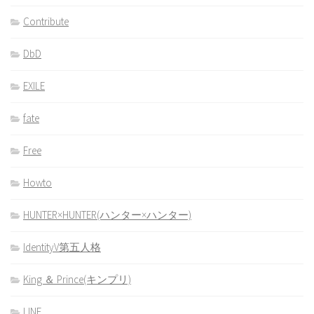
Contribute
DbD
EXILE
fate
Free
Howto
HUNTER×HUNTER(ハンター×ハンター)
IdentityV第五人格
King ＆ Prince(キンプリ)
LINE