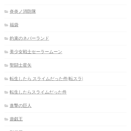
炎炎ノ消防隊
福袋
約束のネバーランド
美少女戦士セーラームーン
聖闘士星矢
転生したら スライムだった件(転スラ)
転生したらスライムだった件
進撃の巨人
遊戯王