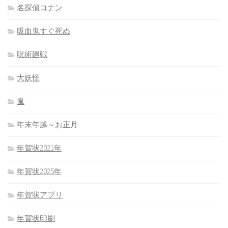
名探偵コナン
吸血鬼すぐ死ぬ
呪術廻戦
大妖怪
嵐
年末年越～お正月
年賀状2021年
年賀状2025年
年賀状アプリ
年賀状印刷