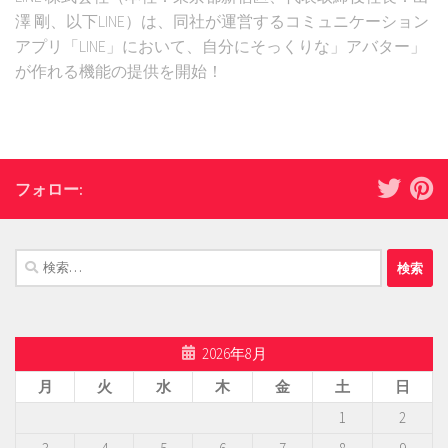
澤 剛、以下LINE）は、同社が運営するコミュニケーション
アプリ「LINE」において、自分にそっくりな」アバター」
が作れる機能の提供を開始！
フォロー:
検
索:
2026年8月
月
火
水
木
金
土
日
1
2