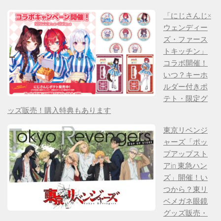
「にじさんじ×
ウェンディー
ズ・ファース
トキッチン」
コラボ開催！
いつ？キーホ
ルダー付きポ
テト・限定グ
ッズ販売！購入特典もあります
東京リベンジ
ャーズ「ポッ
プアップスト
アin 東急ハン
ズ」開催！い
つから？東リ
ベメガネ眼鏡
グッズ販売・