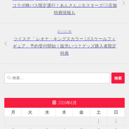
コラボ蜂バス限定運行！あんさんぶるスターズCD店舗
特典情報も
前の記事
ツイステ「 レオナ・キングスカラー 1/8スケールフィ
ギュア」予約受付開始！販売いつ？グッズ購入者限定
特典
検
索:
2026年8月
月
火
水
木
金
土
日
1
2