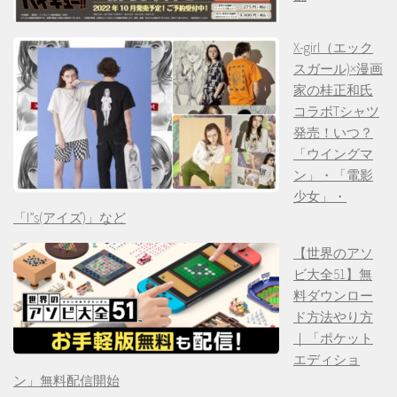
X-girl（エック
スガール)×漫画
家の桂正和氏
コラボTシャツ
発売！いつ？
「ウイングマ
ン」・「電影
少女」・
「I”s(アイズ)」など
【世界のアソ
ビ大全51】無
料ダウンロー
ド方法やり方
｜「ポケット
エディショ
ン」無料配信開始