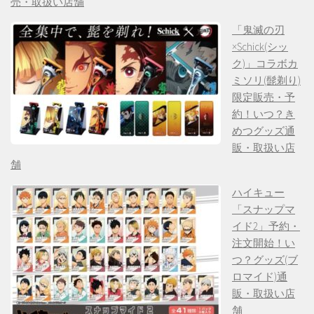
売・取扱い店舗
「鬼滅の刃
×Schick(シッ
ク)」コラボカ
ミソリ(髭剃り)
限定販売・予
約！いつ？き
めつグッズ通
販・取扱い店
舗
ハイキュー
「スナップマ
イド2」予約・
注文開始！い
つ？グッズ(ブ
ロマイド)通
販・取扱い店
舗