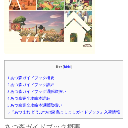
list
[
hide
]
1
あつ森ガイドブック概要
2
あつ森ガイドブック詳細
3
あつ森ガイドブック通販取扱い
4
あつ森完全攻略本詳細
5
あつ森完全攻略本通販取扱い
6
『あつまれ どうぶつの森 島ましましガイドブック』入荷情報
あつ森ガイドブック概要