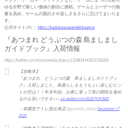
ゆる分野で新しい価値の創出に挑戦。ゲームとユーザーの熱
量を高め、ゲームの面白さや楽しさをさらに広げてまいりま
す。
公式サイトURL：
https://kadokawagamelinkage.jp
『あつまれ どうぶつの森 島ましまし
ガイドブック』入荷情報
https://twitter.com/KinoUmeda/status/1339834747833356289
【攻略本】
『あつまれ どうぶつの森 島ましましガイドブッ
ク』入荷しました。島暮らしをもうちょい楽しむヒン
トが沢山！！年末年始、お家に篭って島の開拓を進め
るのも良いですネ♪♪♪
pic.twitter.com/6GB7Y3Y3WD
— 有隣堂アトレ恵比寿店 (@yurindo_ebisu)
December 17,
2020