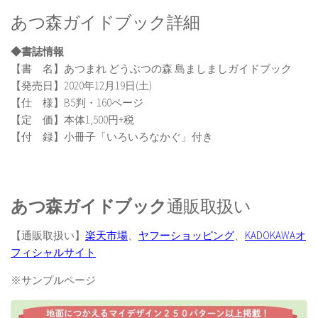
あつ森ガイドブック詳細
◆書誌情報
【書 名】あつまれ どうぶつの森 島ましましガイドブック
【発売日】2020年12月19日(土)
【仕 様】B5判・160ページ
【定 価】本体1,500円+税
【付 録】小冊子「いろいろなかぐ」付き
あつ森ガイドブック
通販取扱い
【通販取扱い】
楽天市場
、
ヤフーショッピング
、
KADOKAWAオ
フィシャルサイト
※サンプルページ