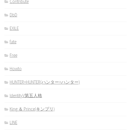
Contribute
DbD
EXILE
fate
Free
Howto
HUNTER×HUNTER(ハンター×ハンター)
IdentityV第五人格
King ＆ Prince(キンプリ)
LINE