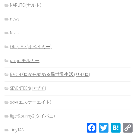
NARUTO(ナルト)
news
NiziU
Obey Me!(オベイミー)
puipuiモルカー
Re：ゼロから始める異世界生活 (リゼロ)
SEVENTEEN(セブチ)
sk∞(エスケーエイト)
tiger&bunny2(タイバニ)
Facebook
Twitter
Hatena
TinyTAN
L