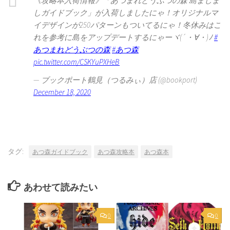
《攻略本入荷情報》「あつまれどうぶつの森 島ましま
しガイドブック」が入荷しましたにゃ！オリジナルマ
イデザインが250パターンもついてるにゃ！冬休みはこ
れを参考に島をアップデートするにゃーヾ(´・∀・)ﾉ
#
あつまれどうぶつの森
#あつ森
pic.twitter.com/CSKYuPXHeB
— ブックポート鶴見（つるみぃ）店 (@bookport)
December 18, 2020
タグ:
あつ森ガイドブック
あつ森攻略本
あつ森本
あわせて読みたい
0
0