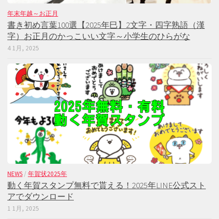
年末年越～お正月
書き初め言葉100選【2025年巳】2文字・四字熟語（漢
字）お正月のかっこいい文字～小学生のひらがな
4 1月, 2025
NEWS
/
年賀状2025年
動く年賀スタンプ無料で貰える！2025年LINE公式スト
アでダウンロード
1 1月, 2025