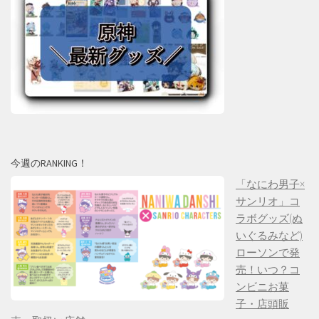
今週のRANKING！
「なにわ男子×
サンリオ」コ
ラボグッズ(ぬ
いぐるみなど)
ローソンで発
売！いつ？コ
ンビニお菓
子・店頭販