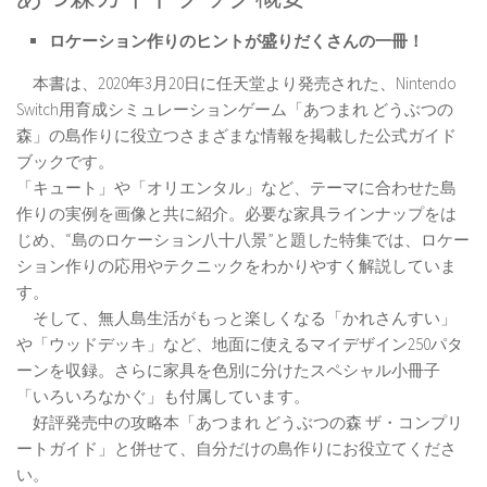
ロケーション作りのヒントが盛りだくさんの一冊！
本書は、2020年3月20日に任天堂より発売された、Nintendo
Switch用育成シミュレーションゲーム「あつまれ どうぶつの
森」の島作りに役立つさまざまな情報を掲載した公式ガイド
ブックです。
「キュート」や「オリエンタル」など、テーマに合わせた島
作りの実例を画像と共に紹介。必要な家具ラインナップをは
じめ、“島のロケーション八十八景”と題した特集では、ロケー
ション作りの応用やテクニックをわかりやすく解説していま
す。
そして、無人島生活がもっと楽しくなる「かれさんすい」
や「ウッドデッキ」など、地面に使えるマイデザイン250パタ
ーンを収録。さらに家具を色別に分けたスペシャル小冊子
「いろいろなかぐ」も付属しています。
好評発売中の攻略本「あつまれ どうぶつの森 ザ・コンプリ
ートガイド」と併せて、自分だけの島作りにお役立てくださ
い。