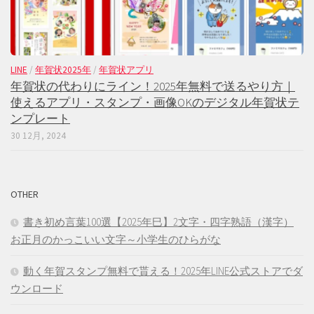
LINE
/
年賀状2025年
/
年賀状アプリ
年賀状の代わりにライン！2025年無料で送るやり方｜
使えるアプリ・スタンプ・画像OKのデジタル年賀状テ
ンプレート
30 12月, 2024
OTHER
書き初め言葉100選【2025年巳】2文字・四字熟語（漢字）
お正月のかっこいい文字～小学生のひらがな
動く年賀スタンプ無料で貰える！2025年LINE公式ストアでダ
ウンロード