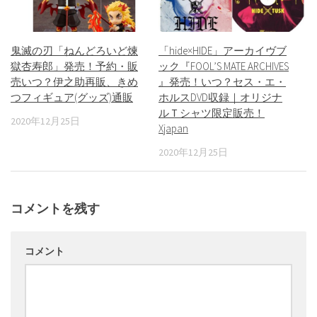
鬼滅の刃「ねんどろいど煉
「hide×HIDE」アーカイヴブ
獄杏寿郎」発売！予約・販
ック『FOOL’S MATE ARCHIVES
売いつ？伊之助再販、きめ
』発売！いつ？セス・エ・
つフィギュア(グッズ)通販
ホルスDVD収録｜オリジナ
ルＴシャツ限定販売！
2020年12月25日
Xjapan
2020年12月25日
コメントを残す
コメント