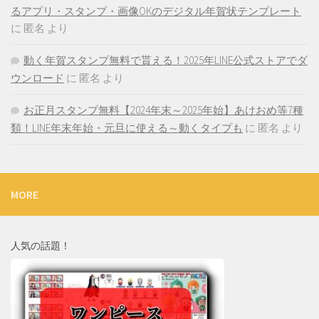
るアプリ・スタンプ・画像OKのデジタル年賀状テンプレート
に
匿名
より
動く年賀スタンプ無料で貰える！2025年LINE公式ストアでダ
ウンロード
に
匿名
より
お正月スタンプ無料【2024年末～2025年始】あけおめ等7種
類！LINE年末年始・元旦に使える～動くタイプも
に
匿名
より
MORE
人気の話題！