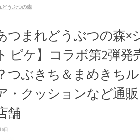
れどうぶつの森
あつまれどうぶつの森×
ト ピケ】コラボ第2弾発
？つぶきち＆まめきちル
ア・クッションなど通販
店舗
月6日