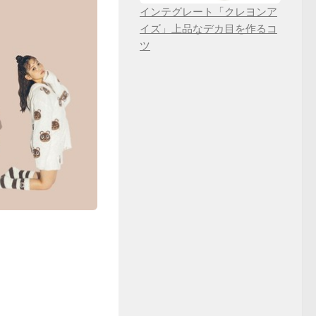
インテグレート「クレヨンア
イズ」上品なデカ目を作るコ
ツ