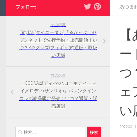
フォロー:
あつま
次の記事
【
TinyTAN(タイニータン)「るかっぷ」セ
ブンネットで先行予約・販売開始！い
つ？BTSグッズ(フィギュア)通販・取扱
ー
い店舗
つ
前の記事
「GODIVAゴディバ×ハローキティ・マ
ェ
イメロディ(サンリオ)」バレンタイン
コラボ商品限定発売！いつ？通販・販
い
売店舗
2022年1
検