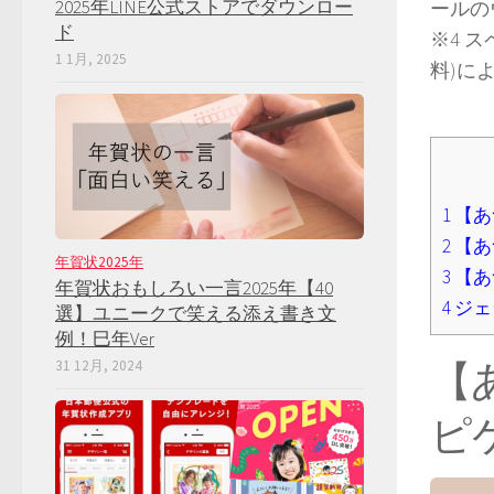
2025年LINE公式ストアでダウンロー
ールの
ド
※4 
1 1月, 2025
料)に
1
【あ
2
【あ
年賀状2025年
3
【あ
年賀状おもしろい一言2025年【40
4
ジェ
選】ユニークで笑える添え書き文
例！巳年Ver
【
31 12月, 2024
ピ