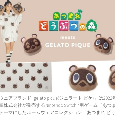
ェアブランド｢gelato pique(ジェラート ピケ)」は2022年
株式会社が発売するNintendo Switch™用ゲーム『あ
テーマにしたルームウェアコレクション「あつまれ どうぶつ