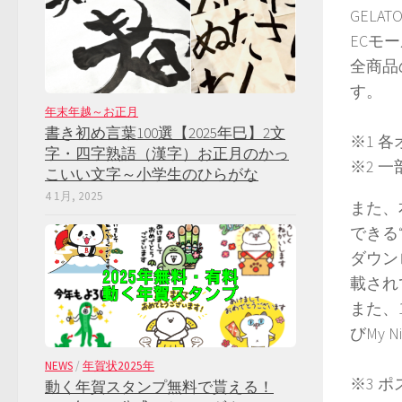
GELA
ECモ
全商品
す。
年末年越～お正月
書き初め言葉100選【2025年巳】2文
※1 各
字・四字熟語（漢字）お正月のかっ
※2 
こいい文字～小学生のひらがな
4 1月, 2025
また、
できる
ダウン
載され
また、1
びMy 
NEWS
/
年賀状2025年
※3 
動く年賀スタンプ無料で貰える！