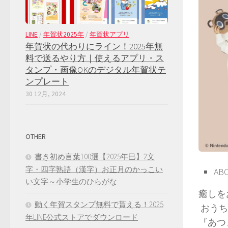
LINE
/
年賀状2025年
/
年賀状アプリ
年賀状の代わりにライン！2025年無
料で送るやり方｜使えるアプリ・ス
タンプ・画像OKのデジタル年賀状テ
ンプレート
30 12月, 2024
OTHER
書き初め言葉100選【2025年巳】2文
字・四字熟語（漢字）お正月のかっこい
AB
い文字～小学生のひらがな
癒しを
動く年賀スタンプ無料で貰える！2025
おうち
年LINE公式ストアでダウンロード
『あつ