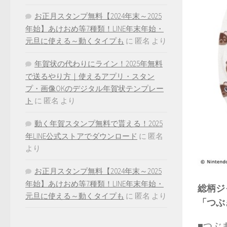
お正月スタンプ無料【2024年末～2025
年始】あけおめ等7種類！LINE年末年始・
元旦に使える～動くタイプも
に
匿名
より
年賀状の代わりにライン！2025年無料
で送るやり方｜使えるアプリ・スタン
プ・画像OKのデジタル年賀状テンプレー
ト
に
匿名
より
動く年賀スタンプ無料で貰える！2025
年LINE公式ストアでダウンロード
に
匿名
より
お正月スタンプ無料【2024年末～2025
年始】あけおめ等7種類！LINE年末年始・
総柄ジ
元旦に使える～動くタイプも
に
匿名
より
「つぶ
■つぶ