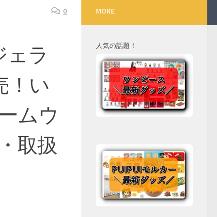
0
MORE
人気の話題！
ジェラ
売！い
ームウ
・取扱