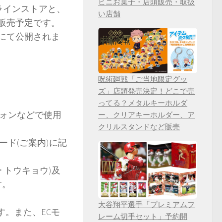
ビニお菓子・店頭販売・取扱
オンラインストアと、
い店舗
にて販売予定です。
トにて公開されま
呪術廻戦「ご当地限定グッ
ズ」店頭発売決定！どこで売
ってる？メタルキーホルダ
ォンなどで使用
ー、クリアキーホルダー、ア
クリルスタンドなど販売
ド(ご案内)に記
ドー トウキョウ)及
す。
大谷翔平選手「プレミアムフ
す。また、ECモ
レーム切手セット」予約開