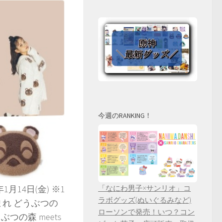
今週のRANKING！
「なにわ男子×サンリオ」コ
1月14日(金) ※1
ラボグッズ(ぬいぐるみなど)
つまれ どうぶつの
ローソンで発売！いつ？コン
の森 meets