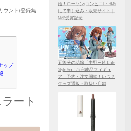
始！ローソン(コンビニ)・HMV
カウント(登録無
にて申し込み・販売サイト｜
MVP受賞記念
五等分の花嫁「中野三玖 Date
ナップ
Style Ver. 1/6 完成品フィギュ
報
ア」予約・注文開始！いつ？
グッズ通販・取扱い店舗
ェラート