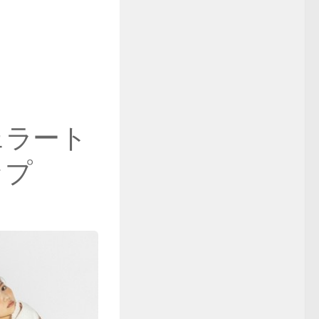
ェラート
ップ