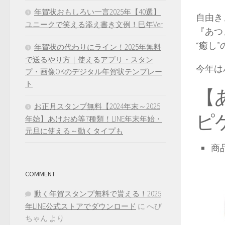
年賀状おもしろい一言2025年【40選】
自由き
ユニークで笑える添え書き文例！巳年Ver
『あつ
“癒し
年賀状の代わりにライン！2025年無料
で送るやり方｜使えるアプリ・スタン
今年は
プ・画像OKのデジタル年賀状テンプレー
ト
【
お正月スタンプ無料【2024年末～2025
ピ
年始】あけおめ等7種類！LINE年末年始・
元旦に使える～動くタイプも
商
COMMENT
動く年賀スタンプ無料で貰える！2025
年LINE公式ストアでダウンロード
に
へび
ちゃん
より