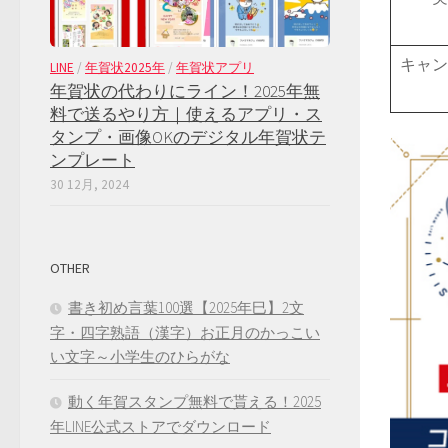
キャン
LINE
/
年賀状2025年
/
年賀状アプリ
年賀状の代わりにライン！2025年無
料で送るやり方｜使えるアプリ・ス
タンプ・画像OKのデジタル年賀状テ
ンプレート
30 12月, 2024
OTHER
書き初め言葉100選【2025年巳】2文
字・四字熟語（漢字）お正月のかっこい
い文字～小学生のひらがな
動く年賀スタンプ無料で貰える！2025
年LINE公式ストアでダウンロード