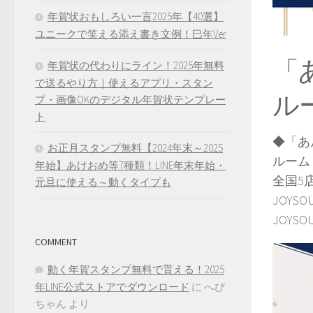
年賀状おもしろい一言2025年【40選】
ユニークで笑える添え書き文例！巳年Ver
「
年賀状の代わりにライン！2025年無料
で送るやり方｜使えるアプリ・スタン
ル
プ・画像OKのデジタル年賀状テンプレー
ト
◆「あん
お正月スタンプ無料【2024年末～2025
ルーム
年始】あけおめ等7種類！LINE年末年始・
全国5
元旦に使える～動くタイプも
JOYS
JOY
COMMENT
動く年賀スタンプ無料で貰える！2025
年LINE公式ストアでダウンロード
に
へび
ちゃん
より