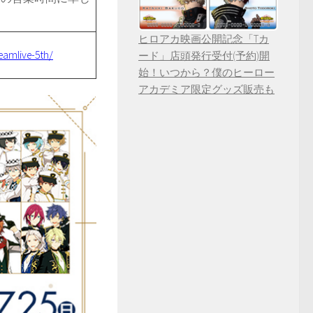
ヒロアカ映画公開記念「Tカ
eamlive-5th/
ード」店頭発行受付(予約)開
始！いつから？僕のヒーロー
アカデミア限定グッズ販売も