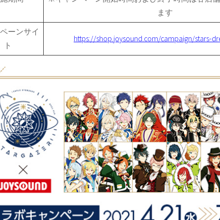
ます
ペーンサイ
https://shop.joysound.com/campaign/stars-dr
ト