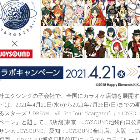
社エクシングの子会社で、全国にカラオケ店舗を展開す
は、2021年4月21日(水)から2021年7月25日(日)ま
ターズ！DREAM LIVE -5th Tour “Stargazer”-」×JO
ペーン』と題して、5店舗(東京：JOYSOUND池袋西口
ンby JOYSOUND、愛知：JOYSOUND金山店、大阪：JO
福岡：JOYSOUND博多口駅前店)にカラオケコラボルー