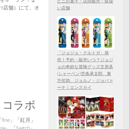
ビニお菓子・店頭販売・取扱
79店舗）にて、オ
い店舗
「ジョジョ・クルトガ」発
売！予約・販売いつ？ジョジ
ョの奇妙な冒険グッズ文房具
(シャーペン)空条承太郎、東
方仗助、ジョルノ・ジョバァ
ーナ｜エンスカイ
」コラボ
fine」「紅月」
ie」「Switch」