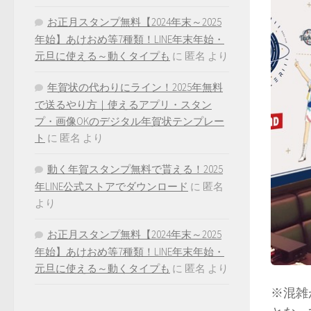
お正月スタンプ無料【2024年末～2025
年始】あけおめ等7種類！LINE年末年始・
元旦に使える～動くタイプも
に
匿名
より
年賀状の代わりにライン！2025年無料
で送るやり方｜使えるアプリ・スタン
プ・画像OKのデジタル年賀状テンプレー
ト
に
匿名
より
動く年賀スタンプ無料で貰える！2025
年LINE公式ストアでダウンロード
に
匿名
より
お正月スタンプ無料【2024年末～2025
年始】あけおめ等7種類！LINE年末年始・
元旦に使える～動くタイプも
に
匿名
より
※混雑