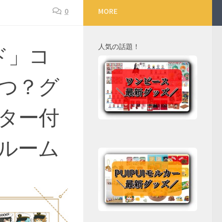
0
MORE
人気の話題！
ド」コ
つ？グ
ター付
ルーム