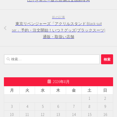
前の記事
東京リベンジャーズ「アクリルスタンド Black suit
ser.」予約・注文開始！いつ？グッズ(ブラックスーツ)
通販・取扱い店舗
検
索:
2026年8月
月
火
水
木
金
土
日
1
2
3
4
5
6
7
8
9
10
11
12
13
14
15
16