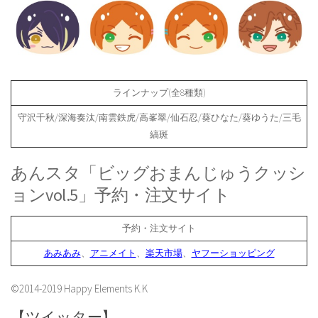
ラインナップ(全8種類)
守沢千秋/深海奏汰/南雲鉄虎/高峯翠/仙石忍/葵ひなた/葵ゆうた/三毛
縞斑
あんスタ「ビッグおまんじゅうクッシ
ョンvol.5」予約・注文サイト
予約・注文サイト
あみあみ
、
アニメイト
、
楽天市場
、
ヤフーショッピング
©2014-2019 Happy Elements K.K
【ツイッター】