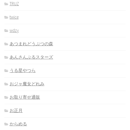
TRUZ
twice
wdzy
あつまれどうぶつの森
あんさんぶるスターズ
うる星やつら
おジャ魔女どれみ
お取り寄せ通販
お正月
からめる