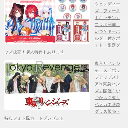
ウェンディー
ズ・ファース
トキッチン」
コラボ開催！
いつ？キーホ
ルダー付きポ
テト・限定グ
ッズ販売！購入特典もあります
東京リベンジ
ャーズ「ポッ
プアップスト
アin 東急ハン
ズ」開催！い
つから？東リ
ベメガネ眼鏡
グッズ販売・
特典フォト風カードプレゼント