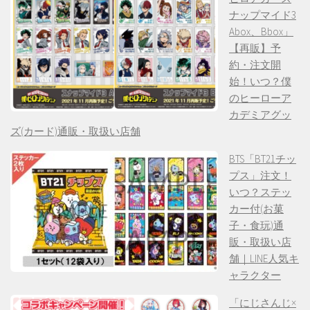
ナップマイド3
Abox、Bbox」
【再販】予
約・注文開
始！いつ？僕
のヒーローア
カデミアグッ
ズ(カード)通販・取扱い店舗
BTS「BT21チッ
プス」注文！
いつ？ステッ
カー付(お菓
子・食玩)通
販・取扱い店
舗｜LINE人気キ
ャラクター
「にじさんじ×