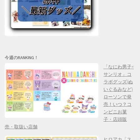
今週のRANKING！
「なにわ男子×
サンリオ」コ
ラボグッズ(ぬ
いぐるみなど)
ローソンで発
売！いつ？コ
ンビニお菓
子・店頭販
売・取扱い店舗
ヒロアカ「ス