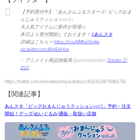
【予約受付中】『あんさんぶるスターズ!! ビッグおま
んじゅうクッションvol.6』
大人気アイテムに新作が登場☆
本日より受付開始しております！
#あんスタ
詳細はこちら⇒
https://t.co/AfMKvcYm4w
pic.twitter.com/BlglEkkYea
— アニメイト商品情報局 (@animateonline)
October 27,
2021
https://twitter.com/animateoomiya/status/1453241538792861702
【関連記事】
あんスタ「ビッグおまんじゅうクッションvol.5」予約・注文
開始！グッズ(ぬいぐるみ)通販・取扱い店舗