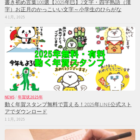
書き初め言葉100選【2025年巳】2文字・四字熟語（漢
字）お正月のかっこいい文字～小学生のひらがな
4 1月, 2025
NEWS
/
年賀状2025年
動く年賀スタンプ無料で貰える！2025年LINE公式スト
アでダウンロード
1 1月, 2025