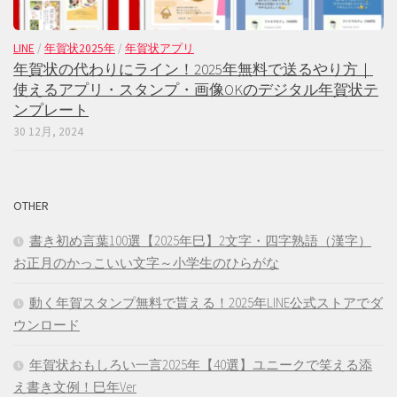
LINE
/
年賀状2025年
/
年賀状アプリ
年賀状の代わりにライン！2025年無料で送るやり方｜
使えるアプリ・スタンプ・画像OKのデジタル年賀状テ
ンプレート
30 12月, 2024
OTHER
書き初め言葉100選【2025年巳】2文字・四字熟語（漢字）
お正月のかっこいい文字～小学生のひらがな
動く年賀スタンプ無料で貰える！2025年LINE公式ストアでダ
ウンロード
年賀状おもしろい一言2025年【40選】ユニークで笑える添
え書き文例！巳年Ver