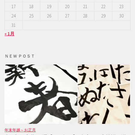
17
18
19
20
21
22
23
24
25
26
27
28
29
30
31
« 1月
ＮＥＷ ＰＯＳＴ
年末年越～お正月