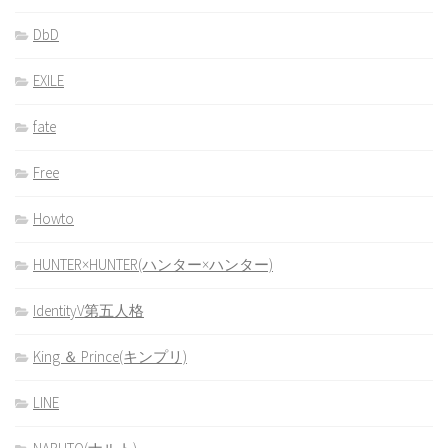
DbD
EXILE
fate
Free
Howto
HUNTER×HUNTER(ハンター×ハンター)
IdentityV第五人格
King ＆ Prince(キンプリ)
LINE