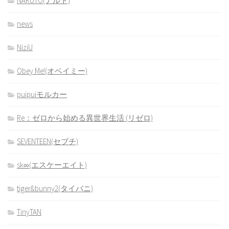
NARUTO(ナルト)
news
NiziU
Obey Me!(オベイミー)
puipuiモルカー
Re：ゼロから始める異世界生活 (リゼロ)
SEVENTEEN(セブチ)
sk∞(エスケーエイト)
tiger&bunny2(タイバニ)
TinyTAN