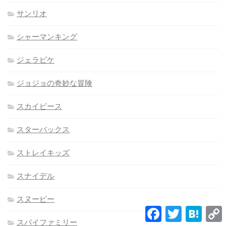
サンリオ
シャーマンキング
ジェラピケ
ジョジョの奇妙な冒険
スカイピース
スターバックス
ストレイキッズ
スナイデル
スヌーピー
Facebook
Twitter
Hatena
L
スパイファミリー