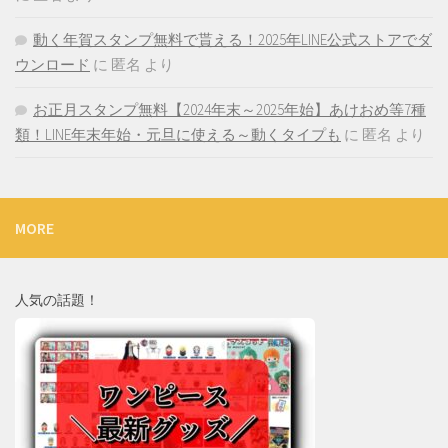
動く年賀スタンプ無料で貰える！2025年LINE公式ストアでダ
ウンロード
に
匿名
より
お正月スタンプ無料【2024年末～2025年始】あけおめ等7種
類！LINE年末年始・元旦に使える～動くタイプも
に
匿名
より
MORE
人気の話題！