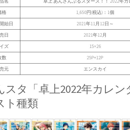
品名
卓上 あんさんぶるスターズ！！ 2022年
価格
1,650円(税込)：1個
開始日
2021年11月12日～
売日
2021年12月
イズ
15×26
枚数
25P+12P
売元
エンスカイ
んスタ「卓上2022年カレ
スト種類