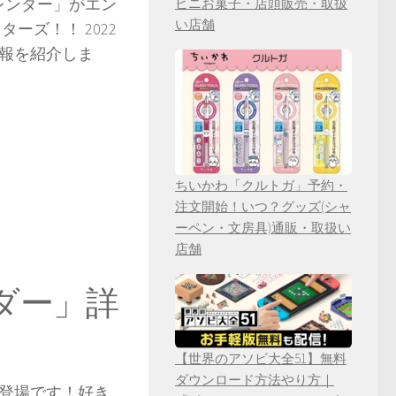
カレンダー」がエン
ビニお菓子・店頭販売・取扱
い店舗
ーズ！！ 2022
報を紹介しま
ちいかわ「クルトガ」予約・
注文開始！いつ？グッズ(シャ
ーペン・文房具)通販・取扱い
店舗
ダー」詳
【世界のアソビ大全51】無料
ダウンロード方法やり方｜
が登場です！好き