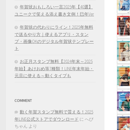
年賀状おもしろい一言2025年【40選】
ユニークで笑える添え書き文例！巳年Ver
年賀状の代わりにライン！2025年無料
で送るやり方｜使えるアプリ・スタン
プ・画像OKのデジタル年賀状テンプレー
ト
お正月スタンプ無料【2024年末～2025
年始】あけおめ等7種類！LINE年末年始・
元旦に使える～動くタイプも
COMMENT
動く年賀スタンプ無料で貰える！2025
年LINE公式ストアでダウンロード
に
へび
ちゃん
より