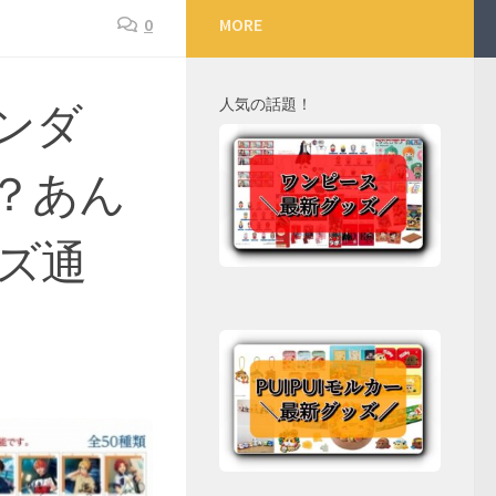
0
MORE
人気の話題！
レンダ
？あん
ズ通