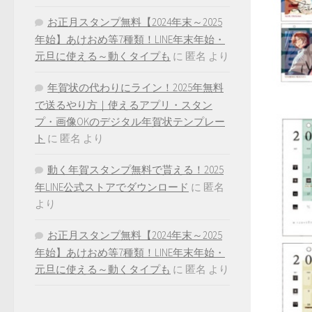
お正月スタンプ無料【2024年末～2025
年始】あけおめ等7種類！LINE年末年始・
元旦に使える～動くタイプも
に
匿名
より
年賀状の代わりにライン！2025年無料
で送るやり方｜使えるアプリ・スタン
プ・画像OKのデジタル年賀状テンプレー
ト
に
匿名
より
動く年賀スタンプ無料で貰える！2025
年LINE公式ストアでダウンロード
に
匿名
より
お正月スタンプ無料【2024年末～2025
年始】あけおめ等7種類！LINE年末年始・
元旦に使える～動くタイプも
に
匿名
より