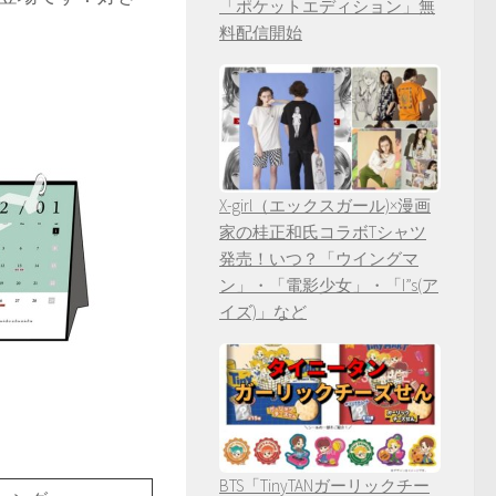
「ポケットエディション」無
料配信開始
X-girl（エックスガール)×漫画
家の桂正和氏コラボTシャツ
発売！いつ？「ウイングマ
ン」・「電影少女」・「I”s(ア
イズ)」など
BTS「TinyTANガーリックチー