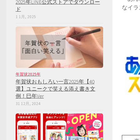
2025年LINE公式ストアでダウンロー
なイラ
ド
1 1月, 2025
年賀状2025年
年賀状おもしろい一言2025年【40
選】ユニークで笑える添え書き文
例！巳年Ver
31 12月, 2024