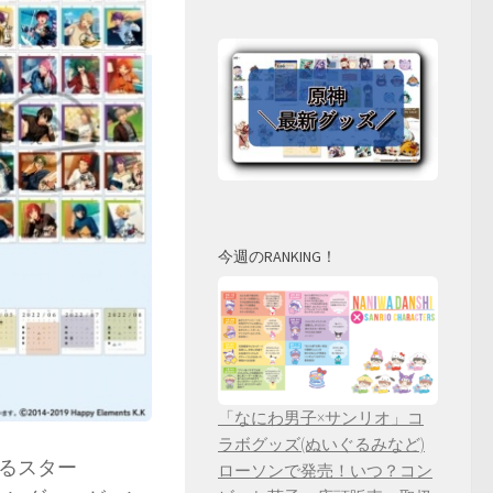
今週のRANKING！
「なにわ男子×サンリオ」コ
ラボグッズ(ぬいぐるみなど)
るスター
ローソンで発売！いつ？コン