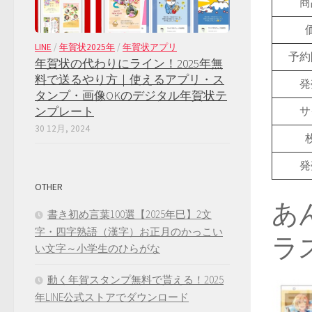
商
LINE
/
年賀状2025年
/
年賀状アプリ
予約
年賀状の代わりにライン！2025年無
料で送るやり方｜使えるアプリ・ス
発
タンプ・画像OKのデジタル年賀状テ
ンプレート
サ
30 12月, 2024
発
OTHER
あ
書き初め言葉100選【2025年巳】2文
字・四字熟語（漢字）お正月のかっこい
ラ
い文字～小学生のひらがな
動く年賀スタンプ無料で貰える！2025
年LINE公式ストアでダウンロード