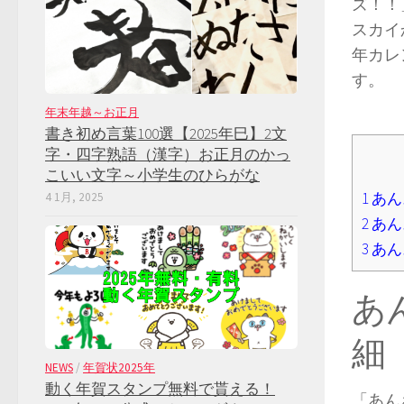
ズ！！
スカイ
年カレ
す。
年末年越～お正月
書き初め言葉100選【2025年巳】2文
字・四字熟語（漢字）お正月のかっ
こいい文字～小学生のひらがな
1
あん
4 1月, 2025
2
あん
3
あん
あ
細
NEWS
/
年賀状2025年
動く年賀スタンプ無料で貰える！
「あん