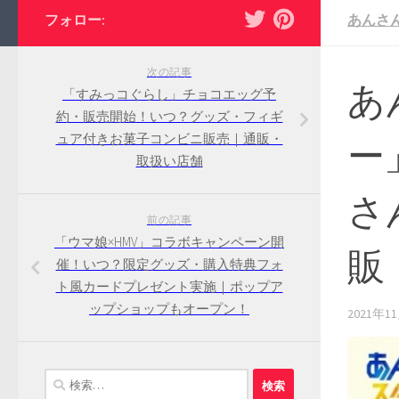
フォロー:
あんさ
次の記事
あ
「すみっコぐらし」チョコエッグ予
約・販売開始！いつ？グッズ・フィギ
ュア付きお菓子コンビニ販売｜通販・
ー
取扱い店舗
さ
前の記事
「ウマ娘×HMV」コラボキャンペーン開
販
催！いつ？限定グッズ・購入特典フォ
ト風カードプレゼント実施｜ポップア
ップショップもオープン！
2021年1
検