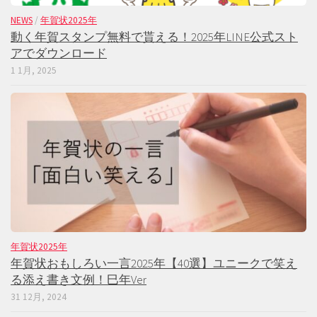
NEWS
/
年賀状2025年
動く年賀スタンプ無料で貰える！2025年LINE公式スト
アでダウンロード
1 1月, 2025
年賀状2025年
年賀状おもしろい一言2025年【40選】ユニークで笑え
る添え書き文例！巳年Ver
31 12月, 2024