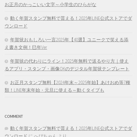
お正月のかっこいい文字～小学生のひらがな
動く年賀スタンプ無料で貰える！2025年LINE公式ストアでダ
ウンロード
年賀状おもしろい一言2025年【40選】ユニークで笑える添
え書き文例！巳年Ver
年賀状の代わりにライン！2025年無料で送るやり方｜使え
るアプリ・スタンプ・画像OKのデジタル年賀状テンプレート
お正月スタンプ無料【2024年末～2025年始】あけおめ等7種
類！LINE年末年始・元旦に使える～動くタイプも
COMMENT
動く年賀スタンプ無料で貰える！2025年LINE公式ストアでダ
ウンロード
に
へびちゃん
より