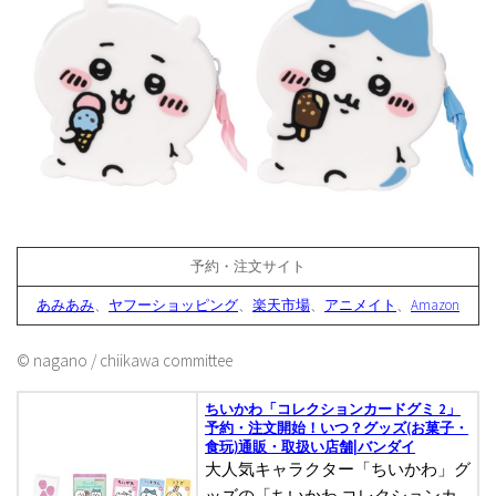
予約・注文サイト
あみあみ
、
ヤフーショッピング
、
楽天市場
、
アニメイト
、
Amazon
© nagano / chiikawa committee
ちいかわ「コレクションカードグミ 2」
予約・注文開始！いつ？グッズ(お菓子・
食玩)通販・取扱い店舗|バンダイ
大人気キャラクター「ちいかわ」グ
ッズの「ちいかわ コレクションカ