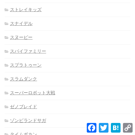
ストレイキッズ
スナイデル
スヌーピー
スパイファミリー
スプラトゥーン
スラムダンク
スーパーロボット大戦
ゼノブレイド
ゾンビランドサガ
Facebook
Twitter
Hatena
L
タイムボカン