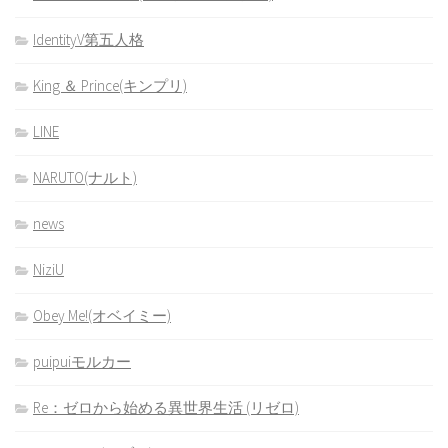
IdentityV第五人格
King ＆ Prince(キンプリ)
LINE
NARUTO(ナルト)
news
NiziU
Obey Me!(オベイミー)
puipuiモルカー
Re：ゼロから始める異世界生活 (リゼロ)