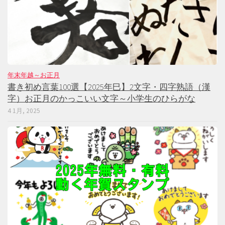
年末年越～お正月
書き初め言葉100選【2025年巳】2文字・四字熟語（漢
字）お正月のかっこいい文字～小学生のひらがな
4 1月, 2025