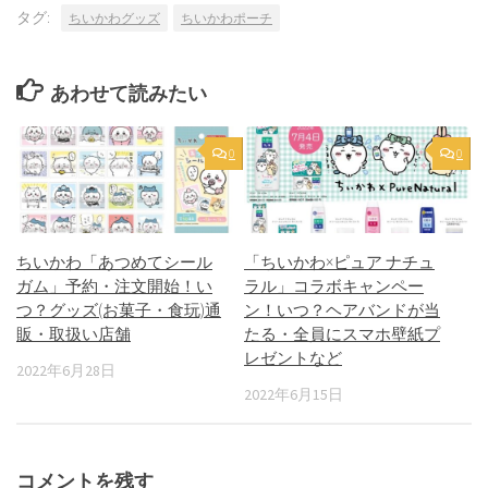
タグ:
ちいかわグッズ
ちいかわポーチ
あわせて読みたい
0
0
ちいかわ「あつめてシール
「ちいかわ×ピュア ナチュ
ガム」予約・注文開始！い
ラル」コラボキャンペー
つ？グッズ(お菓子・食玩)通
ン！いつ？ヘアバンドが当
販・取扱い店舗
たる・全員にスマホ壁紙プ
レゼントなど
2022年6月28日
2022年6月15日
コメントを残す