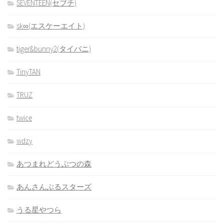
SEVENTEEN(セブチ)
sk∞(エスケーエイト)
tiger&bunny2(タイバニ)
TinyTAN
TRUZ
twice
wdzy
あつまれどうぶつの森
あんさんぶるスターズ
うる星やつら