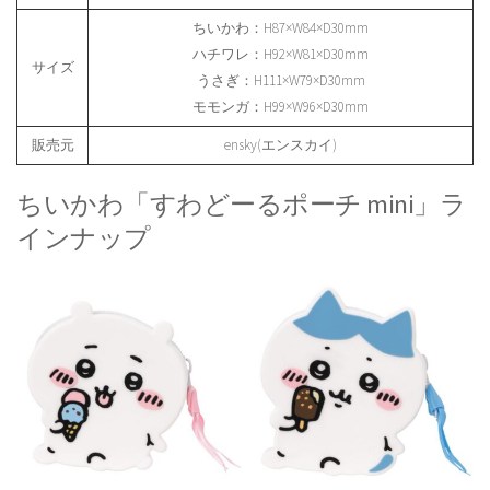
ちいかわ：H87×W84×D30mm
ハチワレ：H92×W81×D30mm
サイズ
うさぎ：H111×W79×D30mm
モモンガ：H99×W96×D30mm
販売元
ensky(エンスカイ)
ちいかわ「すわどーるポーチ mini」ラ
インナップ