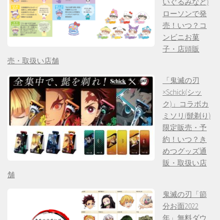
いぐるみなど)
ローソンで発
売！いつ？コ
ンビニお菓
子・店頭販
売・取扱い店舗
「鬼滅の刃
×Schick(シッ
ク)」コラボカ
ミソリ(髭剃り)
限定販売・予
約！いつ？き
めつグッズ通
販・取扱い店
舗
鬼滅の刃「節
分お面2022
年」無料ダウ