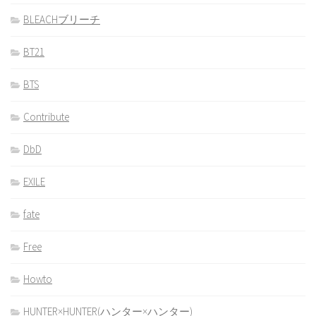
BLEACHブリーチ
BT21
BTS
Contribute
DbD
EXILE
fate
Free
Howto
HUNTER×HUNTER(ハンター×ハンター)