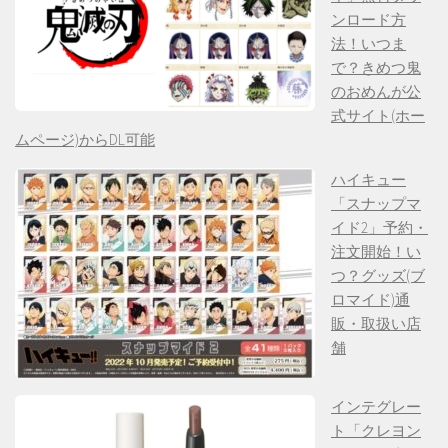
ンロード方
法！いつま
で？きめつ鬼
のおめんが公
式サイト(ホー
ムページ)からDL可能
ハイキュー
「スナップマ
イド2」予約・
注文開始！い
つ？グッズ(ブ
ロマイド)通
販・取扱い店
舗
インテグレー
ト「クレヨン