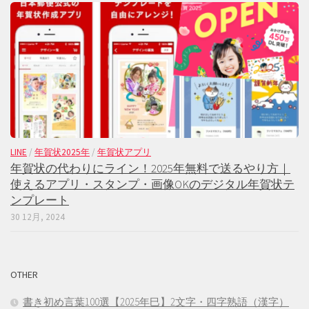
LINE
/
年賀状2025年
/
年賀状アプリ
年賀状の代わりにライン！2025年無料で送るやり方｜
使えるアプリ・スタンプ・画像OKのデジタル年賀状テ
ンプレート
30 12月, 2024
OTHER
書き初め言葉100選【2025年巳】2文字・四字熟語（漢字）