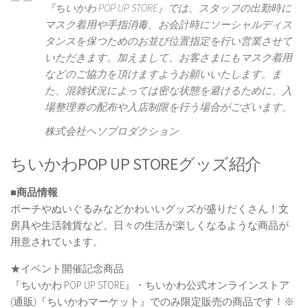
『ちいかわ POP UP STORE』では、スタッフの出勤時に
マスク着用や手指消毒、お会計時にソーシャルディス
タンスを保つためのお並び位置指定を行い営業させて
いただきます。加えまして、お客さまにもマスク着用
などのご協力を頂けますようお願いいたします。ま
た、混雑状況によっては密な状態を避けるために、入
場整理券の配布や入店制限を行う場合がございます。
株式会社ヘソプロダクション
ちいかわPOP UP STOREグッズ紹介
■商品情報
ポーチやぬいぐるみなどかわいいグッズが盛りだくさん！文
房具や生活雑貨など、日々の生活が楽しくなるような商品が
用意されています。
★イベント開催記念商品
『ちいかわ POP UP STORE』・ちいかわ公式オンラインストア
(通販)『ちいかわマーケット』でのみ限定販売の商品です！※