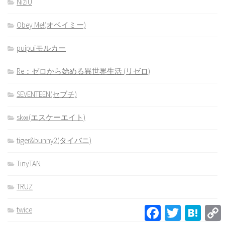
NiziU
Obey Me!(オベイミー)
puipuiモルカー
Re：ゼロから始める異世界生活 (リゼロ)
SEVENTEEN(セブチ)
sk∞(エスケーエイト)
tiger&bunny2(タイバニ)
TinyTAN
TRUZ
Facebook
Twitter
Hatena
twice
L