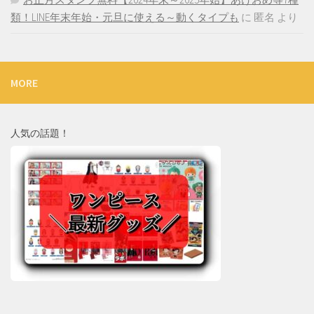
類！LINE年末年始・元旦に使える～動くタイプも
に
匿名
より
MORE
人気の話題！