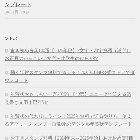
ンプレート
30 12月, 2024
OTHER
書き初め言葉100選【2025年巳】2文字・四字熟語（漢字）
お正月のかっこいい文字～小学生のひらがな
動く年賀スタンプ無料で貰える！2025年LINE公式ストアでダ
ウンロード
年賀状おもしろい一言2025年【40選】ユニークで笑える添
え書き文例！巳年Ver
年賀状の代わりにライン！2025年無料で送るやり方｜使え
るアプリ・スタンプ・画像OKのデジタル年賀状テンプレート
お正月スタンプ無料【2024年末～2025年始】あけおめ等7種