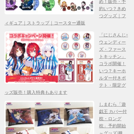
め！販売・予
約いつ？きめ
つグッズ｜フ
ィギュア｜ストラップ｜コースター通販
「にじさんじ×
ウェンディー
ズ・ファース
トキッチン」
コラボ開催！
いつ？キーホ
ルダー付きポ
テト・限定グ
ッズ販売！購入特典もあります
しまむら「遊
戯王 カバー付
枕・ロング
枕」予約開始
～グッズ(種