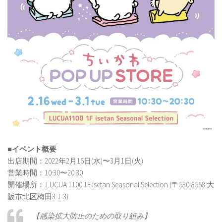
■イベント概要
出店期間：2022年2⽉16⽇(⽔)〜3⽉1⽇(⽕)
営業時間：10:30〜20:30
開催場所： LUCUA 1100 1F isetan Seasonal Selection (〒530-8558 ⼤
阪市北区梅⽥3-1-3)
【感染拡⼤防⽌のための取り組み】