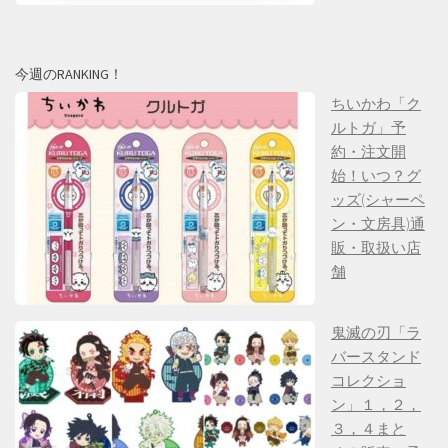
今週のRANKING！
ちいかわ「ク
ルトガ」予
約・注文開
始！いつ？グ
ッズ(シャーペ
ン・文房具)通
販・取扱い店
舗
鬼滅の刃「ラ
バースタンド
コレクショ
ン」１，２，
３，４まと