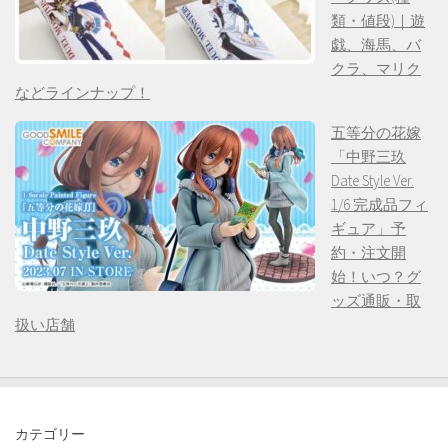
類・値段)｜遊
戯、海馬、バ
クラ、マリク
などラインナップ！
五等分の花嫁
「中野三玖
Date Style Ver.
1/6 完成品フィ
ギュア」予
約・注文開
始！いつ？グ
ッズ通販・取
扱い店舗
カテゴリー