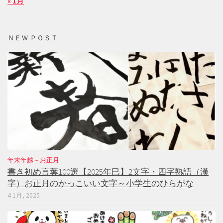
« 1月
ＮＥＷ ＰＯＳＴ
年末年越～お正月
書き初め言葉100選【2025年巳】2文字・四字熟語（漢
字）お正月のかっこいい文字～小学生のひらがな
4 1月, 2025