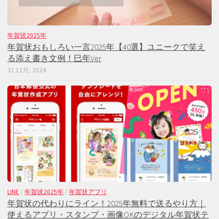
年賀状2025年
年賀状おもしろい一言2025年【40選】ユニークで笑え
る添え書き文例！巳年Ver
31 12月, 2024
LINE
/
年賀状2025年
/
年賀状アプリ
年賀状の代わりにライン！2025年無料で送るやり方｜
使えるアプリ・スタンプ・画像OKのデジタル年賀状テ