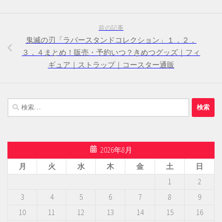
前の記事
鬼滅の刃「ラバースタンドコレクション」１，２，
３，４まとめ！販売・予約いつ？きめつグッズ｜フィ
ギュア｜ストラップ｜コースター通販
検
索:
2026年8月
月
火
水
木
金
土
日
1
2
3
4
5
6
7
8
9
10
11
12
13
14
15
16