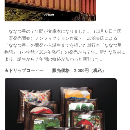
ななつ星の７年間が文庫本になりました。（10月６日全国
一斉発売開始）ノンフィクション作家・一志治夫氏による
「ななつ星」の開発から誕生までを描いた単行本『ななつ星
物語』（小学館／2014年発行）の発売から７年。新たな取材に
より、誕生から７年間の軌跡が加わった新刊です。
★ドリップコーヒー 販売価格 2,000円（税込）