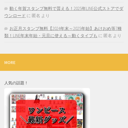
動く年賀スタンプ無料で貰える！2025年LINE公式ストアでダ
ウンロード
に
匿名
より
お正月スタンプ無料【2024年末～2025年始】あけおめ等7種
類！LINE年末年始・元旦に使える～動くタイプも
に
匿名
より
MORE
人気の話題！