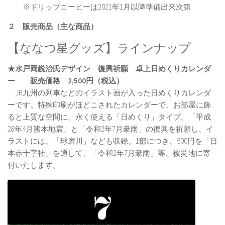
※ドリップコーヒーは2021年1月以降準備出来次第
２ 販売商品（主な商品）
【ななつ星グッズ】ラインナップ
★水戸岡鋭治氏デザイン 復興祈願 卓上日めくりカレンダ
ー 販売価格 2,500円（税込）
JR九州の列車などのイラスト画が入った日めくりカレンダ
ーです。特殊印刷がほどこされたカレンダーで、お部屋に飾
ると上質な空間に。永く使える「日めくり」タイプ。「平成
28年4月熊本地震」と「令和2年7月豪雨」の復興を祈願し、イ
ラストには、「球磨川」なども収録。1部につき、500円を「日
本赤十字社」を通して、「令和2年7月豪雨」等、被災地に寄
付いたします。