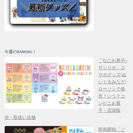
今週のRANKING！
「なにわ男子×
サンリオ」コ
ラボグッズ(ぬ
いぐるみなど)
ローソンで発
売！いつ？コ
ンビニお菓
子・店頭販
売・取扱い店舗
呪術廻戦「ご