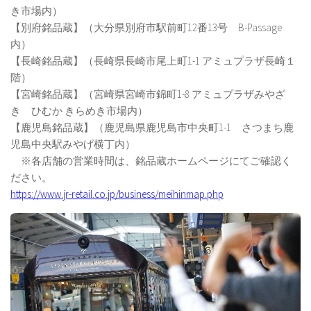
き市場内）
【別府銘品蔵】（大分県別府市駅前町12番13号 B-Passage
内）
【長崎銘品蔵】（長崎県長崎市尾上町1-1 アミュプラザ長崎１
階）
【宮崎銘品蔵】（宮崎県宮崎市錦町1-8 アミュプラザみやざ
き ひむか きらめき市場内）
【鹿児島銘品蔵】（鹿児島県鹿児島市中央町1-1 さつまち鹿
児島中央駅みやげ横丁内）
※各店舗の営業時間は、銘品蔵ホームページにてご確認く
ださい。
https://www.jr-retail.co.jp/business/meihinmap.php