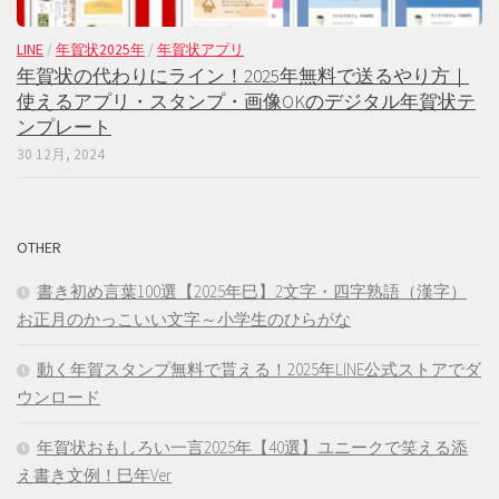
LINE
/
年賀状2025年
/
年賀状アプリ
年賀状の代わりにライン！2025年無料で送るやり方｜
使えるアプリ・スタンプ・画像OKのデジタル年賀状テ
ンプレート
30 12月, 2024
OTHER
書き初め言葉100選【2025年巳】2文字・四字熟語（漢字）
お正月のかっこいい文字～小学生のひらがな
動く年賀スタンプ無料で貰える！2025年LINE公式ストアでダ
ウンロード
年賀状おもしろい一言2025年【40選】ユニークで笑える添
え書き文例！巳年Ver