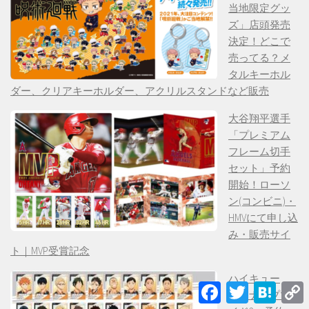
当地限定グッ
ズ」店頭発売
決定！どこで
売ってる？メ
タルキーホル
ダー、クリアキーホルダー、アクリルスタンドなど販売
大谷翔平選手
「プレミアム
フレーム切手
セット」予約
開始！ローソ
ン(コンビニ)・
HMVにて申し込
み・販売サイ
ト｜MVP受賞記念
ハイキュー
Facebook
Twitter
Hatena
「スナップマ
L