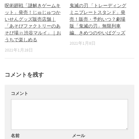
呪術廻戦「謎解きゲームキ
鬼滅の刃 「トレーディング
ット」発売！じゅじゅつか
ミニプレートスタンド」発
いせんグッズ販売店舗｜
売！販売・予約いつ？劇場
「あそびファクトリーのあ
版「鬼滅の刃」無限列車
そび場 in 渋谷マルイ」｜お
編、きめつのやいばグッズ
うちで楽しめる
2021年1月8日
2021年1月28日
コメントを残す
コメント
名前
メール