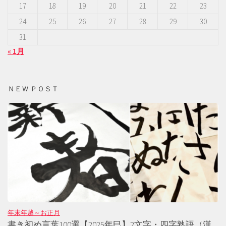
17
18
19
20
21
22
23
24
25
26
27
28
29
30
31
« 1月
ＮＥＷ ＰＯＳＴ
年末年越～お正月
書き初め言葉100選【2025年巳】2文字・四字熟語（漢