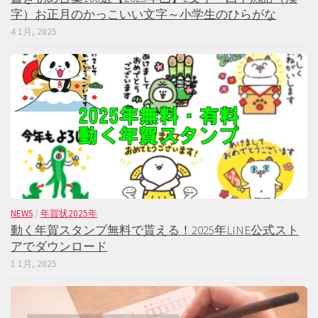
字）お正月のかっこいい文字～小学生のひらがな
4 1月, 2025
NEWS
/
年賀状2025年
動く年賀スタンプ無料で貰える！2025年LINE公式スト
アでダウンロード
1 1月, 2025