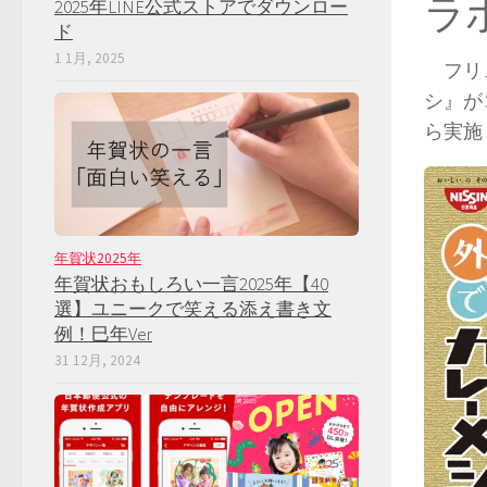
ラ
2025年LINE公式ストアでダウンロー
ド
1 1月, 2025
フリュ
シ』が
ら実施
年賀状2025年
年賀状おもしろい一言2025年【40
選】ユニークで笑える添え書き文
例！巳年Ver
31 12月, 2024