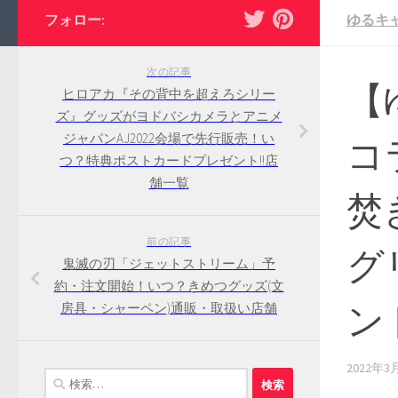
フォロー:
ゆるキ
次の記事
【
ヒロアカ『その背中を超えろシリー
ズ』グッズがヨドバシカメラとアニメ
ジャパンAJ2022会場で先行販売！い
コ
つ？特典ポストカードプレゼント!!店
舗一覧
焚
前の記事
グ
鬼滅の刃「ジェットストリーム」予
約・注文開始！いつ？きめつグッズ(文
ン
房具・シャーペン)通販・取扱い店舗
2022年3
検