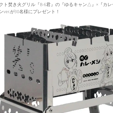
クト焚き火グリル『B-6君』の『ゆるキャン△』×『カ
ンver.が30名様にプレゼント！