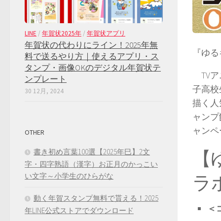
LINE
/
年賀状2025年
/
年賀状アプリ
年賀状の代わりにライン！2025年無
『ゆる
料で送るやり方｜使えるアプリ・ス
タンプ・画像OKのデジタル年賀状テ
TVア
ンプレート
子高校
30 12月, 2024
描く人
ャンプ
ャンペ
OTHER
【
書き初め言葉100選【2025年巳】2文
字・四字熟語（漢字）お正月のかっこい
ラ
い文字～小学生のひらがな
動く年賀スタンプ無料で貰える！2025
＜
年LINE公式ストアでダウンロード