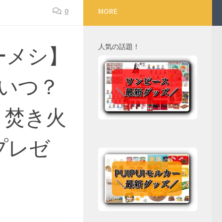
0
MORE
人気の話題！
ーメシ】
いつ？
ト焚き火
プレゼ