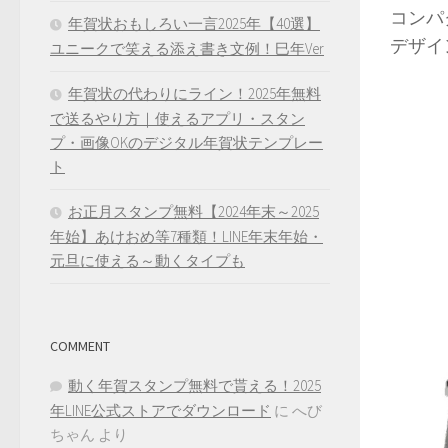
コンパ
年賀状おもしろい一言2025年【40選】
デザイ
ユニークで笑える添え書き文例！巳年Ver
年賀状の代わりにライン！2025年無料
で送るやり方｜使えるアプリ・スタン
プ・画像OKのデジタル年賀状テンプレー
ト
お正月スタンプ無料【2024年末～2025
年始】あけおめ等7種類！LINE年末年始・
元旦に使える～動くタイプも
COMMENT
動く年賀スタンプ無料で貰える！2025
年LINE公式ストアでダウンロード
に
へび
ちゃん
より