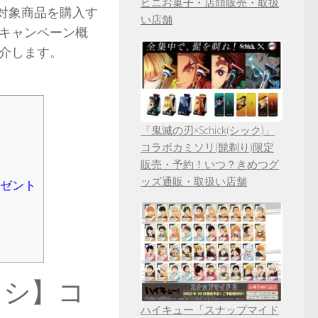
ビニお菓子・店頭販売・取扱
で対象商品を購入す
い店舗
キャンペーン概
介します。
「鬼滅の刃×Schick(シック)」
コラボカミソリ(髭剃り)限定
販売・予約！いつ？きめつグ
ッズ通販・取扱い店舗
レゼント
メシ】コ
ハイキュー「スナップマイド