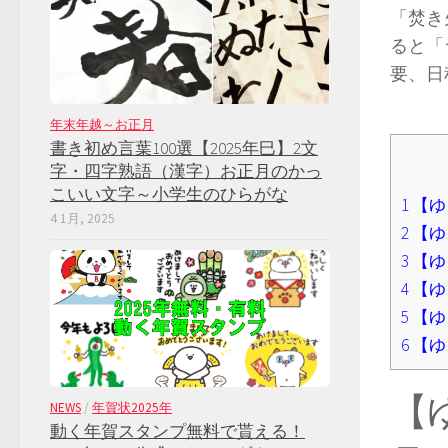
「焚き
ると「
要、日
年末年越～お正月
書き初め言葉100選【2025年巳】2文
字・四字熟語（漢字）お正月のかっ
こいい文字～小学生のひらがな
1
【ゆ
4 1月, 2025
2
【ゆ
3
【ゆ
4
【ゆ
5
【ゆ
6
【ゆ
【
NEWS
/
年賀状2025年
動く年賀スタンプ無料で貰える！