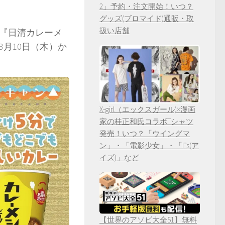
2」予約・注文開始！いつ？
グッズ(ブロマイド)通販・取
扱い店舗
『日清カレーメ
3月10日（木）か
X-girl（エックスガール)×漫画
家の桂正和氏コラボTシャツ
発売！いつ？「ウイングマ
ン」・「電影少女」・「I”s(ア
イズ)」など
【世界のアソビ大全51】無料