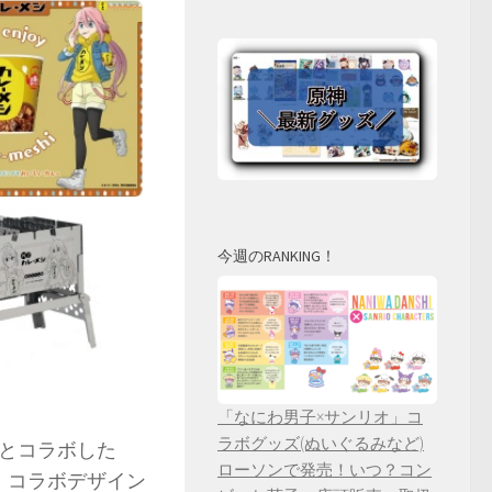
今週のRANKING！
「なにわ男子×サンリオ」コ
ラボグッズ(ぬいぐるみなど)
とコラボした
ローソンで発売！いつ？コン
催！コラボデザイン