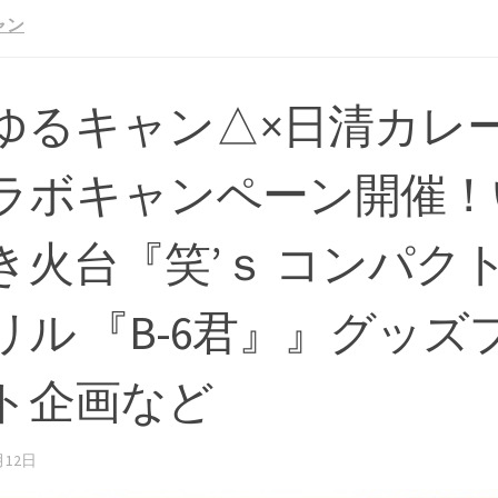
ャン
ゆるキャン△×日清カレ
ラボキャンペーン開催！
き火台『笑’ｓ コンパク
リル 『B-6君』』グッズ
ト企画など
月12日