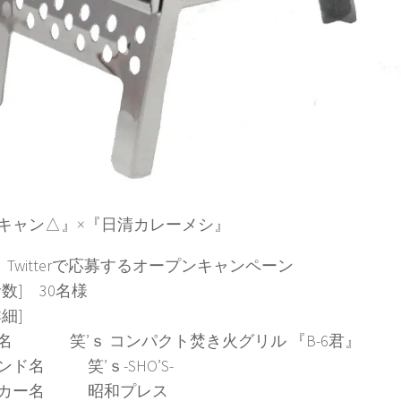
キャン△』×『日清カレーメシ』
 Twitterで応募するオープンキャンペーン
数] 30名様
品詳細]
名 笑’ｓ コンパクト焚き火グリル 『B-6君』
ンド名 笑’ｓ-SHO’S-
ーカー名 昭和プレス