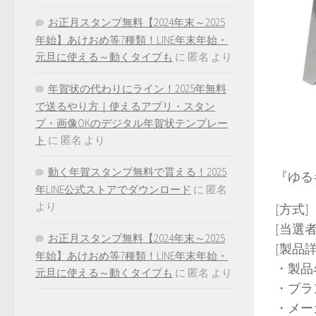
お正月スタンプ無料【2024年末～2025
年始】あけおめ等7種類！LINE年末年始・
元旦に使える～動くタイプも
に
匿名
より
年賀状の代わりにライン！2025年無料
で送るやり方｜使えるアプリ・スタン
プ・画像OKのデジタル年賀状テンプレー
ト
に
匿名
より
動く年賀スタンプ無料で貰える！2025
『ゆる
年LINE公式ストアでダウンロード
に
匿名
より
[方式]
[当選者
お正月スタンプ無料【2024年末～2025
[製
年始】あけおめ等7種類！LINE年末年始・
・製品
元旦に使える～動くタイプも
に
匿名
より
・ブラ
・メ