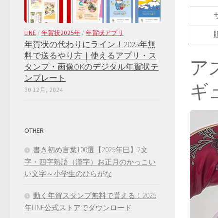
LINE
/
年賀状2025年
/
年賀状アプリ
年賀状の代わりにライン！2025年無
料で送るやり方｜使えるアプリ・ス
ア
タンプ・画像OKのデジタル年賀状テ
ンプレート
ギ
30 12月, 2024
OTHER
書き初め言葉100選【2025年巳】2文
字・四字熟語（漢字）お正月のかっこい
い文字～小学生のひらがな
動く年賀スタンプ無料で貰える！2025
年LINE公式ストアでダウンロード