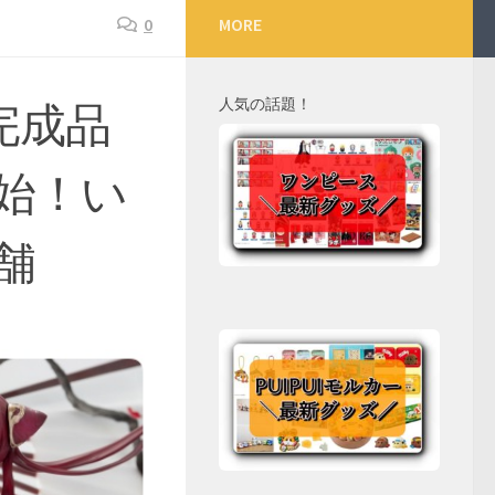
0
MORE
人気の話題！
完成品
始！い
舗