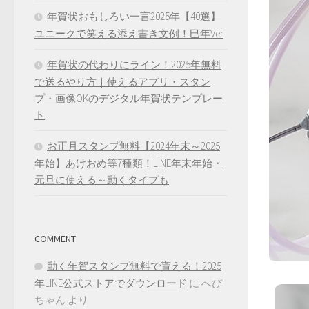
年賀状おもしろい一言2025年【40選】
ユニークで笑える添え書き文例！巳年Ver
年賀状の代わりにライン！2025年無料
で送るやり方｜使えるアプリ・スタン
プ・画像OKのデジタル年賀状テンプレー
ト
お正月スタンプ無料【2024年末～2025
年始】あけおめ等7種類！LINE年末年始・
元旦に使える～動くタイプも
COMMENT
動く年賀スタンプ無料で貰える！2025
年LINE公式ストアでダウンロード
に
へび
ちゃん
より