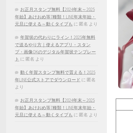
お正月スタンプ無料【2024年末～2025
年始】あけおめ等7種類！LINE年末年始・
元旦に使える～動くタイプも
に
匿名
より
年賀状の代わりにライン！2025年無料
で送るやり方｜使えるアプリ・スタン
プ・画像OKのデジタル年賀状テンプレー
ト
に
匿名
より
動く年賀スタンプ無料で貰える！2025
年LINE公式ストアでダウンロード
に
匿名
より
お正月スタンプ無料【2024年末～2025
年始】あけおめ等7種類！LINE年末年始・
元旦に使える～動くタイプも
に
匿名
より