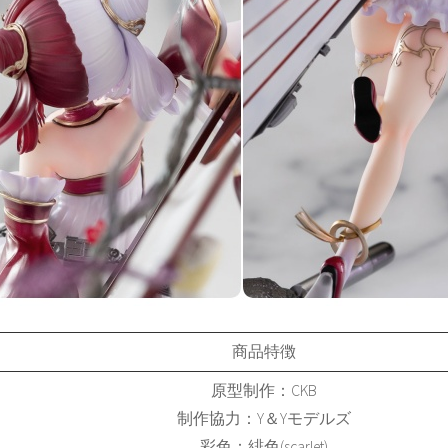
商品特徴
原型制作：CKB
制作協力：Y＆Yモデルズ
彩色：緋色(scarlet)