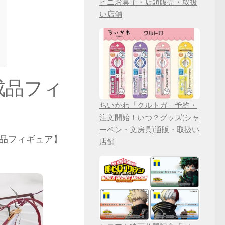
ビニお菓子・店頭販売・取扱
い店舗
ト
成品フィ
ちいかわ「クルトガ」予約・
注文開始！いつ？グッズ(シャ
ーペン・文房具)通販・取扱い
成品フィギュア】
店舗