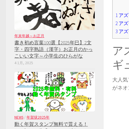
1
アズ
2
アズ
3
アズ
年末年越～お正月
書き初め言葉100選【2025年巳】2文
ア
字・四字熟語（漢字）お正月のかっ
こいい文字～小学生のひらがな
ギ
4 1月, 2025
大人気
がネオ
NEWS
/
年賀状2025年
動く年賀スタンプ無料で貰える！