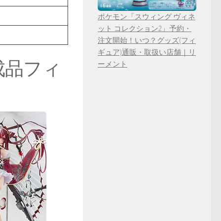
ポケモン「スウィング ヴィネ
ット コレクション2」予約・
注文開始！いつ？グッズ(フィ
ギュア)通販・取扱い店舗｜リ
成品フィ
ーメント