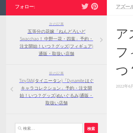
フォロー:
アズー
次の記事
ア
五等分の花嫁「ねんどろいど
Swacchao！ 中野一花・四葉」予約・
注文開始！いつ？グッズ(フィギュア)
フ
通販・取扱い店舗
つ
前の記事
TinyTAN(タイニータン)「Dynamite はぐ
2022年6
キャラコレクション」予約・注文開
始！いつ？グッズ(ぬいぐるみ)通販・
取扱い店舗
検