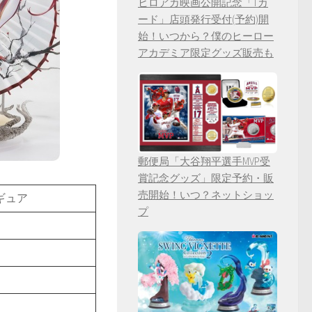
ヒロアカ映画公開記念「Tカ
ード」店頭発行受付(予約)開
始！いつから？僕のヒーロー
アカデミア限定グッズ販売も
郵便局「大谷翔平選手MVP受
賞記念グッズ」限定予約・販
売開始！いつ？ネットショッ
ギュア
プ