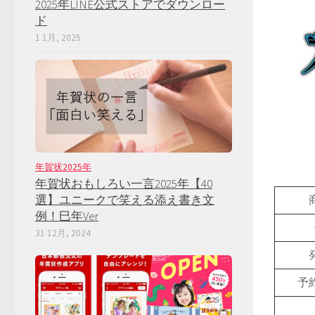
2025年LINE公式ストアでダウンロー
ド
1 1月, 2025
年賀状2025年
年賀状おもしろい一言2025年【40
選】ユニークで笑える添え書き文
例！巳年Ver
31 12月, 2024
予