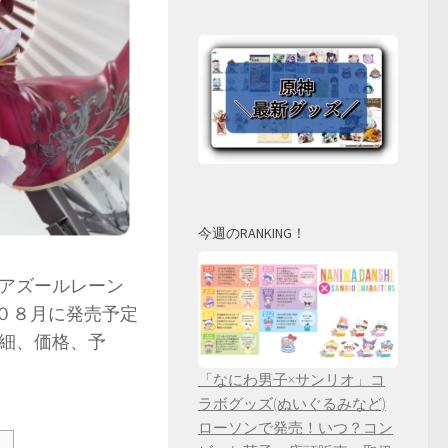
今週のRANKING！
アズールレーン
年０８月に発売予定
詳細、価格、予
「なにわ男子×サンリオ」コ
ラボグッズ(ぬいぐるみなど)
ローソンで発売！いつ？コン