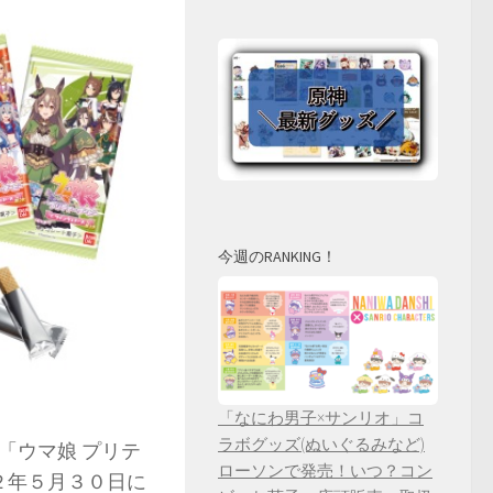
今週のRANKING！
「なにわ男子×サンリオ」コ
ラボグッズ(ぬいぐるみなど)
「ウマ娘 プリテ
ローソンで発売！いつ？コン
２年５月３０日に