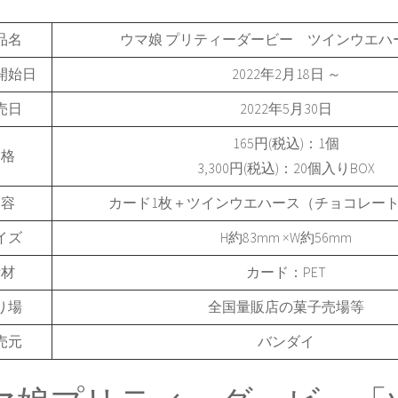
品名
ウマ娘 プリティーダービー ツインウエハー
開始日
2022年2月18日 ～
売日
2022年5月30日
165円(税込)：1個
価格
3,300円(税込)：20個入りBOX
内容
カード1枚＋ツインウエハース（チョコレート
イズ
H約83mm ×W約56mm
素材
カード：PET
り場
全国量販店の菓子売場等
売元
バンダイ