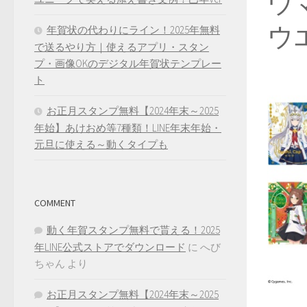
ウ
ウ
年賀状の代わりにライン！2025年無料
で送るやり方｜使えるアプリ・スタン
プ・画像OKのデジタル年賀状テンプレー
ト
お正月スタンプ無料【2024年末～2025
年始】あけおめ等7種類！LINE年末年始・
元旦に使える～動くタイプも
COMMENT
動く年賀スタンプ無料で貰える！2025
年LINE公式ストアでダウンロード
に
へび
ちゃん
より
お正月スタンプ無料【2024年末～2025