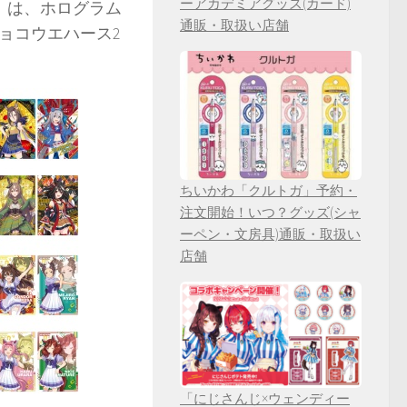
ーアカデミアグッズ(カード)
」は、ホログラム
通販・取扱い店舗
ョコウエハース2
ちいかわ「クルトガ」予約・
注文開始！いつ？グッズ(シャ
ーペン・文房具)通販・取扱い
店舗
「にじさんじ×ウェンディー