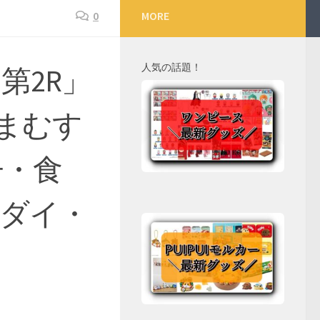
0
MORE
人気の話題！
第2R」
まむす
子・食
ンダイ・