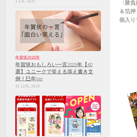
1 1月, 2025
〈勝負
＆箔押
個入り
年賀状2025年
年賀状おもしろい一言2025年【40
選】ユニークで笑える添え書き文
例！巳年Ver
31 12月, 2024