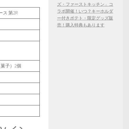
ズ・ファーストキッチン」コ
ラボ開催！いつ？キーホルダ
ス 第2R
ー付きポテト・限定グッズ販
売！購入特典もあります
菓子）2個