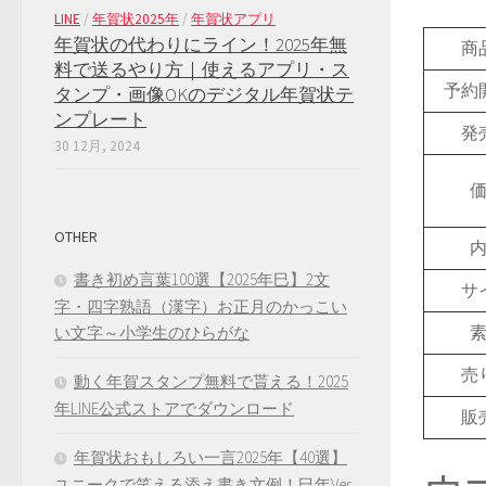
LINE
/
年賀状2025年
/
年賀状アプリ
年賀状の代わりにライン！2025年無
商
料で送るやり方｜使えるアプリ・ス
予約
タンプ・画像OKのデジタル年賀状テ
ンプレート
発
30 12月, 2024
OTHER
書き初め言葉100選【2025年巳】2文
サ
字・四字熟語（漢字）お正月のかっこい
い文字～小学生のひらがな
売
動く年賀スタンプ無料で貰える！2025
年LINE公式ストアでダウンロード
販
年賀状おもしろい一言2025年【40選】
ユニークで笑える添え書き文例！巳年Ver