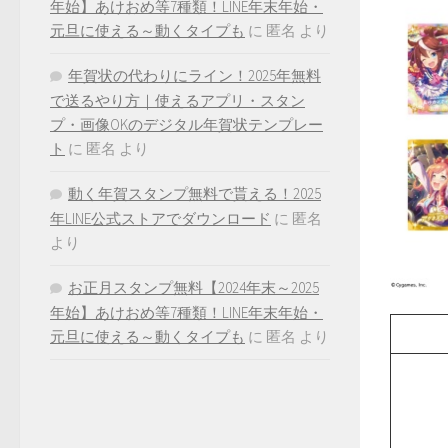
年始】あけおめ等7種類！LINE年末年始・
元旦に使える～動くタイプも
に
匿名
より
年賀状の代わりにライン！2025年無料
で送るやり方｜使えるアプリ・スタン
プ・画像OKのデジタル年賀状テンプレー
ト
に
匿名
より
動く年賀スタンプ無料で貰える！2025
年LINE公式ストアでダウンロード
に
匿名
より
お正月スタンプ無料【2024年末～2025
年始】あけおめ等7種類！LINE年末年始・
元旦に使える～動くタイプも
に
匿名
より