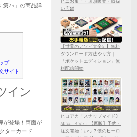
ビニお菓子・店頭販売・取扱
 第2R」の商品詳
い店舗
【世界のアソビ大全51】無料
ダウンロード方法やり方｜
「ポケットエディション」無
ップ
料配信開始
文サイト
ツイン
ヒロアカ「スナップマイド3
弾が登場！両面が
Abox、Bbox」【再販】予約・
ラクターカード
注文開始！いつ？僕のヒーロ