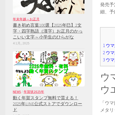
発売予
細、予
年末年越～お正月
書き初め言葉100選【2025年巳】2文
字・四字熟語（漢字）お正月のかっ
こいい文字～小学生のひらがな
4 1月, 2025
1
ウマ
2
ウマ
3
ウマ
ウ
ウ
NEWS
/
年賀状2025年
動く年賀スタンプ無料で貰える！
「ウマ
2025年LINE公式ストアでダウンロー
ド
メタリ