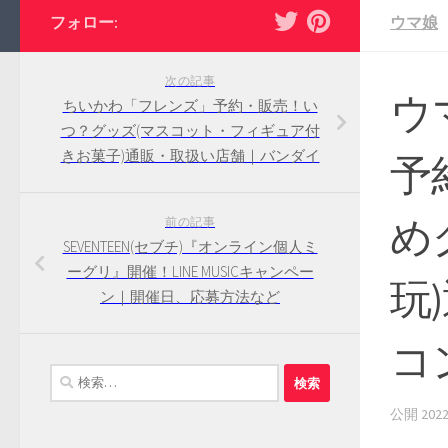
フォロー:
ウマ娘
次の記事
ウ
ちいかわ「フレンズ」予約・販売！い
つ？グッズ(マスコット・フィギュア付
きお菓子)通販・取扱い店舗｜バンダイ
予
め
前の記事
SEVENTEEN(セブチ)『オンライン個人ミ
ーグリ』開催！LINE MUSICキャンペー
玩
ン｜開催日、応募方法など
コ
検
索:
公開
20