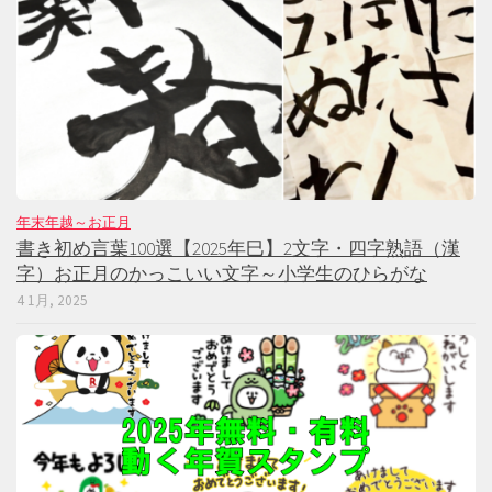
年末年越～お正月
書き初め言葉100選【2025年巳】2文字・四字熟語（漢
字）お正月のかっこいい文字～小学生のひらがな
4 1月, 2025