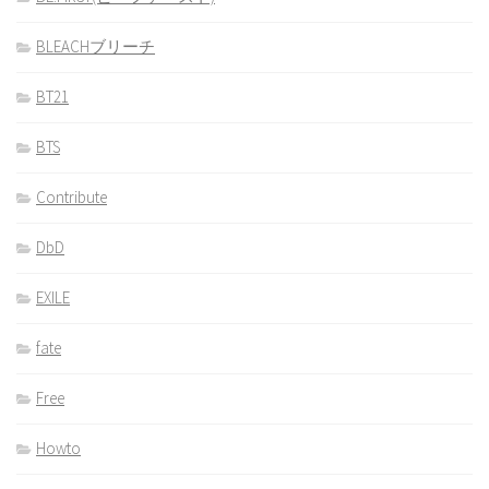
BLEACHブリーチ
BT21
BTS
Contribute
DbD
EXILE
fate
Free
Howto