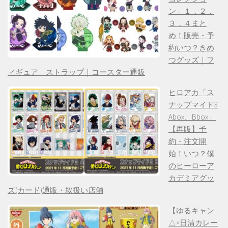
ン」１，２，
３，４まと
め！販売・予
約いつ？きめ
つグッズ｜フ
ィギュア｜ストラップ｜コースター通販
ヒロアカ「ス
ナップマイド3
Abox、Bbox」
【再販】予
約・注文開
始！いつ？僕
のヒーローア
カデミアグッ
ズ(カード)通販・取扱い店舗
【ゆるキャン
△×日清カレー