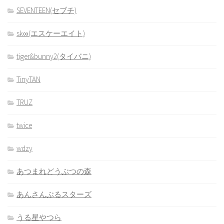
SEVENTEEN(セブチ)
sk∞(エスケーエイト)
tiger&bunny2(タイバニ)
TinyTAN
TRUZ
twice
wdzy
あつまれどうぶつの森
あんさんぶるスターズ
うる星やつら