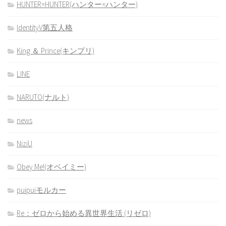
HUNTER×HUNTER(ハンター×ハンター)
IdentityV第五人格
King ＆ Prince(キンプリ)
LINE
NARUTO(ナルト)
news
NiziU
Obey Me!(オベイミー)
puipuiモルカー
Re：ゼロから始める異世界生活 (リゼロ)