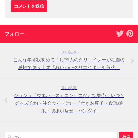
フォロー:
次の記事
こんな年賀状初めて！1,728人のクリエイターが独自の
感性で創り出す「れいわdeクリエイター年賀状」
前の記事
ジョジョ「ウエハース」コンビニなどで発売！いつ？
グッズ予約・注文サイト(カード付きお菓子・食玩)通
販・取扱い店舗｜バンダイ
検