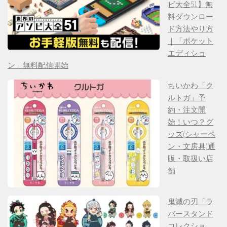
ビ大全51】無
料ダウンロー
ド方法やり方
｜「ポケット
エディショ
ン」無料配信開始
ちいかわ「ク
ルトガ」予
約・注文開
始！いつ？グ
ッズ(シャーペ
ン・文房具)通
販・取扱い店
舗
鬼滅の刃「ラ
バースタンド
コレクショ