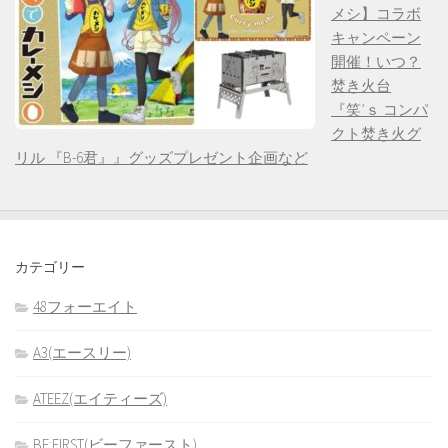
メシ】コラボ
キャンペーン
開催！いつ？
焚き火台
『笑’ｓ コンパ
クト焚き火グ
リル 『B-6君』』グッズプレゼント企画など
カテゴリー
48フォーエイト
A3(エースリー)
ATEEZ(エイティーズ)
BE:FIRST(ビーファースト)