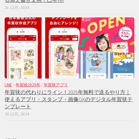
る添え書き文例！巳年Ver
31 12月, 2024
LINE
/
年賀状2025年
/
年賀状アプリ
年賀状の代わりにライン！2025年無料で送るやり方｜
使えるアプリ・スタンプ・画像OKのデジタル年賀状テ
ンプレート
30 12月, 2024