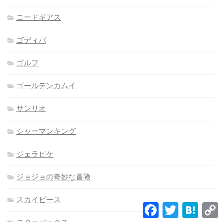
コードギアス
ゴディバ
ゴルフ
ゴールデンカムイ
サンリオ
シャーマンキング
ジェラピケ
ジョジョの奇妙な冒険
スカイピース
Facebook
Twitter
Hatena
L