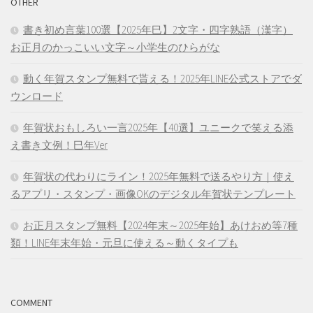
OTHER
書き初め言葉100選【2025年巳】2文字・四字熟語（漢字）
お正月のかっこいい文字～小学生のひらがな
動く年賀スタンプ無料で貰える！2025年LINE公式ストアでダ
ウンロード
年賀状おもしろい一言2025年【40選】ユニークで笑える添
え書き文例！巳年Ver
年賀状の代わりにライン！2025年無料で送るやり方｜使え
るアプリ・スタンプ・画像OKのデジタル年賀状テンプレート
お正月スタンプ無料【2024年末～2025年始】あけおめ等7種
類！LINE年末年始・元旦に使える～動くタイプも
COMMENT