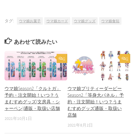
タグ:
ウマ娘お菓子
ウマ娘カード
ウマ娘グッズ
ウマ娘食玩
あわせて読みたい
0
0
ウマ娘Season2「クルトガ」
ウマ娘プリティーダービー
予約・注文開始！いつ？う
Season2「等身大パネル」予
まむすめグッズ(文房具・シ
約・注文開始！いつ？うま
ャーペン)通販・取扱い店舗
むすめグッズ通販・取扱い
店舗
2021年10月1日
2021年8月2日