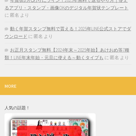
年賀状の代わりにライン！2025年無料で送るやり方｜使え
るアプリ・スタンプ・画像OKのデジタル年賀状テンプレート
に
匿名
より
動く年賀スタンプ無料で貰える！2025年LINE公式ストアでダ
ウンロード
に
匿名
より
お正月スタンプ無料【2024年末～2025年始】あけおめ等7種
類！LINE年末年始・元旦に使える～動くタイプも
に
匿名
より
MORE
人気の話題！