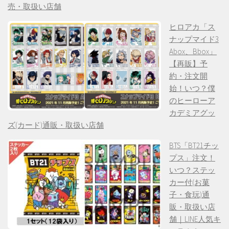
売・取扱い店舗
ヒロアカ「ス
ナップマイド3
Abox、Bbox」
【再販】予
約・注文開
始！いつ？僕
のヒーローア
カデミアグッ
ズ(カード)通販・取扱い店舗
BTS「BT21チッ
プス」注文！
いつ？ステッ
カー付(お菓
子・食玩)通
販・取扱い店
舗｜LINE人気キ