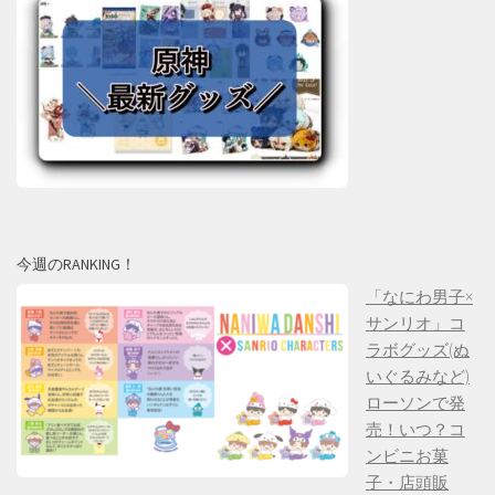
今週のRANKING！
「なにわ男子×
サンリオ」コ
ラボグッズ(ぬ
いぐるみなど)
ローソンで発
売！いつ？コ
ンビニお菓
子・店頭販