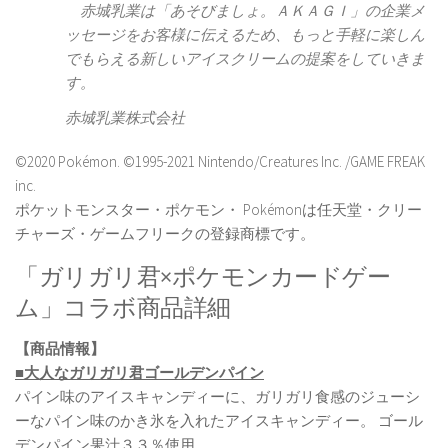
赤城乳業は「あそびましょ。ＡＫＡＧＩ」の企業メ
ッセージをお客様に伝えるため、もっと手軽に楽しん
でもらえる新しいアイスクリームの提案をしていきま
す。
赤城乳業株式会社
©2020 Pokémon. ©1995-2021 Nintendo/Creatures Inc. /GAME FREAK
inc.
ポケットモンスター・ポケモン・ Pokémonは任天堂・クリー
チャーズ・ゲームフリークの登録商標です。
「ガリガリ君×ポケモンカードゲー
ム」コラボ商品詳細
【商品情報】
■大人なガリガリ君ゴールデンパイン
パイン味のアイスキャンディーに、ガリガリ食感のジューシ
ーなパイン味のかき氷を入れたアイスキャンディー。 ゴール
デンパイン果汁３３％使用。