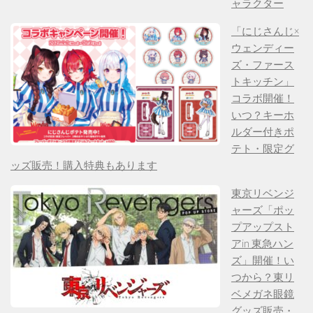
ャラクター
「にじさんじ×
ウェンディー
ズ・ファース
トキッチン」
コラボ開催！
いつ？キーホ
ルダー付きポ
テト・限定グ
ッズ販売！購入特典もあります
東京リベンジ
ャーズ「ポッ
プアップスト
アin 東急ハン
ズ」開催！い
つから？東リ
ベメガネ眼鏡
グッズ販売・