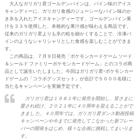
大人なガリガリ君ゴールデンパインは、パイン味のアイス
キャンディーに、ガリガリ食感のジューシーなパイン味のか
き氷を入れたアイスキャンディーです。ゴールデンパイン果
汁を３３％使用した、本格的な果汁感が味わえる商品です。
従来のガリガリ君よりも氷の粒を細かくすることで、冷凍パ
インのようなシャリシャリとした食感を楽しむことができま
す。
この商品は、７月９日発売「ポケモンカードゲーム ソード
＆シールド ファミリーポケモンカードゲーム」とのコラボ商
品として誕生いたしました。今回はガリガリ君×ポケモンカー
ドゲームの「コラボグッズセット」が合計で５０００名様に
当たるキャンペーンを実施予定です。
ガリガリ君は１９８１年に発売を開始し、皆さまに
愛され続け、２０２１年に４０周年を迎えることがで
きまし た。４０周年では、ガリガリ君ダンス動画投稿
キャンペーンや今までに発売してこなかった新フレー
バーの開発をはじめ、様々な企画に挑戦してまいりま
す。