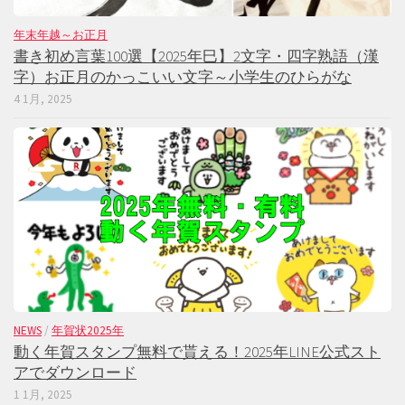
年末年越～お正月
書き初め言葉100選【2025年巳】2文字・四字熟語（漢
字）お正月のかっこいい文字～小学生のひらがな
4 1月, 2025
NEWS
/
年賀状2025年
動く年賀スタンプ無料で貰える！2025年LINE公式スト
アでダウンロード
1 1月, 2025