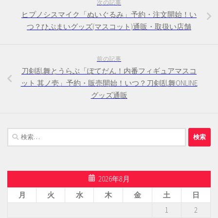
次の記事
ヒプノシスマイク「ぬいぐるみ」予約・注文開始！い
つ？ひぷまいグッズ(マスコット)通販・取扱い店舗
前の記事
刀剣乱舞とうらぶ「ぽてだん！内番フィギュアマスコ
ット 其ノ壱」予約・販売開始！いつ？刀剣乱舞ONLINE
グッズ通販
検
索:
2026年8月
月
火
水
木
金
土
日
1
2