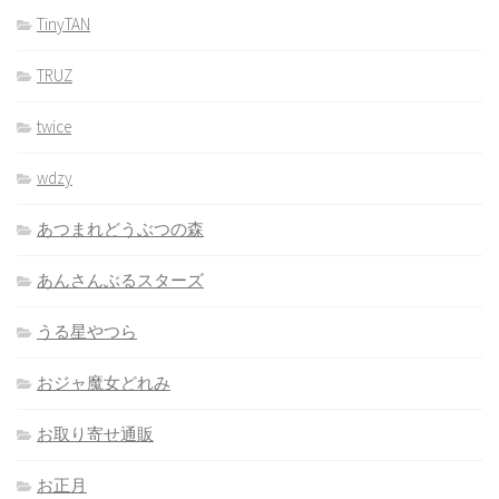
TinyTAN
TRUZ
twice
wdzy
あつまれどうぶつの森
あんさんぶるスターズ
うる星やつら
おジャ魔女どれみ
お取り寄せ通販
お正月