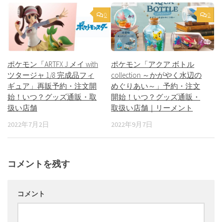
0
0
ポケモン「ARTFX J メイ with
ポケモン「アクア ボトル
ツタージャ 1/8 完成品フィ
collection ～かがやく水辺の
ギュア」再販予約・注文開
めぐりあい～」予約・注文
始！いつ？グッズ通販・取
開始！いつ？グッズ通販・
扱い店舗
取扱い店舗｜リーメント
2022年7月2日
2022年9月7日
コメントを残す
コメント