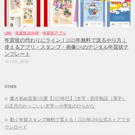
LINE
/
年賀状2025年
/
年賀状アプリ
年賀状の代わりにライン！2025年無料で送るやり方｜
使えるアプリ・スタンプ・画像OKのデジタル年賀状テ
ンプレート
30 12月, 2024
OTHER
書き初め言葉100選【2025年巳】2文字・四字熟語（漢字）
お正月のかっこいい文字～小学生のひらがな
動く年賀スタンプ無料で貰える！2025年LINE公式ストアでダ
ウンロード