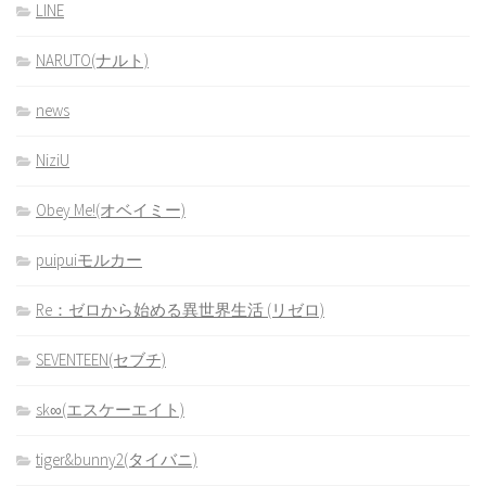
LINE
NARUTO(ナルト)
news
NiziU
Obey Me!(オベイミー)
puipuiモルカー
Re：ゼロから始める異世界生活 (リゼロ)
SEVENTEEN(セブチ)
sk∞(エスケーエイト)
tiger&bunny2(タイバニ)