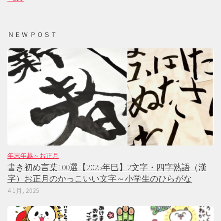
ＮＥＷ ＰＯＳＴ
年末年越～お正月
書き初め言葉100選【2025年巳】2文字・四字熟語（漢
字）お正月のかっこいい文字～小学生のひらがな
4 1月, 2025