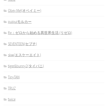
Obey Me!(オベイミー)
puipuiモルカー
Re：ゼロから始める異世界生活 (リゼロ)
SEVENTEEN(セブチ)
sk∞(エスケーエイト)
tiger&bunny2(タイバニ)
TinyTAN
TRUZ
twice