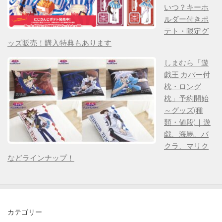
いつ？キーホ
ルダー付きポ
テト・限定グ
ッズ販売！購入特典もあります
しまむら「遊
戯王 カバー付
枕・ロング
枕」予約開始
～グッズ(種
類・値段)｜遊
戯、海馬、バ
クラ、マリク
などラインナップ！
カテゴリー