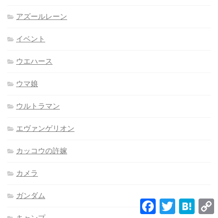
アズールレーン
イベント
ウエハース
ウマ娘
ウルトラマン
エヴァンゲリオン
カッコウの許嫁
カメラ
ガンダム
Facebook
Twitter
Hatena
L
キャンプ