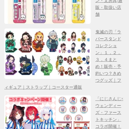
ン・文房具)通
販・取扱い店
舗
鬼滅の刃「ラ
バースタンド
コレクショ
ン」１，２，
３，４まと
め！販売・予
約いつ？きめ
つグッズ｜フ
ィギュア｜ストラップ｜コースター通販
「にじさんじ×
ウェンディー
ズ・ファース
トキッチン」
コラボ開催！