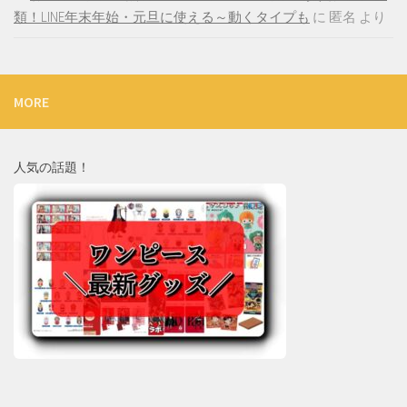
類！LINE年末年始・元旦に使える～動くタイプも
に
匿名
より
MORE
人気の話題！