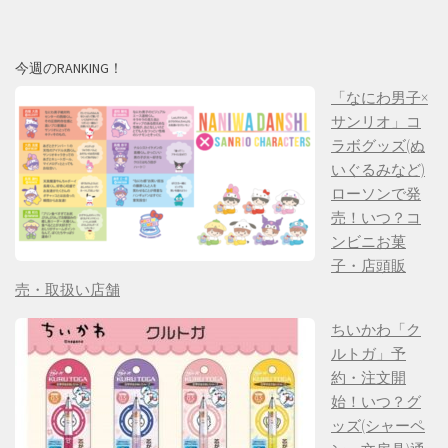
今週のRANKING！
「なにわ男子×
サンリオ」コ
ラボグッズ(ぬ
いぐるみなど)
ローソンで発
売！いつ？コ
ンビニお菓
子・店頭販
売・取扱い店舗
ちいかわ「ク
ルトガ」予
約・注文開
始！いつ？グ
ッズ(シャーペ