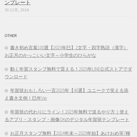
ンプレート
30 12月, 2024
OTHER
書き初め言葉100選【2025年巳】2文字・四字熟語（漢字）
お正月のかっこいい文字～小学生のひらがな
動く年賀スタンプ無料で貰える！2025年LINE公式ストアでダ
ウンロード
年賀状おもしろい一言2025年【40選】ユニークで笑える添
え書き文例！巳年Ver
年賀状の代わりにライン！2025年無料で送るやり方｜使え
るアプリ・スタンプ・画像OKのデジタル年賀状テンプレート
お正月スタンプ無料【2024年末～2025年始】あけおめ等7種