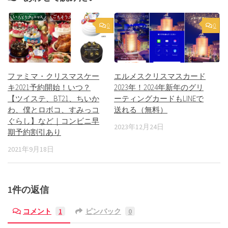
0
0
ファミマ・クリスマスケー
エルメスクリスマスカード
キ2021予約開始！いつ？
2023年！2024年新年のグリ
【ツイステ、BT21、ちいか
ーティングカードもLINEで
わ、僕とロボコ、すみっコ
送れる（無料）
ぐらし】など｜コンビニ早
2023年12月24日
期予約割引あり
2021年9月18日
1件の返信
コメント
1
ピンバック
0