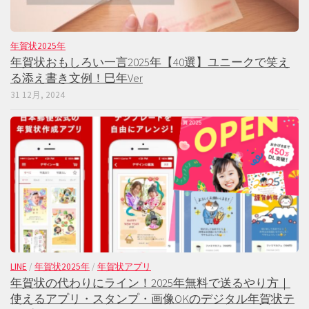
年賀状2025年
年賀状おもしろい一言2025年【40選】ユニークで笑え
る添え書き文例！巳年Ver
31 12月, 2024
LINE
/
年賀状2025年
/
年賀状アプリ
年賀状の代わりにライン！2025年無料で送るやり方｜
使えるアプリ・スタンプ・画像OKのデジタル年賀状テ