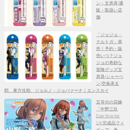
ン・文房具)通
販・取扱い店
舗
「ジョジョ・
クルトガ」発
売！予約・販
売いつ？ジョ
ジョの奇妙な
冒険グッズ文
房具(シャーペ
ン)空条承太
郎、東方仗助、ジョルノ・ジョバァーナ｜エンスカイ
五等分の花嫁
「中野三玖
Date Style Ver.
1/6 完成品フィ
ギュア」予