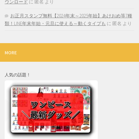
ウンロード
に
匿名
より
お正月スタンプ無料【2024年末～2025年始】あけおめ等7種
類！LINE年末年始・元旦に使える～動くタイプも
に
匿名
より
MORE
人気の話題！