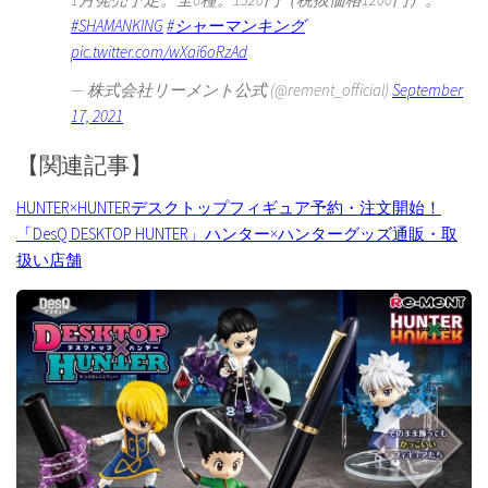
#SHAMANKING
#シャーマンキング
pic.twitter.com/wXai6oRzAd
— 株式会社リーメント公式 (@rement_official)
September
17, 2021
【関連記事】
HUNTER×HUNTERデスクトップフィギュア予約・注文開始！
「DesQ DESKTOP HUNTER」ハンター×ハンターグッズ通販・取
扱い店舗