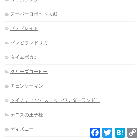
スーパーロボット大戦
ゼノブレイド
ゾンビランドサガ
タイムボカン
タリーズコーヒー
チェンソーマン
ツイステ（ ツイステッドワンダーランド）
テニスの王子様
ディズニー
Facebook
Twitter
Hatena
L