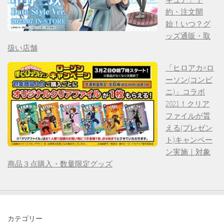
約・注文開
始！いつ？グ
ッズ通販・取
扱い店舗
「ヒロアカ×ロ
ーソン(コンビ
ニ)」コラボ
2021！クリア
ファイルが貰
える(プレゼン
ト)キャンペー
ン実施｜対象
商品３点購入・数量限定グッズ
カテゴリー