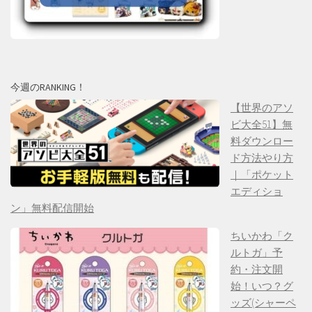
今週のRANKING！
【世界のアソ
ビ大全51】無
料ダウンロー
ド方法やり方
｜「ポケット
エディショ
ン」無料配信開始
ちいかわ「ク
ルトガ」予
約・注文開
始！いつ？グ
ッズ(シャーペ