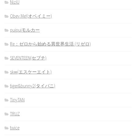
NiziU
Obey Me!(オベイミー)
puipuiモルカー
Re：ゼロから始める異世界生活 (リゼロ)
SEVENTEEN(セブチ)
sk∞(エスケーエイト)
tiger&bunny2(タイバニ)
TinyTAN
TRUZ
twice