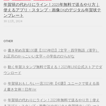
年賀状の代わりにライン！2025年無料で送るやり方｜
使えるアプリ・スタンプ・画像OKのデジタル年賀状テ
ンプレート
30 12月, 2024
OTHER
書き初め言葉100選【2025年巳】2文字・四字熟語（漢字）
お正月のかっこいい文字～小学生のひらがな
動く年賀スタンプ無料で貰える！2025年LINE公式ストアでダ
ウンロード
年賀状おもしろい一言2025年【40選】ユニークで笑える添
え書き文例！巳年Ver
年賀状の代わりにライン！2025年無料で送るやり方｜使え
るアプリ・スタンプ・画像OKのデジタル年賀状テンプレート