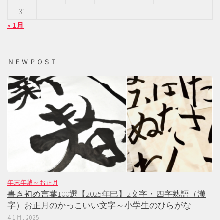
31
« 1月
ＮＥＷ ＰＯＳＴ
年末年越～お正月
書き初め言葉100選【2025年巳】2文字・四字熟語（漢
字）お正月のかっこいい文字～小学生のひらがな
4 1月, 2025