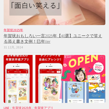
年賀状2025年
年賀状おもしろい一言2025年【40選】ユニークで笑え
る添え書き文例！巳年Ver
31 12月, 2024
LINE
/
年賀状2025年
/
年賀状アプリ