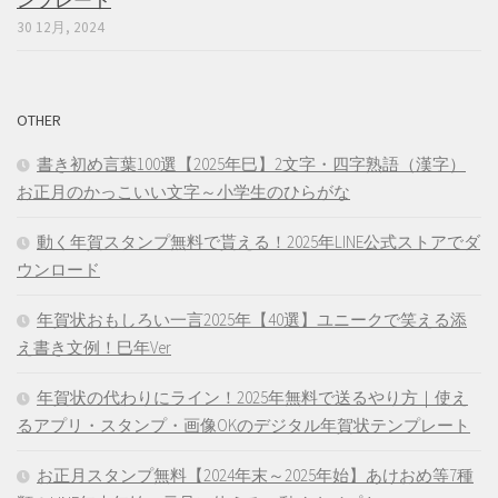
ンプレート
30 12月, 2024
OTHER
書き初め言葉100選【2025年巳】2文字・四字熟語（漢字）
お正月のかっこいい文字～小学生のひらがな
動く年賀スタンプ無料で貰える！2025年LINE公式ストアでダ
ウンロード
年賀状おもしろい一言2025年【40選】ユニークで笑える添
え書き文例！巳年Ver
年賀状の代わりにライン！2025年無料で送るやり方｜使え
るアプリ・スタンプ・画像OKのデジタル年賀状テンプレート
お正月スタンプ無料【2024年末～2025年始】あけおめ等7種