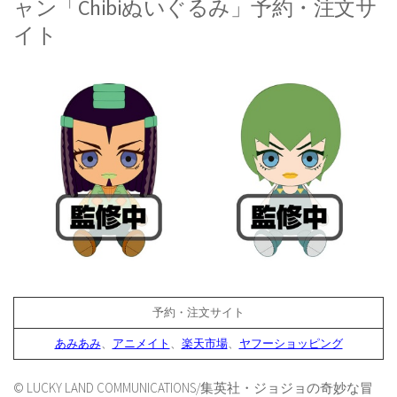
ャン「Chibiぬいぐるみ」予約・注文サ
イト
予約・注文サイト
あみあみ
、
アニメイト
、
楽天市場
、
ヤフーショッピング
© LUCKY LAND COMMUNICATIONS/集英社・ジョジョの奇妙な冒