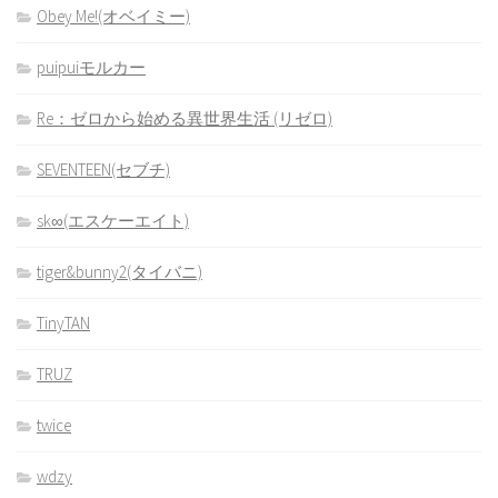
Obey Me!(オベイミー)
puipuiモルカー
Re：ゼロから始める異世界生活 (リゼロ)
SEVENTEEN(セブチ)
sk∞(エスケーエイト)
tiger&bunny2(タイバニ)
TinyTAN
TRUZ
twice
wdzy