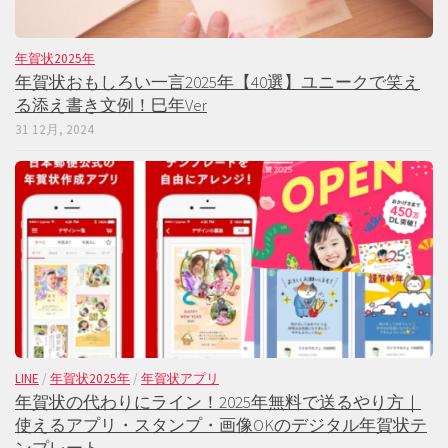
年賀状2025年
年賀状おもしろい一言2025年【40選】ユニークで笑え
る添え書き文例！巳年Ver
31 12月, 2024
LINE
/
年賀状2025年
/
年賀状アプリ
年賀状の代わりにライン！2025年無料で送るやり方｜
使えるアプリ・スタンプ・画像OKのデジタル年賀状テ