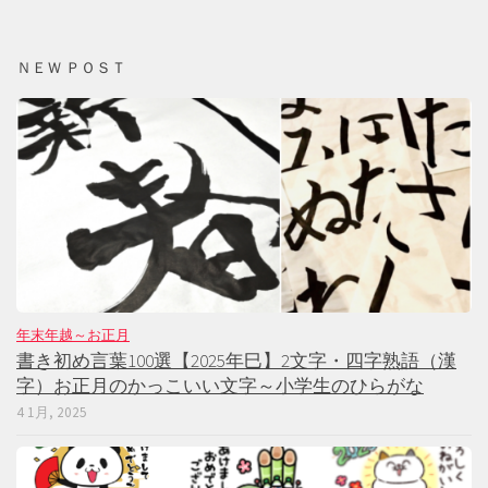
ＮＥＷ ＰＯＳＴ
年末年越～お正月
書き初め言葉100選【2025年巳】2文字・四字熟語（漢
字）お正月のかっこいい文字～小学生のひらがな
4 1月, 2025