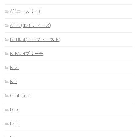
A3(エースリー)
ATEEZ(エイティーズ)
BE:FIRST(ビーファースト)
BLEACHブリーチ
BT21
BTS
Contribute
DbD
EXILE