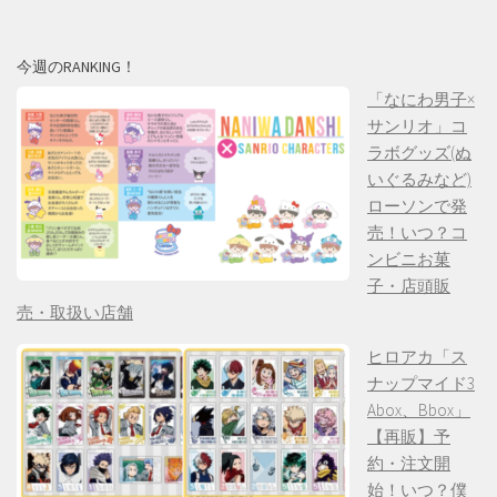
今週のRANKING！
「なにわ男子×
サンリオ」コ
ラボグッズ(ぬ
いぐるみなど)
ローソンで発
売！いつ？コ
ンビニお菓
子・店頭販
売・取扱い店舗
ヒロアカ「ス
ナップマイド3
Abox、Bbox」
【再販】予
約・注文開
始！いつ？僕