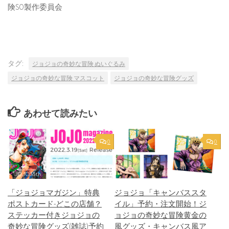
険SO製作委員会
タグ:
ジョジョの奇妙な冒険 ぬいぐるみ
ジョジョの奇妙な冒険 マスコット
ジョジョの奇妙な冒険グッズ
あわせて読みたい
0
0
「ジョジョマガジン」特典
ジョジョ「キャンバススタ
ポストカード-どこの店舗？
イル」予約・注文開始！ジ
ステッカー付きジョジョの
ョジョの奇妙な冒険黄金の
奇妙な冒険グッズ(雑誌)予約
風グッズ・キャンバス風ア