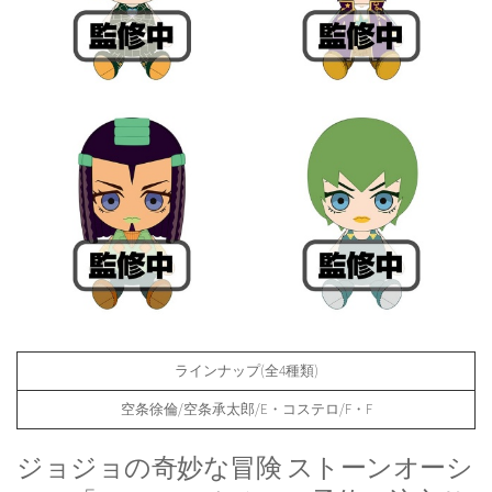
ラインナップ(全4種類)
空条徐倫/空条承太郎/E・コステロ/F・F
ジョジョの奇妙な冒険 ストーンオーシ