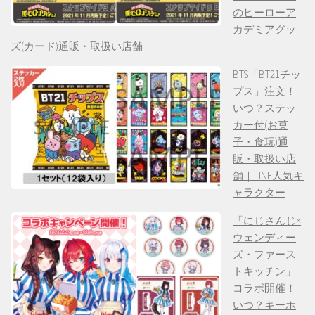
のヒーローア
カデミアグッ
ズ(カード)通販・取扱い店舗
BTS「BT21チッ
プス」注文！
いつ？ステッ
カー付(お菓
子・食玩)通
販・取扱い店
舗｜LINE人気キ
ャラクター
「にじさんじ×
ウェンディー
ズ・ファース
トキッチン」
コラボ開催！
いつ？キーホ