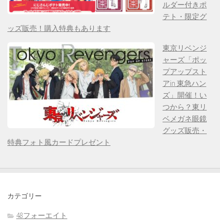
ルダー付きポ
テト・限定グ
ッズ販売！購入特典もあります
東京リベンジ
ャーズ「ポッ
プアップスト
アin 東急ハン
ズ」開催！い
つから？東リ
ベメガネ眼鏡
グッズ販売・
特典フォト風カードプレゼント
カテゴリー
48フォーエイト