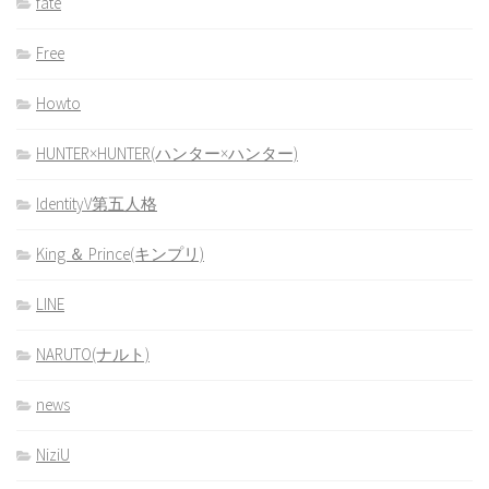
fate
Free
Howto
HUNTER×HUNTER(ハンター×ハンター)
IdentityV第五人格
King ＆ Prince(キンプリ)
LINE
NARUTO(ナルト)
news
NiziU