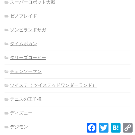
スーパーロボット大戦
ゼノブレイド
ゾンビランドサガ
タイムボカン
タリーズコーヒー
チェンソーマン
ツイステ（ ツイステッドワンダーランド）
テニスの王子様
ディズニー
Facebook
Twitter
Hatena
デジモン
L