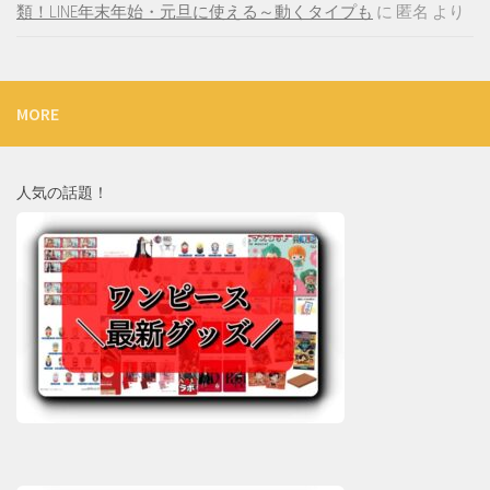
類！LINE年末年始・元旦に使える～動くタイプも
に
匿名
より
MORE
人気の話題！