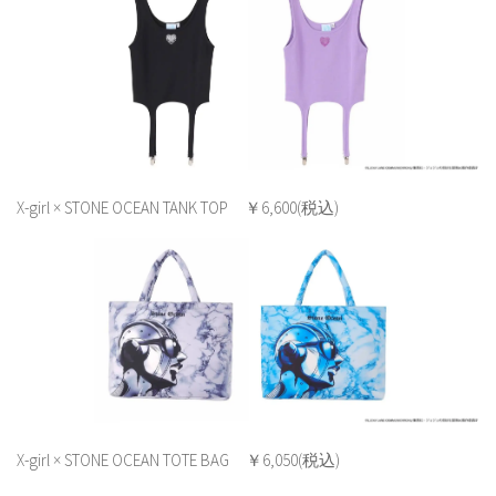
X-girl × STONE OCEAN TANK TOP ￥6,600(税込)
X-girl × STONE OCEAN TOTE BAG ￥6,050(税込)