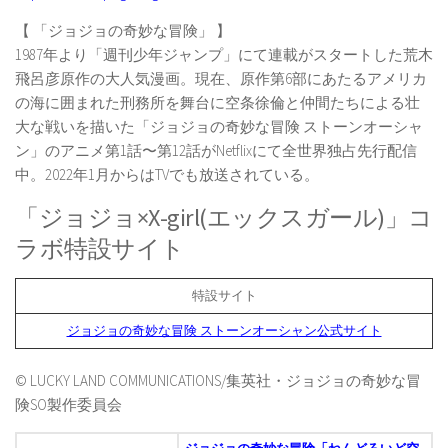
【 「ジョジョの奇妙な冒険」 】
1987年より「週刊少年ジャンプ」にて連載がスタートした荒木
飛呂彦原作の大人気漫画。現在、原作第6部にあたるアメリカ
の海に囲まれた刑務所を舞台に空条徐倫と仲間たちによる壮
大な戦いを描いた「ジョジョの奇妙な冒険 ストーンオーシャ
ン」のアニメ第1話〜第12話がNetflixにて全世界独占先行配信
中。2022年1月からはTVでも放送されている。
「ジョジョ×X-girl(エックスガール)」コ
ラボ特設サイト
特設サイト
ジョジョの奇妙な冒険 ストーンオーシャン公式サイト
© LUCKY LAND COMMUNICATIONS/集英社・ジョジョの奇妙な冒
険SO製作委員会
ジョジョの奇妙な冒険「ねんどろいど空