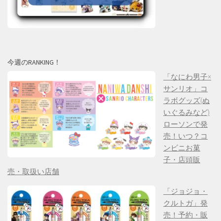
今週のRANKING！
「なにわ男子×
サンリオ」コ
ラボグッズ(ぬ
いぐるみなど)
ローソンで発
売！いつ？コ
ンビニお菓
子・店頭販
売・取扱い店舗
「ジョジョ・
クルトガ」発
売！予約・販