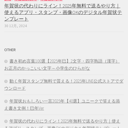
年賀状の代わりにライン！2025年無料で送るやり方｜
使えるアプリ・スタンプ・画像OKのデジタル年賀状テ
ンプレート
30 12月, 2024
OTHER
書き初め言葉100選【2025年巳】2文字・四字熟語（漢字）
お正月のかっこいい文字～小学生のひらがな
動く年賀スタンプ無料で貰える！2025年LINE公式ストアでダ
ウンロード
年賀状おもしろい一言2025年【40選】ユニークで笑える添
え書き文例！巳年Ver
年賀状の代わりにライン！2025年無料で送るやり方｜使え