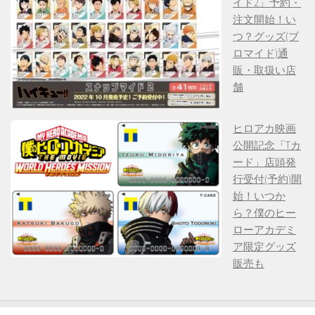
イド2」予約・
注文開始！い
つ？グッズ(ブ
ロマイド)通
販・取扱い店
舗
ヒロアカ映画
公開記念「Tカ
ード」店頭発
行受付(予約)開
始！いつか
ら？僕のヒー
ローアカデミ
ア限定グッズ
販売も