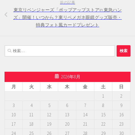
前の記事
東京リベンジャーズ「ポップアップストアin 東急ハン
ズ」開催！いつから？東リベメガネ眼鏡グッズ販売・
特典フォト風カードプレゼント
検
索:
2026年8月
月
火
水
木
金
土
日
1
2
3
4
5
6
7
8
9
10
11
12
13
14
15
16
17
18
19
20
21
22
23
24
25
26
27
28
29
30