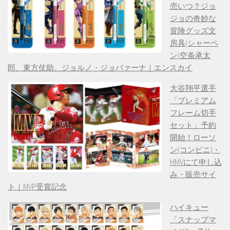
売いつ？ジョ
ジョの奇妙な
冒険グッズ文
房具(シャーペ
ン)空条承太
郎、東方仗助、ジョルノ・ジョバァーナ｜エンスカイ
大谷翔平選手
「プレミアム
フレーム切手
セット」予約
開始！ローソ
ン(コンビニ)・
HMVにて申し込
み・販売サイ
ト｜MVP受賞記念
ハイキュー
「スナップマ