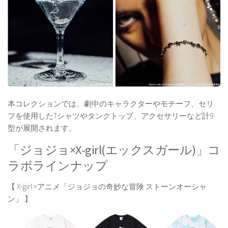
本コレクションでは、劇中のキャラクターやモチーフ、セリ
フを使用したTシャツやタンクトップ、アクセサリーなど計9
型が展開されます。
「ジョジョ×X-girl(エックスガール)」コ
ラボラインナップ
【 X-girl ×アニメ「ジョジョの奇妙な冒険 ストーンオーシャ
ン」 】