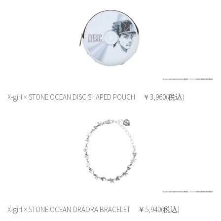
X-girl × STONE OCEAN DISC SHAPED POUCH ￥3,960(税込)
X-girl × STONE OCEAN ORAORA BRACELET ￥5,940(税込)