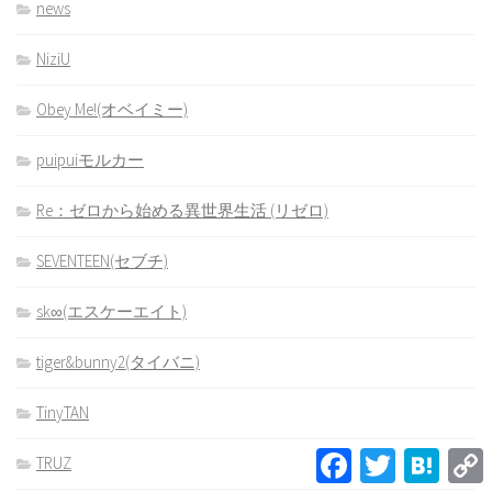
news
NiziU
Obey Me!(オベイミー)
puipuiモルカー
Re：ゼロから始める異世界生活 (リゼロ)
SEVENTEEN(セブチ)
sk∞(エスケーエイト)
tiger&bunny2(タイバニ)
TinyTAN
Facebook
Twitter
Hatena
TRUZ
L