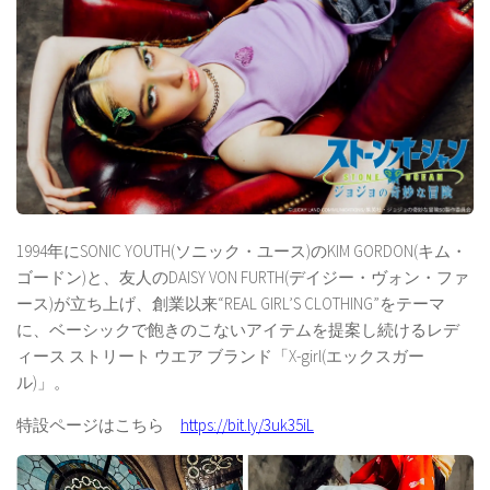
1994年にSONIC YOUTH(ソニック・ユース)のKIM GORDON(キム・
ゴードン)と、友人のDAISY VON FURTH(デイジー・ヴォン・ファ
ース)が立ち上げ、創業以来“REAL GIRL’S CLOTHING”をテーマ
に、ベーシックで飽きのこないアイテムを提案し続けるレデ
ィース ストリート ウエア ブランド「X-girl(エックスガー
ル)」。
特設ページはこちら
https://bit.ly/3uk35iL