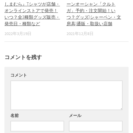
しまむら』Tシャツが店舗・
ーンオーシャン「クルト
オンラインストアで発売！
ガ」予約・注文開始！い
いつ？全3種類グッズ販売・
つ？グッズ(シャーペン・文
発売日・種類など
房具)通販・取扱い店舗
2022年3月19日
2021年12月8日
コメントを残す
コメント
名前
メール