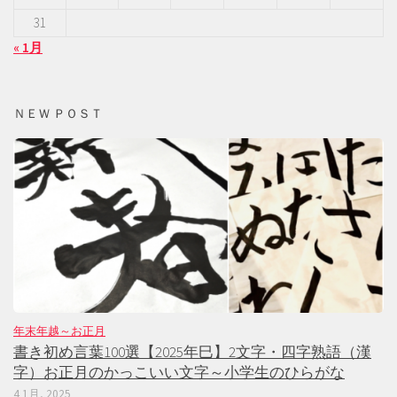
31
« 1月
ＮＥＷ ＰＯＳＴ
年末年越～お正月
書き初め言葉100選【2025年巳】2文字・四字熟語（漢
字）お正月のかっこいい文字～小学生のひらがな
4 1月, 2025