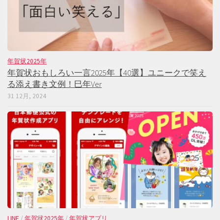
年賀状2025年
年賀状おもしろい一言2025年【40選】ユニークで笑え
る添え書き文例！巳年Ver
31 12月, 2024
LINE
/
年賀状2025年
/
年賀状アプリ