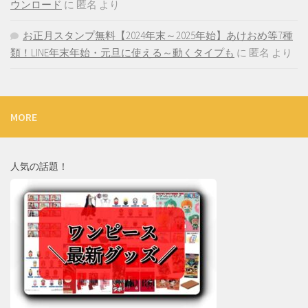
ウンロード
に
匿名
より
お正月スタンプ無料【2024年末～2025年始】あけおめ等7種
類！LINE年末年始・元旦に使える～動くタイプも
に
匿名
より
MORE
人気の話題！