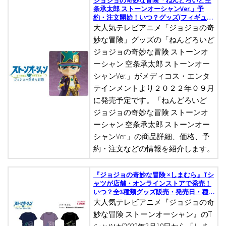
条承太郎 ストーンオーシャンVer.」予
約・注文開始！いつ？グッズ(フィギュ
ア)通販・取扱い店舗
大人気テレビアニメ「ジョジョの奇
妙な冒険」グッズの「ねんどろいど
ジョジョの奇妙な冒険 ストーンオ
ーシャン 空条承太郎 ストーンオー
シャンVer.」がメディコス・エンタ
テインメントより２０２２年０９月
に発売予定です。「ねんどろいど
ジョジョの奇妙な冒険 ストーンオ
ーシャン 空条承太郎 ストーンオー
シャンVer.」の商品詳細、価格、予
約・注文などの情報を紹介します。
『ジョジョの奇妙な冒険 ×しまむら』Tシ
ャツが店舗・オンラインストアで発売！
いつ？全3種類グッズ販売・発売日・種
類など
大人気テレビアニメ『ジョジョの奇
妙な冒険 ストーンオーシャン』のT