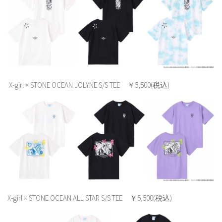
X-girl × STONE OCEAN JOLYNE S/S TEE ￥5,500(税込)
X-girl × STONE OCEAN ALL STAR S/S TEE ￥5,500(税込)