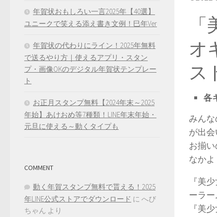
年賀状おもしろい一言2025年【40選】
「
ユニークで笑える添え書き文例！巳年Ver
オ
年賀状の代わりにライン！2025年無料
で送るやり方｜使えるアプリ・スタン
ス
プ・画像OKのデジタル年賀状テンプレー
ト
各
お正月スタンプ無料【2024年末～2025
年始】あけおめ等7種類！LINE年末年始・
みんな
元旦に使える～動くタイプも
が出会
お揃い
なかよ
COMMENT
『美少
動く年賀スタンプ無料で貰える！2025
ーラー
年LINE公式ストアでダウンロード
に
へび
『美少
ちゃん
より