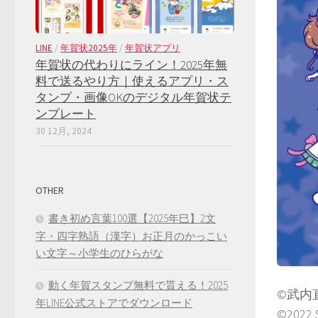
LINE
/
年賀状2025年
/
年賀状アプリ
年賀状の代わりにライン！2025年無
料で送るやり方｜使えるアプリ・ス
タンプ・画像OKのデジタル年賀状テ
ンプレート
30 12月, 2024
OTHER
書き初め言葉100選【2025年巳】2文
字・四字熟語（漢字）お正月のかっこい
い文字～小学生のひらがな
動く年賀スタンプ無料で貰える！2025
©武内
年LINE公式ストアでダウンロード
©202