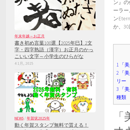
ン』の
ーラー
ンEt
か、3
年末年越～お正月
書き初め言葉100選【2025年巳】2文
字・四字熟語（漢字）お正月のかっ
こいい文字～小学生のひらがな
4 1月, 2025
1
「美
2
「美
リー
3
「美
種類
「
NEWS
/
年賀状2025年
動く年賀スタンプ無料で貰える！