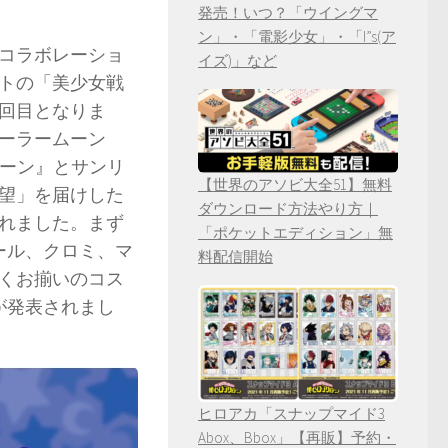
発売！いつ？「ウイングマ
ン」・「電影少女」・「I”s(ア
コラボレーショ
イズ)」など
クトの「美少女戦
2回目となりま
ーラームーン
ムーン』とサンリ
【世界のアソビ大全51】無料
望」を届けした
ダウンロード方法やり方｜
れました。まず
「ポケットエディション」無
ール、クロミ、マ
料配信開始
くお揃いのコス
が発表されまし
ヒロアカ「スナップマイド3
Abox、Bbox」【再販】予約・