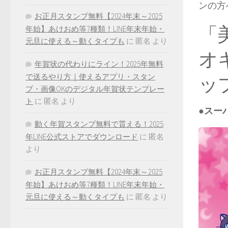
ンの方
お正月スタンプ無料【2024年末～2025
「
年始】あけおめ等7種類！LINE年末年始・
元旦に使える～動くタイプも
に
匿名
より
オ
年賀状の代わりにライン！2025年無料
ッ
で送るやり方｜使えるアプリ・スタン
プ・画像OKのデジタル年賀状テンプレー
ト
に
匿名
より
●スー
動く年賀スタンプ無料で貰える！2025
年LINE公式ストアでダウンロード
に
匿名
より
お正月スタンプ無料【2024年末～2025
年始】あけおめ等7種類！LINE年末年始・
元旦に使える～動くタイプも
に
匿名
より