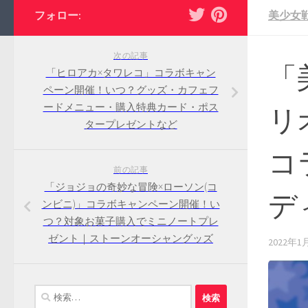
フォロー:
美少女
次の記事
「
「ヒロアカ×タワレコ」コラボキャン
ペーン開催！いつ？グッズ・カフェフ
ードメニュー・購入特典カード・ポス
リ
タープレゼントなど
コ
前の記事
「ジョジョの奇妙な冒険×ローソン(コ
デ
ンビニ)」コラボキャンペーン開催！い
つ？対象お菓子購入でミニノートプレ
ゼント｜ストーンオーシャングッズ
2022年1
検