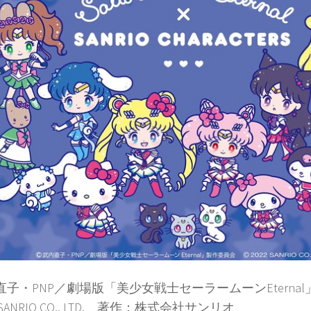
直子・PNP／劇場版「美少女戦士セーラームーンEtern
2 SANRIO CO., LTD. 著作：株式会社サンリオ