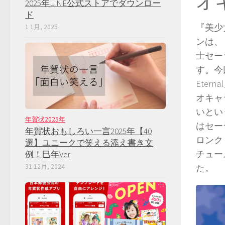
オ
2025年LINE公式ストアでダウンロー
ド
『美少
1 1月, 2025
ンは、
士セー
す。今
Ete
オキャ
いとい
年賀状2025年
はセー
年賀状おもしろい一言2025年【40
ロンク
選】ユニークで笑える添え書き文
チュー
例！巳年Ver
31 12月, 2024
た。