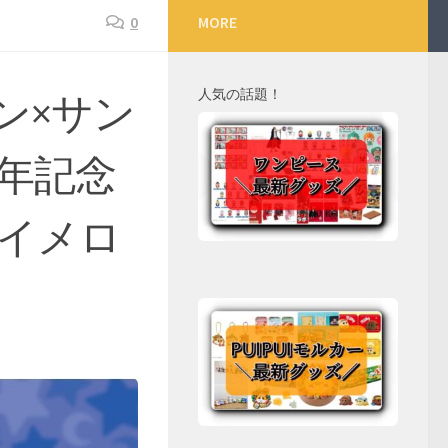
0
MORE
人気の話題！
ン×サン
年記念
イメロ