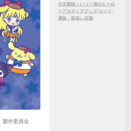
注文開始！いつ？僕のヒーロ
ーアカデミアグッズ(カード)
通販・取扱い店舗
al」製作委員会