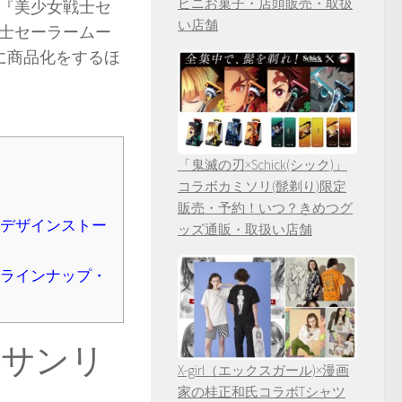
ビニお菓子・店頭販売・取扱
と『美少女戦士セ
い店舗
士セーラームー
夏に商品化をするほ
「鬼滅の刃×Schick(シック)」
コラボカミソリ(髭剃り)限定
販売・予約！いつ？きめつグ
ボデザインストー
ッズ通販・取扱い店舗
ボラインナップ・
×サンリ
X-girl（エックスガール)×漫画
家の桂正和氏コラボTシャツ