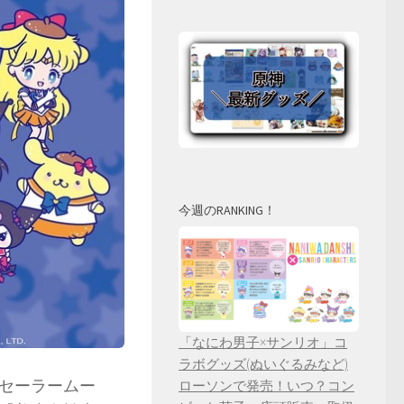
今週のRANKING！
「なにわ男子×サンリオ」コ
ラボグッズ(ぬいぐるみなど)
セーラームー
ローソンで発売！いつ？コン