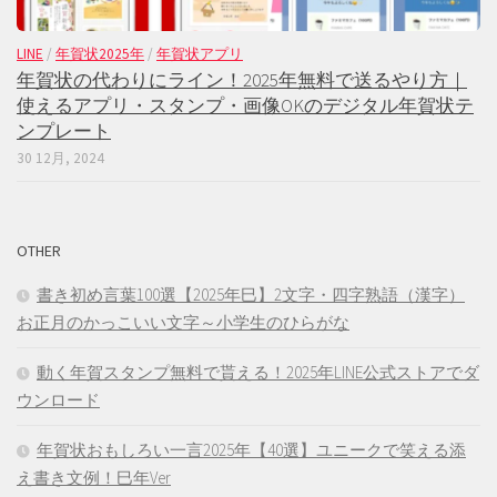
LINE
/
年賀状2025年
/
年賀状アプリ
年賀状の代わりにライン！2025年無料で送るやり方｜
使えるアプリ・スタンプ・画像OKのデジタル年賀状テ
ンプレート
30 12月, 2024
OTHER
書き初め言葉100選【2025年巳】2文字・四字熟語（漢字）
お正月のかっこいい文字～小学生のひらがな
動く年賀スタンプ無料で貰える！2025年LINE公式ストアでダ
ウンロード
年賀状おもしろい一言2025年【40選】ユニークで笑える添
え書き文例！巳年Ver