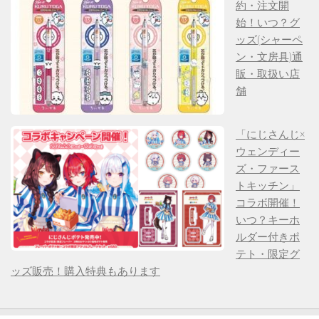
約・注文開
始！いつ？グ
ッズ(シャーペ
ン・文房具)通
販・取扱い店
舗
「にじさんじ×
ウェンディー
ズ・ファース
トキッチン」
コラボ開催！
いつ？キーホ
ルダー付きポ
テト・限定グ
ッズ販売！購入特典もあります