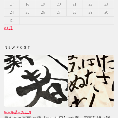
17
18
19
20
21
22
23
24
25
26
27
28
29
30
31
« 1月
ＮＥＷ ＰＯＳＴ
年末年越～お正月