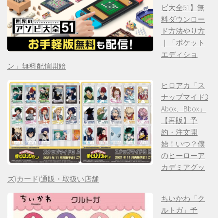
ビ大全51】無
料ダウンロー
ド方法やり方
｜「ポケット
エディショ
ン」無料配信開始
ヒロアカ「ス
ナップマイド3
Abox、Bbox」
【再販】予
約・注文開
始！いつ？僕
のヒーローア
カデミアグッ
ズ(カード)通販・取扱い店舗
ちいかわ「ク
ルトガ」予