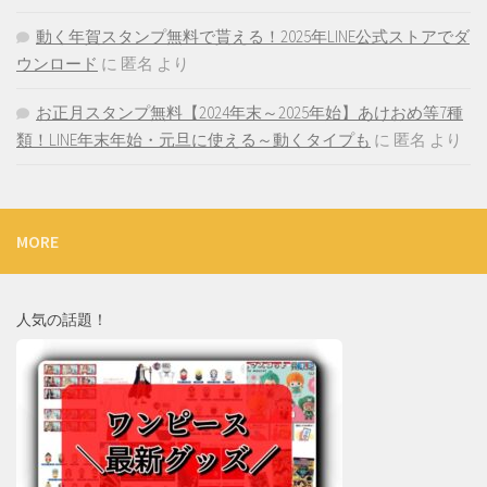
動く年賀スタンプ無料で貰える！2025年LINE公式ストアでダ
ウンロード
に
匿名
より
お正月スタンプ無料【2024年末～2025年始】あけおめ等7種
類！LINE年末年始・元旦に使える～動くタイプも
に
匿名
より
MORE
人気の話題！