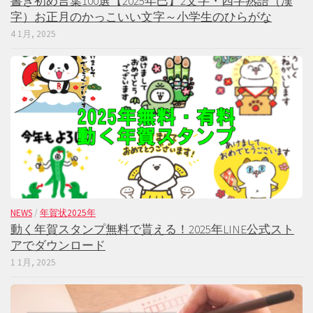
書き初め言葉100選【2025年巳】2文字・四字熟語（漢
字）お正月のかっこいい文字～小学生のひらがな
4 1月, 2025
NEWS
/
年賀状2025年
動く年賀スタンプ無料で貰える！2025年LINE公式スト
アでダウンロード
1 1月, 2025