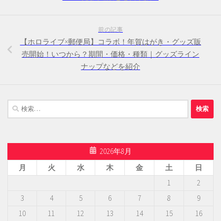
前の記事
【ホロライブ×郵便局】コラボ！年賀はがき・グッズ販
売開始！いつから？期間・価格・種類｜グッズライン
ナップなどを紹介
検
索:
2026年8月
月
火
水
木
金
土
日
1
2
3
4
5
6
7
8
9
10
11
12
13
14
15
16