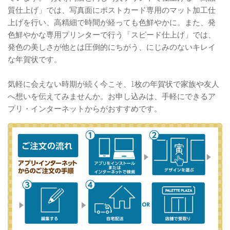
質仕上げ」では、写真面にポストカード専用のマット加工仕
上げを行い、高精細で時間が経っても色鮮やかに。また、発
色鮮やかな専用プリンターで行う「スピード仕上げ」では、
発色の美しさが他とは圧倒的にちがう、にじみのないキレイ
な年賀状です。
気軽に会えない時期が続く今こそ、1枚の年賀状で家族や友人
へ想いを伝えてみませんか。お申し込みは、手軽にできるア
プリ・インターネットからがおすすめです。