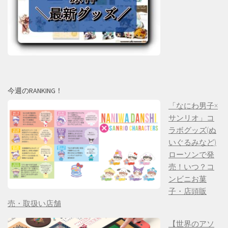
今週のRANKING！
「なにわ男子×
サンリオ」コ
ラボグッズ(ぬ
いぐるみなど)
ローソンで発
売！いつ？コ
ンビニお菓
子・店頭販
売・取扱い店舗
【世界のアソ