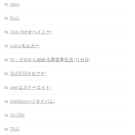
news
NiziU
Obey Me!(オベイミー)
puipuiモルカー
Re：ゼロから始める異世界生活 (リゼロ)
SEVENTEEN(セブチ)
sk∞(エスケーエイト)
tiger&bunny2(タイバニ)
TinyTAN
TRUZ