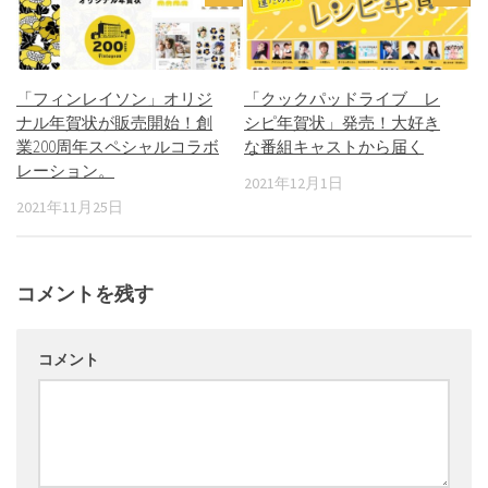
「フィンレイソン」オリジ
「クックパッドライブ レ
ナル年賀状が販売開始！創
シピ年賀状」発売！大好き
業200周年スペシャルコラボ
な番組キャストから届く
レーション。
2021年12月1日
2021年11月25日
コメントを残す
コメント