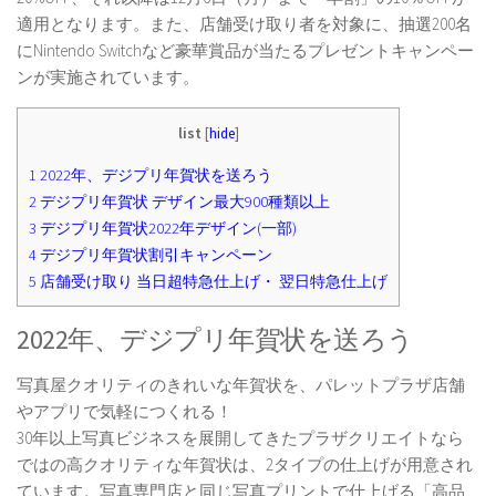
適用となります。また、店舗受け取り者を対象に、抽選200名
にNintendo Switchなど豪華賞品が当たるプレゼントキャンペー
ンが実施されています。
list
[
hide
]
1
2022年、デジプリ年賀状を送ろう
2
デジプリ年賀状 デザイン最大900種類以上
3
デジプリ年賀状2022年デザイン(一部)
4
デジプリ年賀状割引キャンペーン
5
店舗受け取り 当日超特急仕上げ・ 翌日特急仕上げ
2022年、デジプリ年賀状を送ろう
写真屋クオリティのきれいな年賀状を、パレットプラザ店舗
やアプリで気軽につくれる！
30年以上写真ビジネスを展開してきたプラザクリエイトなら
ではの高クオリティな年賀状は、2タイプの仕上げが用意され
ています。写真専門店と同じ写真プリントで仕上げる「高品