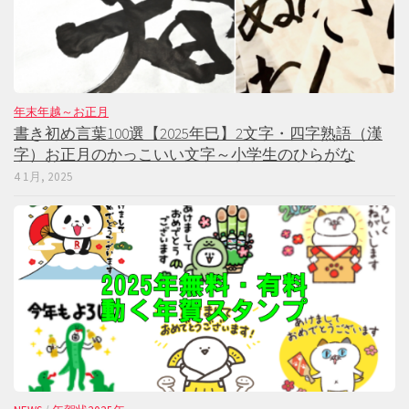
年末年越～お正月
書き初め言葉100選【2025年巳】2文字・四字熟語（漢
字）お正月のかっこいい文字～小学生のひらがな
4 1月, 2025