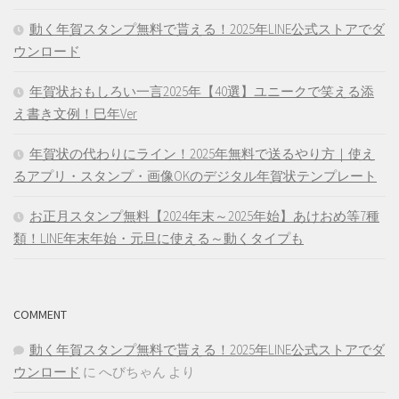
動く年賀スタンプ無料で貰える！2025年LINE公式ストアでダ
ウンロード
年賀状おもしろい一言2025年【40選】ユニークで笑える添
え書き文例！巳年Ver
年賀状の代わりにライン！2025年無料で送るやり方｜使え
るアプリ・スタンプ・画像OKのデジタル年賀状テンプレート
お正月スタンプ無料【2024年末～2025年始】あけおめ等7種
類！LINE年末年始・元旦に使える～動くタイプも
COMMENT
動く年賀スタンプ無料で貰える！2025年LINE公式ストアでダ
ウンロード
に
へびちゃん
より