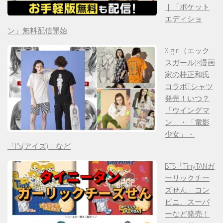
｜「ポケット
エディショ
ン」無料配信開始
X-girl（エック
スガール)×漫画
家の桂正和氏
コラボTシャツ
発売！いつ？
「ウイングマ
ン」・「電影
少女」・
「I”s(アイズ)」など
BTS「TinyTANガ
ーリックチー
ズせん」コン
ビニ、スーパ
ーなど発売！