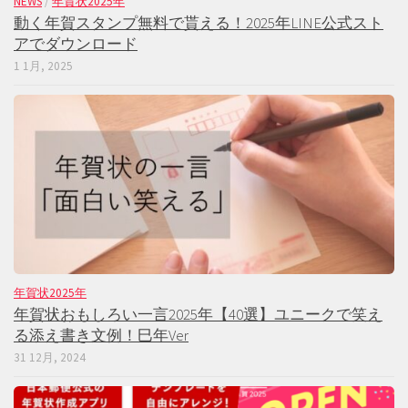
NEWS
/
年賀状2025年
動く年賀スタンプ無料で貰える！2025年LINE公式スト
アでダウンロード
1 1月, 2025
年賀状2025年
年賀状おもしろい一言2025年【40選】ユニークで笑え
る添え書き文例！巳年Ver
31 12月, 2024