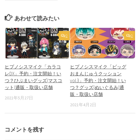
あわせて読みたい
0
0
ヒプノシスマイク「カラコ
ヒプノシスマイク「ビッグ
レDX」予約・注文開始！い
おまんじゅうクッション
つ？ひぷまいグッズ(マスコ
vol.3」予約・注文開始！い
ット)通販・取扱い店舗
つ？グッズ(ぬいぐるみ)通
販・取扱い店舗
2021年5月27日
2021年4月2日
コメントを残す