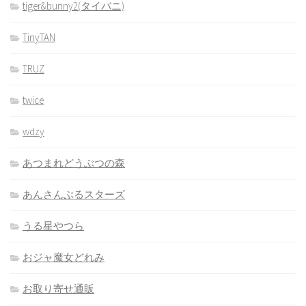
tiger&bunny2(タイバニ)
TinyTAN
TRUZ
twice
wdzy
あつまれどうぶつの森
あんさんぶるスターズ
うる星やつら
おジャ魔女どれみ
お取り寄せ通販