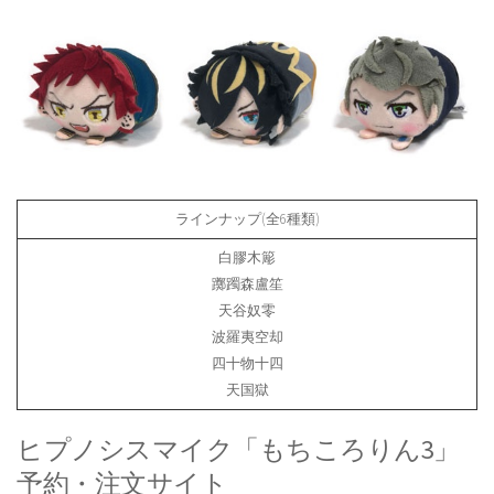
ラインナップ(全6種類)
白膠木簓
躑躅森盧笙
天谷奴零
波羅夷空却
四十物十四
天国獄
ヒプノシスマイク「もちころりん3」
予約・注文サイト