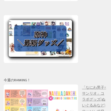
今週のRANKING！
「なにわ男子×
サンリオ」コ
ラボグッズ(ぬ
いぐるみなど)