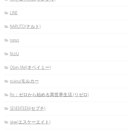
LINE
NARUTO(ナルト)
news
NiziU
Obey Me!(オベイミー)
puipuiモルカー
Re：ゼロから始める異世界生活 (リゼロ)
SEVENTEEN(セブチ)
sk∞(エスケーエイト)