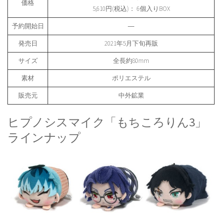
価格
5,610円(税込)： 6個入りBOX
予約開始日
―
発売日
2021年5月下旬再販
サイズ
全長約80mm
素材
ポリエステル
販売元
中外鉱業
ヒプノシスマイク「もちころりん3」
ラインナップ