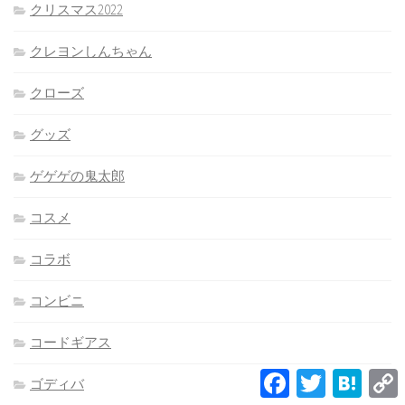
クリスマス2022
クレヨンしんちゃん
クローズ
グッズ
ゲゲゲの鬼太郎
コスメ
コラボ
コンビニ
コードギアス
Facebook
Twitter
Hatena
ゴディバ
L