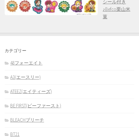
シール付き
♪Befco栗山米
菓
カテゴリー
48フォーエイト
A3(エースリー)
ATEEZ(エイティーズ)
BE:FIRST(ビーファースト)
BLEACHブリーチ
BT21