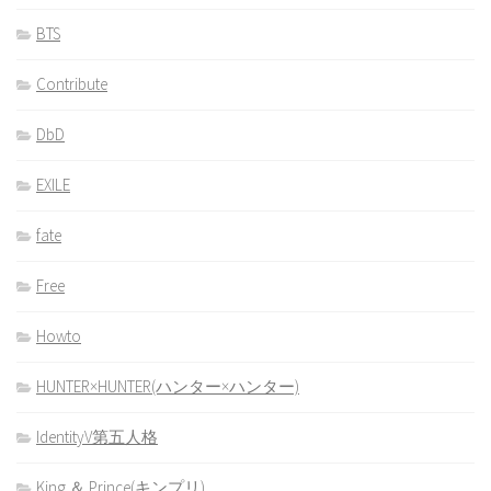
BTS
Contribute
DbD
EXILE
fate
Free
Howto
HUNTER×HUNTER(ハンター×ハンター)
IdentityV第五人格
King ＆ Prince(キンプリ)