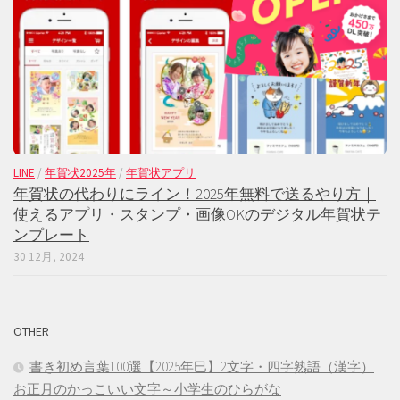
LINE
/
年賀状2025年
/
年賀状アプリ
年賀状の代わりにライン！2025年無料で送るやり方｜
使えるアプリ・スタンプ・画像OKのデジタル年賀状テ
ンプレート
30 12月, 2024
OTHER
書き初め言葉100選【2025年巳】2文字・四字熟語（漢字）
お正月のかっこいい文字～小学生のひらがな