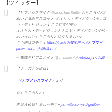
【ツイッター】
【ヒプノシスマイク -Division Rap Battle- もちころりん3
ぬいぐるみマスコット -オオサカ・ディビジョン&ナゴ
ヤ・ディビジョン-】ご予約受付中☆
オオサカ・ディビジョンとナゴヤ・ディビジョンがか
わいらしいもちころりんになりました♪
ご予約はコチラ！
https://t.co/GOz4WYDPmc
#ヒプマイ
pic.twitter.com/FS9HXL1fnV
— 株式会社アニメイト (@animateinfo)
February 17, 2020
【グッズ入荷情報】
『
#ヒプノシスマイク
』より
☆もちころりん3
本日入荷致しましたモラ⭐︎
pic.twitter.com/vaAgeaf5sv