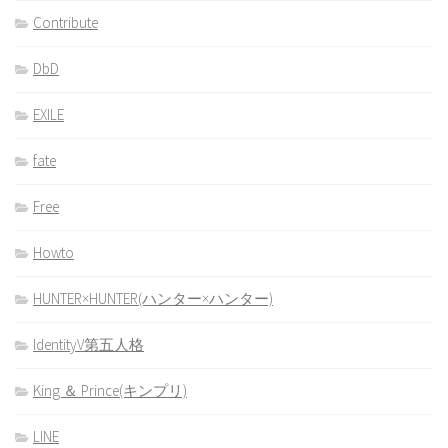
Contribute
DbD
EXILE
fate
Free
Howto
HUNTER×HUNTER(ハンター×ハンター)
IdentityV第五人格
King ＆ Prince(キンプリ)
LINE