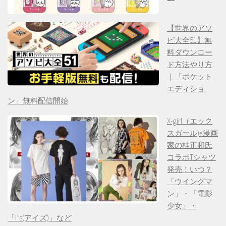
【世界のアソ
ビ大全51】無
料ダウンロー
ド方法やり方
｜「ポケット
エディショ
ン」無料配信開始
X-girl（エック
スガール)×漫画
家の桂正和氏
コラボTシャツ
発売！いつ？
「ウイングマ
ン」・「電影
少女」・
「I”s(アイズ)」など