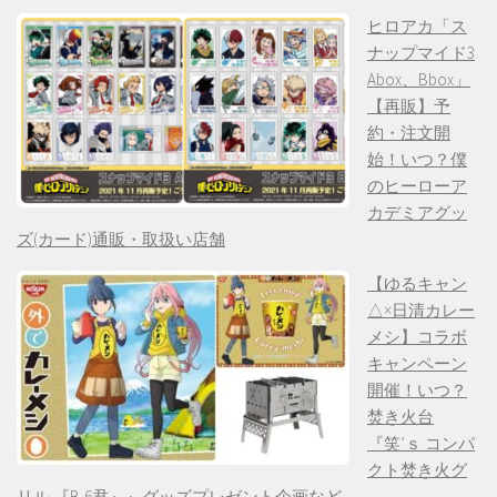
ヒロアカ「ス
ナップマイド3
Abox、Bbox」
【再販】予
約・注文開
始！いつ？僕
のヒーローア
カデミアグッ
ズ(カード)通販・取扱い店舗
【ゆるキャン
△×日清カレー
メシ】コラボ
キャンペーン
開催！いつ？
焚き火台
『笑’ｓ コンパ
クト焚き火グ
リル 『B-6君』』グッズプレゼント企画など