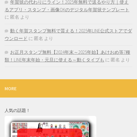
年賀状の代わりにライン！2025年無料で送るやり方｜使え
るアプリ・スタンプ・画像OKのデジタル年賀状テンプレート
に
匿名
より
動く年賀スタンプ無料で貰える！2025年LINE公式ストアでダ
ウンロード
に
匿名
より
お正月スタンプ無料【2024年末～2025年始】あけおめ等7種
類！LINE年末年始・元旦に使える～動くタイプも
に
匿名
より
MORE
人気の話題！