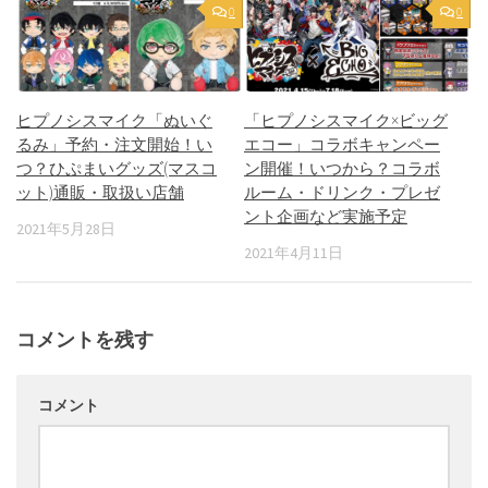
0
0
ヒプノシスマイク「ぬいぐ
「ヒプノシスマイク×ビッグ
るみ」予約・注文開始！い
エコー」コラボキャンペー
つ？ひぷまいグッズ(マスコ
ン開催！いつから？コラボ
ット)通販・取扱い店舗
ルーム・ドリンク・プレゼ
ント企画など実施予定
2021年5月28日
2021年4月11日
コメントを残す
コメント