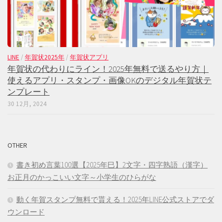
LINE
/
年賀状2025年
/
年賀状アプリ
年賀状の代わりにライン！2025年無料で送るやり方｜
使えるアプリ・スタンプ・画像OKのデジタル年賀状テ
ンプレート
30 12月, 2024
OTHER
書き初め言葉100選【2025年巳】2文字・四字熟語（漢字）
お正月のかっこいい文字～小学生のひらがな
動く年賀スタンプ無料で貰える！2025年LINE公式ストアでダ
ウンロード