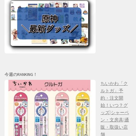
今週のRANKING！
ちいかわ「ク
ルトガ」予
約・注文開
始！いつ？グ
ッズ(シャーペ
ン・文房具)通
販・取扱い店
舗