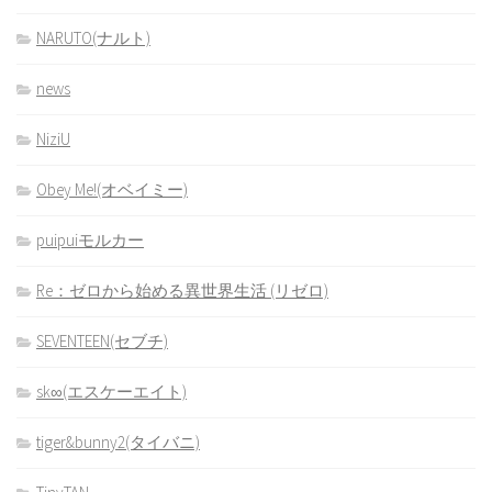
NARUTO(ナルト)
news
NiziU
Obey Me!(オベイミー)
puipuiモルカー
Re：ゼロから始める異世界生活 (リゼロ)
SEVENTEEN(セブチ)
sk∞(エスケーエイト)
tiger&bunny2(タイバニ)