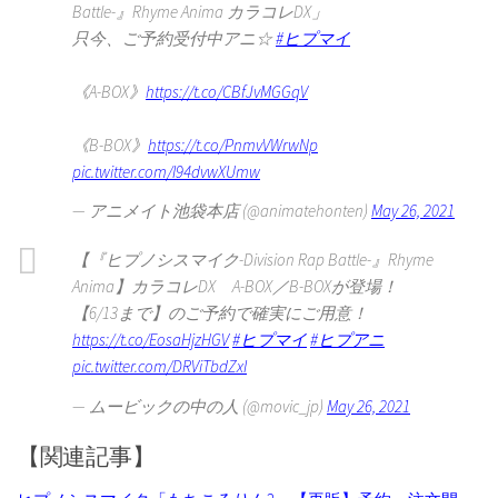
Battle-』Rhyme Anima カラコレDX」
只今、ご予約受付中アニ☆
#ヒプマイ
《A-BOX》
https://t.co/CBfJvMGGqV
《B-BOX》
https://t.co/PnmvVWrwNp
pic.twitter.com/I94dvwXUmw
— アニメイト池袋本店 (@animatehonten)
May 26, 2021
【『ヒプノシスマイク-Division Rap Battle-』Rhyme
Anima】カラコレDX A-BOX／B-BOXが登場！
【6/13まで】のご予約で確実にご用意！
https://t.co/EosaHjzHGV
#ヒプマイ
#ヒプアニ
pic.twitter.com/DRViTbdZxI
— ムービックの中の人 (@movic_jp)
May 26, 2021
【関連記事】