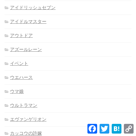
アイドリッシュセブン
アイドルマスター
アウトドア
アズールレーン
イベント
ウエハース
ウマ娘
ウルトラマン
エヴァンゲリオン
Facebook
Twitter
Hatena
L
カッコウの許嫁