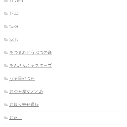
TinyTAN
TRUZ
twice
wdzy
あつまれどうぶつの森
あんさんぶるスターズ
うる星やつら
おジャ魔女どれみ
お取り寄せ通販
お正月