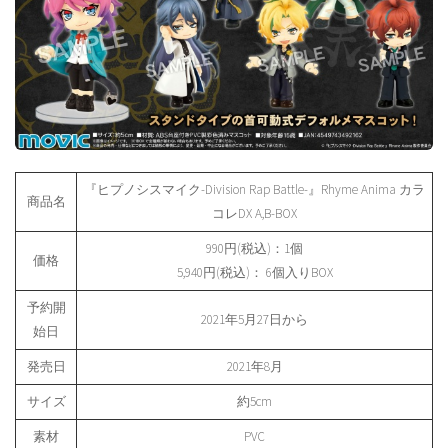
『ヒプノシスマイク-Division Rap Battle-』Rhyme Anima カラ
商品名
コレDX A,B-BOX
990円(税込)：1個
価格
5,940円(税込)： 6個入りBOX
予約開
2021年5月27日から
始日
発売日
2021年8月
サイズ
約5cm
素材
PVC