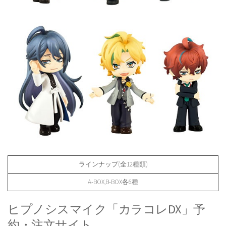
ラインナップ(全12種類)
A-BOX,B-BOX各6種
ヒプノシスマイク「カラコレDX」予
約・注文サイト