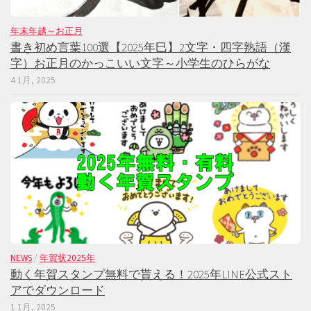
年末年越～お正月
書き初め言葉100選【2025年巳】2文字・四字熟語（漢
字）お正月のかっこいい文字～小学生のひらがな
4 1月, 2025
NEWS
/
年賀状2025年
動く年賀スタンプ無料で貰える！2025年LINE公式スト
アでダウンロード
1 1月, 2025