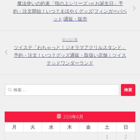
魔法使いの約束「指の上シリーズ ver.お誕生日」予
約・注文開始！いつ？まほやくグッズ(フィンガーパペ
ット)通販・販売
前の記事
ツイステ「わちゃっと！ジオラマアクリルスタンド」
予約・注文！いつ？グッズ通販・取扱い店舗｜ツイス
テッドワンダーランド
検
索:
2026年8月
月
火
水
木
金
土
日
1
2