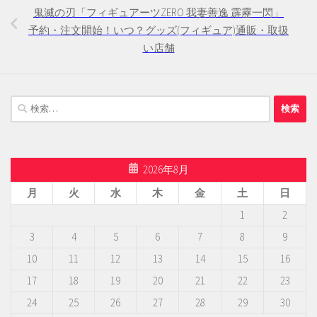
鬼滅の刃「フィギュアーツZERO 我妻善逸 霹靂一閃」
予約・注文開始！いつ？グッズ(フィギュア)通販・取扱
い店舗
検
索:
2026年8月
月
火
水
木
金
土
日
1
2
3
4
5
6
7
8
9
10
11
12
13
14
15
16
17
18
19
20
21
22
23
24
25
26
27
28
29
30