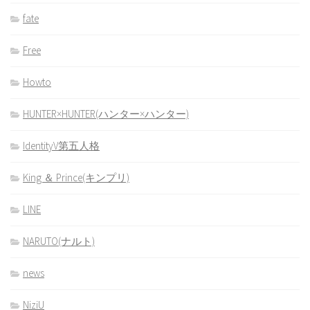
fate
Free
Howto
HUNTER×HUNTER(ハンター×ハンター)
IdentityV第五人格
King ＆ Prince(キンプリ)
LINE
NARUTO(ナルト)
news
NiziU