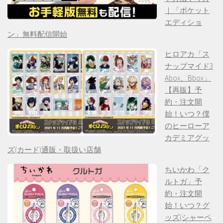
｜「ポケット
エディショ
ン」無料配信開始
ヒロアカ「ス
ナップマイド3
Abox、Bbox」
【再販】予
約・注文開
始！いつ？僕
のヒーローア
カデミアグッ
ズ(カード)通販・取扱い店舗
ちいかわ「ク
ルトガ」予
約・注文開
始！いつ？グ
ッズ(シャーペ