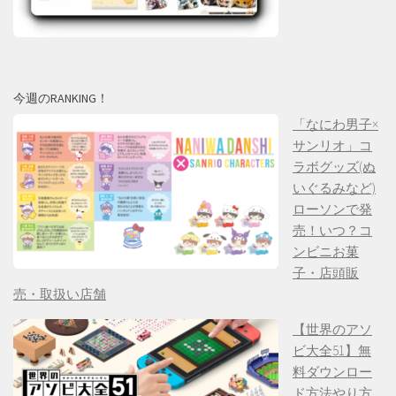
今週のRANKING！
「なにわ男子×
サンリオ」コ
ラボグッズ(ぬ
いぐるみなど)
ローソンで発
売！いつ？コ
ンビニお菓
子・店頭販
売・取扱い店舗
【世界のアソ
ビ大全51】無
料ダウンロー
ド方法やり方