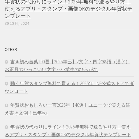
年賀状の代わりにライン！2025年無料で送るやり方｜
使えるアプリ・スタンプ・画像OKのデジタル年賀状テ
ンプレート
30 12月, 2024
OTHER
書き初め言葉100選【2025年巳】2文字・四字熟語（漢字）
お正月のかっこいい文字～小学生のひらがな
動く年賀スタンプ無料で貰える！2025年LINE公式ストアでダ
ウンロード
年賀状おもしろい一言2025年【40選】ユニークで笑える添
え書き文例！巳年Ver
年賀状の代わりにライン！2025年無料で送るやり方｜使え
るアプリ・スタンプ・画像OKのデジタル年賀状テンプレート