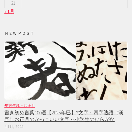
31
« 1月
ＮＥＷ ＰＯＳＴ
年末年越～お正月
書き初め言葉100選【2025年巳】2文字・四字熟語（漢
字）お正月のかっこいい文字～小学生のひらがな
4 1月, 2025