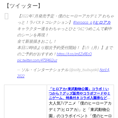
【ツイッター】
【2022年7月発売予定・僕のヒーローアカデミア わちゃ
っと！ラバストコレクション】
#heroaca_a
#ヒロアカ
キャラクター達をわちゃっとひとつにつめこんで劇中
のシーンを再現！
全て新規描きおこし！
本日12時頃より順次予約受付開始！【5/9（月）】まで
のご予約がおすすめ！
https://t.co/znEZxfIEcO
pic.twitter.com/4TSf46i2uz
— ソル・インターナショナル (@solty_tsubuyaki)
April 4,
2022
「ヒロアカ×東武動物公園」コラボ！い
つから？グッズ販売やコラボフードやミ
ニゲーム、特典付きコラボ入園券など販
売予定
大人気TVアニメ「僕のヒーローアカ
デミア(ヒロアカ)」と「東武動物公
園」のコラボイベント「僕のヒーロ