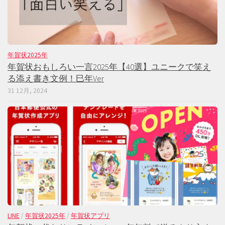
年賀状2025年
年賀状おもしろい一言2025年【40選】ユニークで笑え
る添え書き文例！巳年Ver
31 12月, 2024
LINE
/
年賀状2025年
/
年賀状アプリ