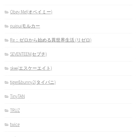
Obey Me!(オベイミー)
puipuiモルカー
Re：ゼロから始める異世界生活 (リゼロ)
SEVENTEEN(セブチ)
sk∞(エスケーエイト)
tiger&bunny2(タイバニ)
TinyTAN
TRUZ
twice