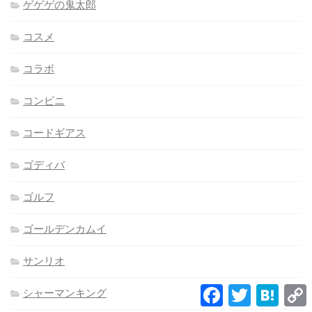
ゲゲゲの鬼太郎
コスメ
コラボ
コンビニ
コードギアス
ゴディバ
ゴルフ
ゴールデンカムイ
サンリオ
Facebook
Twitter
Hatena
シャーマンキング
L