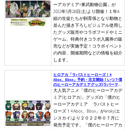
ーアカデミア×東武動物公園」が
2022年5月28日(土)より開催！１年A
組の生徒たちが飼育係となり動物と
並んだ描き下ろしビジュアル使用し
たグッズ販売やコラボフードやミニ
ゲーム、特典付きコラボ入園券の販
売などが実施予定！コラボイベント
の内容、開催期間などの情報を紹介
します。
ヒロアカ「ラバストヒーローズ！4
Abox、Bbox」予約・注文開始！いつ？僕
のヒーローアカデミアグッズ(ラバーマス
コット)通販・取扱い店舗
大人気アニメ「僕のヒーローアカデ
ミア(ヒロアカ)」グッズの「僕のヒ
ーローアカデミア ラバストヒー
ローズ！4 Abox、Bbox」がensky(エ
ンスカイ)より２０２２年０７月に
発売予定です。「僕のヒーローアカ