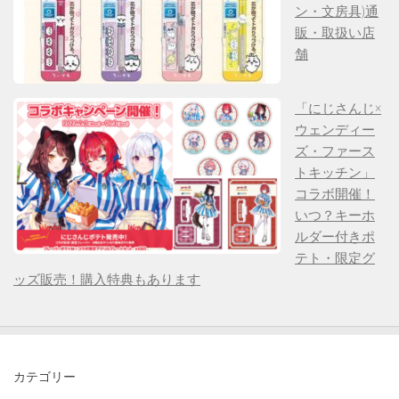
ン・文房具)通
販・取扱い店
舗
「にじさんじ×
ウェンディー
ズ・ファース
トキッチン」
コラボ開催！
いつ？キーホ
ルダー付きポ
テト・限定グ
ッズ販売！購入特典もあります
カテゴリー