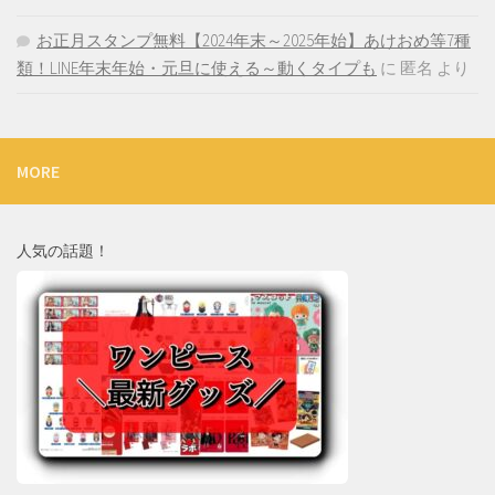
お正月スタンプ無料【2024年末～2025年始】あけおめ等7種
類！LINE年末年始・元旦に使える～動くタイプも
に
匿名
より
MORE
人気の話題！