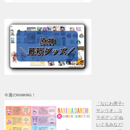
今週のRANKING！
「なにわ男子×
サンリオ」コ
ラボグッズ(ぬ
いぐるみなど)