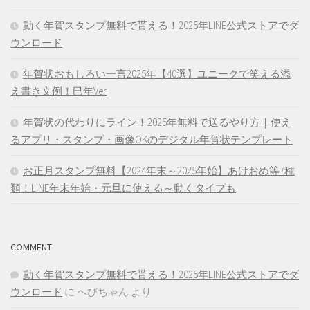
動く年賀スタンプ無料で貰える！2025年LINE公式ストアでダ
ウンロード
年賀状おもしろい一言2025年【40選】ユニークで笑える添
え書き文例！巳年Ver
年賀状の代わりにライン！2025年無料で送るやり方｜使え
るアプリ・スタンプ・画像OKのデジタル年賀状テンプレート
お正月スタンプ無料【2024年末～2025年始】あけおめ等7種
類！LINE年末年始・元旦に使える～動くタイプも
COMMENT
動く年賀スタンプ無料で貰える！2025年LINE公式ストアでダ
ウンロード
に
へびちゃん
より