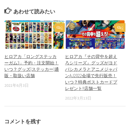
あわせて読みたい
0
0
ヒロアカ「ロングステッカ
ヒロアカ『その背中を超え
ーガム3」予約・注文開始！
ろシリーズ』グッズがヨド
いつ？グッズ(ステッカー)通
バシカメラとアニメジャパ
販・取扱い店舗
ンAJ2022会場で先行販売！
いつ？特典ポストカードプ
2021年6月3日
レゼント!!店舗一覧
2022年3月13日
コメントを残す