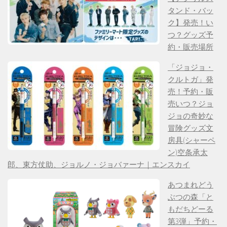
タンド・バッ
ク】発売！い
つ？グッズ予
約・販売場所
「ジョジョ・
クルトガ」発
売！予約・販
売いつ？ジョ
ジョの奇妙な
冒険グッズ文
房具(シャーペ
ン)空条承太
郎、東方仗助、ジョルノ・ジョバァーナ｜エンスカイ
あつまれどう
ぶつの森「と
もだちどーる
第3弾」予約・