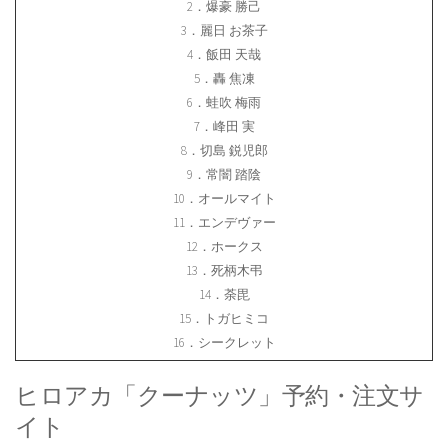
2．爆豪 勝己
3．麗日 お茶子
4．飯田 天哉
5．轟 焦凍
6．蛙吹 梅雨
7．峰田 実
8．切島 鋭児郎
9．常闇 踏陰
10．オールマイト
11．エンデヴァー
12．ホークス
13．死柄木弔
14．荼毘
15．トガヒミコ
16．シークレット
ヒロアカ「クーナッツ」予約・注文サ
イト