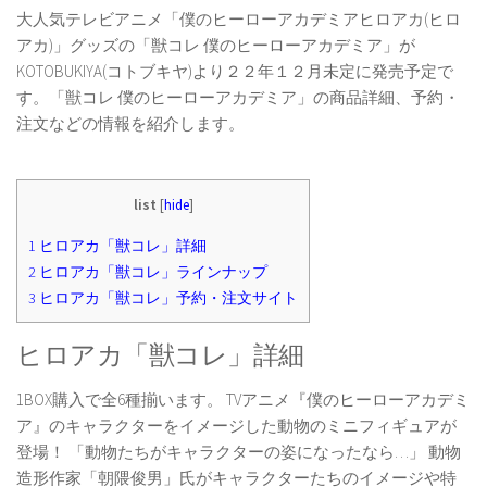
大人気テレビアニメ「僕のヒーローアカデミアヒロアカ(ヒロ
アカ)」グッズの「獣コレ 僕のヒーローアカデミア」が
KOTOBUKIYA(コトブキヤ)より２２年１２月未定に発売予定で
す。「獣コレ 僕のヒーローアカデミア」の商品詳細、予約・
注文などの情報を紹介します。
list
[
hide
]
1
ヒロアカ「獣コレ」詳細
2
ヒロアカ「獣コレ」ラインナップ
3
ヒロアカ「獣コレ」予約・注文サイト
ヒロアカ「獣コレ」詳細
1BOX購入で全6種揃います。 TVアニメ『僕のヒーローアカデミ
ア』のキャラクターをイメージした動物のミニフィギュアが
登場！ 「動物たちがキャラクターの姿になったなら…」 動物
造形作家「朝隈俊男」氏がキャラクターたちのイメージや特