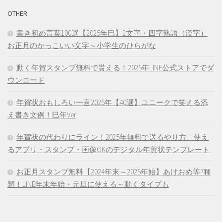
OTHER
書き初め言葉100選【2025年巳】2文字・四字熟語（漢字）
お正月のかっこいい文字～小学生のひらがな
動く年賀スタンプ無料で貰える！2025年LINE公式ストアでダ
ウンロード
年賀状おもしろい一言2025年【40選】ユニークで笑える添
え書き文例！巳年Ver
年賀状の代わりにライン！2025年無料で送るやり方｜使え
るアプリ・スタンプ・画像OKのデジタル年賀状テンプレート
お正月スタンプ無料【2024年末～2025年始】あけおめ等7種
類！LINE年末年始・元旦に使える～動くタイプも