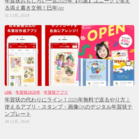
年賀状おもしろい一言2025年【40選】ユニークで笑え
る添え書き文例！巳年Ver
31 12月, 2024
LINE
/
年賀状2025年
/
年賀状アプリ
年賀状の代わりにライン！2025年無料で送るやり方｜
使えるアプリ・スタンプ・画像OKのデジタル年賀状テ
ンプレート
30 12月, 2024