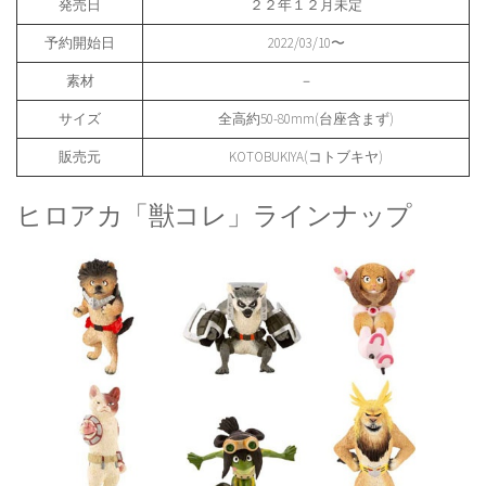
発売日
２２年１２月未定
予約開始日
2022/03/10〜
素材
－
サイズ
全高約50-80mm(台座含まず)
販売元
KOTOBUKIYA(コトブキヤ)
ヒロアカ「獣コレ」ラインナップ