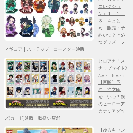
コレクショ
ン」１，２，
３，４まと
め！販売・予
約いつ？きめ
つグッズ｜フ
ィギュア｜ストラップ｜コースター通販
ヒロアカ「ス
ナップマイド3
Abox、Bbox」
【再販】予
約・注文開
始！いつ？僕
のヒーローア
カデミアグッ
ズ(カード)通販・取扱い店舗
【ゆるキャン