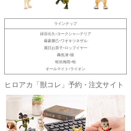
ラインナップ
緑谷出久×ヨークシャ―テリア
爆豪勝己×ワオキツネザル
麗日お茶子×ロップイヤー
轟焦凍×猫
蛙吹梅雨×蛙
オールマイト×ライオン
ヒロアカ「獣コレ」予約・注文サイト