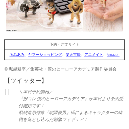
予約・注文サイト
あみあみ
、
ヤフーショッピング
、
楽天市場
、
アニメイト
、
Amazon
© 堀越耕平／集英社・僕のヒーローアカデミア製作委員会
【ツイッター】
＼本日予約開始／
『獣コレ 僕のヒーローアカデミア』が本日より予約受
付開始です！
動物造形作家『朝隈俊男』氏によるキャラクターの特
徴を落とし込んだ動物フィギュア！