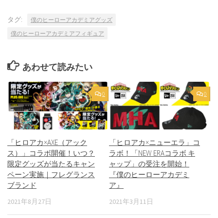
タグ:
僕のヒーローアカデミアグッズ
僕のヒーローアカデミアフィギュア
あわせて読みたい
0
0
「ヒロアカ×AXE（アック
「ヒロアカ×ニューエラ」コ
ス）」コラボ開催！いつ？
ラボ！「NEW ERAコラボ キ
限定グッズが当たるキャン
ャップ」の受注を開始！
ペーン実施｜フレグランス
『僕のヒーローアカデミ
ブランド
ア』
2021年8月27日
2021年3月11日