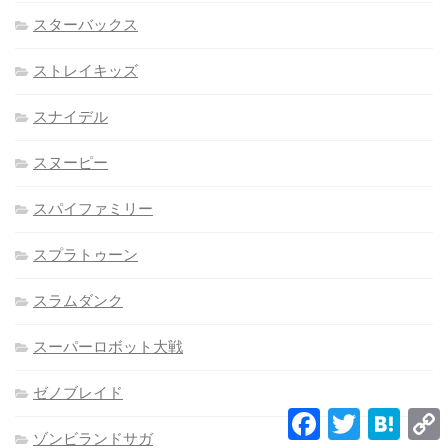
スターバックス
ストレイキッズ
スナイデル
スヌーピー
スパイファミリー
スプラトゥーン
スラムダンク
スーパーロボット大戦
ゼノブレイド
Facebook
Twitter
Hatena
L
ゾンビランドサガ