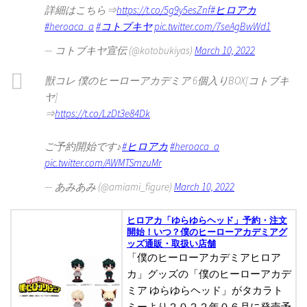
詳細はこちら⇒
https://t.co/5g9y5esZnf
#ヒロアカ
#heroaca_a
#コトブキヤ
pic.twitter.com/7seAgBwWd1
— コトブキヤ宣伝 (@kotobukiyas)
March 10, 2022
獣コレ 僕のヒーローアカデミア 6個入りBOX[コトブキ
ヤ]
⇒
https://t.co/LzDt3e84Dk
ご予約開始です♪
#ヒロアカ
#heroaca_a
pic.twitter.com/AWMTSmzuMr
— あみあみ (@amiami_figure)
March 10, 2022
ヒロアカ「ゆらゆらヘッド」予約・注文
開始！いつ？僕のヒーローアカデミアグ
ッズ通販・取扱い店舗
「僕のヒーローアカデミアヒロア
カ」グッズの「僕のヒーローアカデ
ミア ゆらゆらヘッド」がタカラト
ミーより２０２２年０６月に発売予