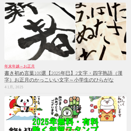
年末年越～お正月
書き初め言葉100選【2025年巳】2文字・四字熟語（漢
字）お正月のかっこいい文字～小学生のひらがな
4 1月, 2025