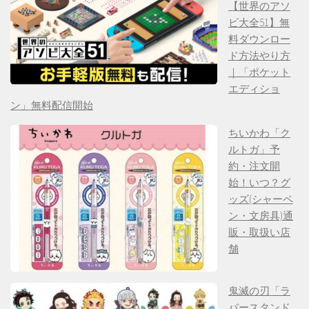
【世界のアソ
ビ大全51】無
料ダウンロー
ド方法やり方
｜「ポケット
エディショ
ン」無料配信開始
ちいかわ「ク
ルトガ」予
約・注文開
始！いつ？グ
ッズ(シャーペ
ン・文房具)通
販・取扱い店
舗
鬼滅の刃「ラ
バースタンド