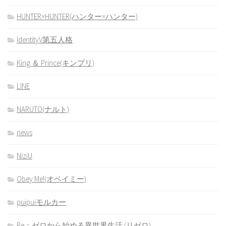
HUNTER×HUNTER(ハンター×ハンター)
IdentityV第五人格
King ＆ Prince(キンプリ)
LINE
NARUTO(ナルト)
news
NiziU
Obey Me!(オベイミー)
puipuiモルカー
Re：ゼロから始める異世界生活 (リゼロ)