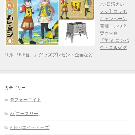
△×日清カレー
メシ】コラボ
キャンペーン
開催！いつ？
焚き火台
『笑’ｓ コンパ
クト焚き火グ
リル 『B-6君』』グッズプレゼント企画など
カテゴリー
48フォーエイト
A3(エースリー)
ATEEZ(エイティーズ)