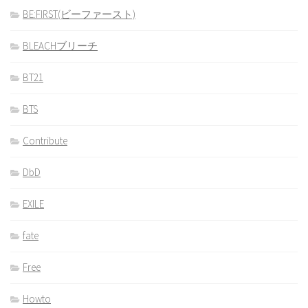
BE:FIRST(ビーファースト)
BLEACHブリーチ
BT21
BTS
Contribute
DbD
EXILE
fate
Free
Howto