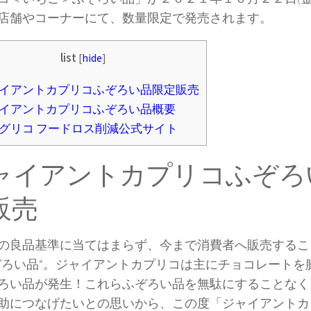
店舗やコーナーにて、数量限定で発売されます。
list
[
hide
]
イアントカプリコふぞろい品限定販売
イアントカプリコふぞろい品概要
グリコ フードロス削減公式サイト
ャイアントカプリコふぞろ
販売
良品基準に当てはまらず、今まで消費者へ販売するこ
ぞろい品“。ジャイアントカプリコは主にチョコレートを
ろい品が発生！これらふぞろい品を無駄にすることなく
助につなげたいとの思いから、この度「ジャイアントカ