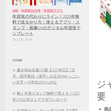
LINE
/
年賀状2025年
/
年賀状アプリ
年賀状の代わりにライン！2025年無
料で送るやり方｜使えるアプリ・ス
タンプ・画像OKのデジタル年賀状テ
ンプレート
30 12月, 2024
OTHER
書き初め言葉100選【2025年巳】2文
字・四字熟語（漢字）お正月のかっこい
ジ
い文字～小学生のひらがな
要
動く年賀スタンプ無料で貰える！2025
年LINE公式ストアでダウンロード
商
年賀状おもしろい一言2025年【40選】