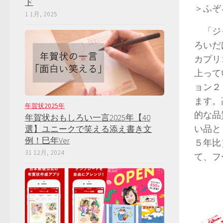
ド
＞ふぞ
1 1月, 2025
「ジャ
ろいだ
カプリ
上って
ョン２
ます。
年賀状2025年
的な品
年賀状おもしろい一言2025年【40
い品と
選】ユニークで笑える添え書き文
例！巳年Ver
５年比
31 12月, 2024
て、フ