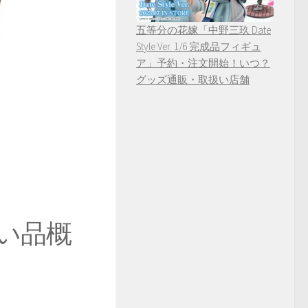
五等分の花嫁「中野三玖 Date
Style Ver. 1/6 完成品フィギュ
ア」予約・注文開始！いつ？
グッズ通販・取扱い店舗
い品概