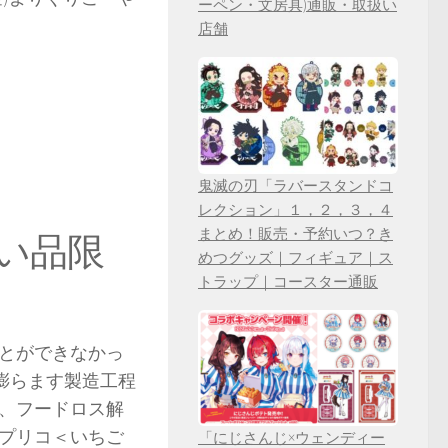
ーペン・文房具)通販・取扱い
店舗
鬼滅の刃「ラバースタンドコ
レクション」１，２，３，４
まとめ！販売・予約いつ？き
い品限
めつグッズ｜フィギュア｜ス
トラップ｜コースター通販
とができなかっ
膨らます製造工程
、フードロス解
プリコ＜いちご
「にじさんじ×ウェンディー