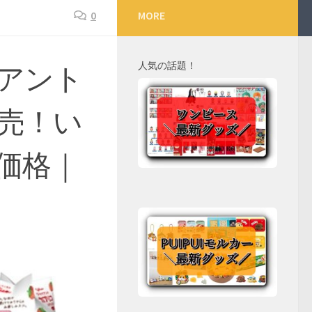
0
MORE
人気の話題！
アント
売！い
価格｜