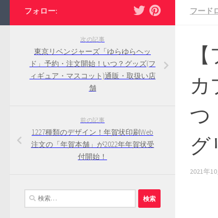
フォロー:
フード
次の記事
【
東京リベンジャーズ「ゆらゆらヘッ
ド」予約・注文開始！いつ？グッズ(フ
ィギュア・マスコット)通販・取扱い店
カ
舗
つ
前の記事
1227種類のデザイン！年賀状印刷Web
グ
注文の「年賀本舗」が2022年年賀状受
付開始！
2021年1
検
索: