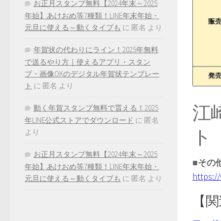
お正月スタンプ無料【2024年末～2025
年始】あけおめ等7種類！LINE年末年始・
元旦に使える～動くタイプも
に
匿名
より
年賀状の代わりにライン！2025年無料
で送るやり方｜使えるアプリ・スタン
プ・画像OKのデジタル年賀状テンプレー
ト
に
匿名
より
江
動く年賀スタンプ無料で貰える！2025
年LINE公式ストアでダウンロード
に
匿名
ト
より
お正月スタンプ無料【2024年末～2025
■その
年始】あけおめ等7種類！LINE年末年始・
https:/
元旦に使える～動くタイプも
に
匿名
より
【関