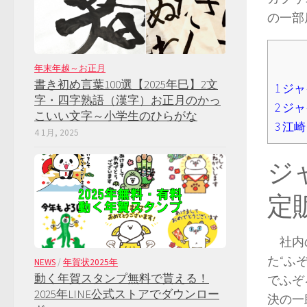
の一部
年末年越～お正月
書き初め言葉100選【2025年巳】2文
1
ジャ
字・四字熟語（漢字）お正月のかっ
2
ジャ
こいい文字～小学生のひらがな
3
江崎
4 1月, 2025
ジ
定
社内の
た“ふ
NEWS
/
年賀状2025年
動く年賀スタンプ無料で貰える！
でふぞ
2025年LINE公式ストアでダウンロー
決の一