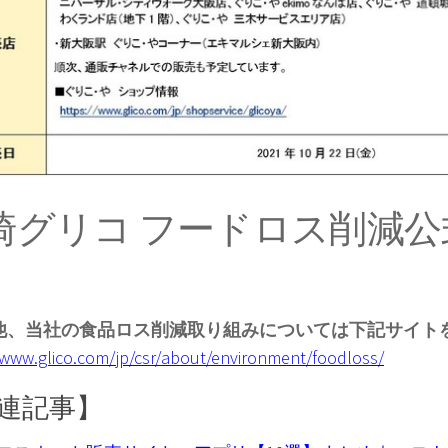
崎グリコ フードロス削減公
他、当社の食品ロス削減取り組みについては下記サイト
/www.glico.com/jp/csr/about/environment/foodloss/
連記事】