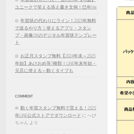
ユニークで笑える添え書き文例！巳年Ver
年賀状の代わりにライン！2025年無料
で送るやり方｜使えるアプリ・スタン
プ・画像OKのデジタル年賀状テンプレー
ト
お正月スタンプ無料【2024年末～2025
年始】あけおめ等7種類！LINE年末年始・
元旦に使える～動くタイプも
COMMENT
動く年賀スタンプ無料で貰える！2025
年LINE公式ストアでダウンロード
に
へび
ちゃん
より