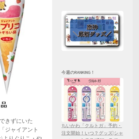
今週のRANKING！
できずにいた
ちいかわ「クルトガ」予約・
「ジャイアント
注文開始！いつ？グッズ(シャ
)よりぐりこ・や