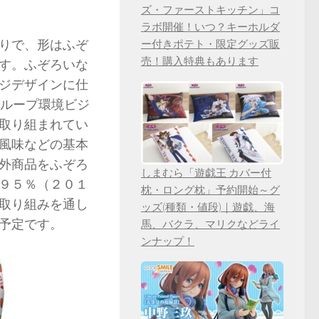
ズ・ファーストキッチン」コ
ラボ開催！いつ？キーホルダ
りで、形はふぞ
ー付きポテト・限定グッズ販
売！購入特典もあります
す。ふぞろいな
ジデザインに仕
oグループ環境ビジ
取り組まれてい
風味などの基本
外商品をふぞろ
しまむら「遊戯王 カバー付
９５％（２０１
枕・ロング枕」予約開始～グ
取り組みを通し
ッズ(種類・値段)｜遊戯、海
予定です。
馬、バクラ、マリクなどライ
ンナップ！