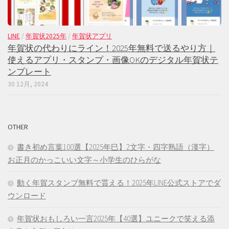
LINE
/
年賀状2025年
/
年賀状アプリ
年賀状の代わりにライン！2025年無料で送るやり方｜
使えるアプリ・スタンプ・画像OKのデジタル年賀状テ
ンプレート
30 12月, 2024
OTHER
書き初め言葉100選【2025年巳】2文字・四字熟語（漢字）
お正月のかっこいい文字～小学生のひらがな
動く年賀スタンプ無料で貰える！2025年LINE公式ストアでダ
ウンロード
年賀状おもしろい一言2025年【40選】ユニークで笑える添