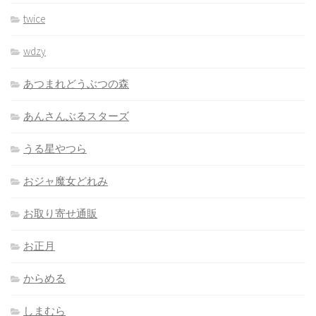
twice
wdzy
あつまれどうぶつの森
あんさんぶるスターズ
うる星やつら
おジャ魔女どれみ
お取り寄せ通販
お正月
からめる
しまむら