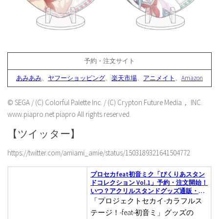
予約・注文サイト
あみあみ
、
ヤフーショッピング
、
楽天市場
、
アニメイト
、
Amazon
© SEGA / (C) Colorful Palette Inc. / (C) Crypton Future Media， INC.
www.piapro.net piapro All rights reserved.
【ツイッター】
https://twitter.com/amiami_amie/status/1503189321641504772
プロセカfeat初音ミク「ぴくりあスタン
ドコレクション Vol.1」予約・注文開始！
いつ？アクリルスタンドグッズ通販・取
扱い店舗
「プロジェクトセカイ-カラフルス
テージ！-feat-初音ミ」グッズの