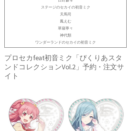
日野森雫
ステージのセカイの初音ミク
天馬司
鳳えむ
草薙寧々
神代類
ワンダーランドのセカイの初音ミク
プロセカfeat初音ミク「ぴくりあスタ
ンドコレクションVol.2」予約・注文サ
イト