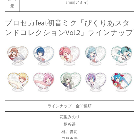
amie(アミィ)
元
プロセカfeat初音ミク「ぴくりあスタ
ンドコレクションVol.2」ラインナップ
ラインナップ 全10種類
花里みのり
桐谷遥
桃井愛莉