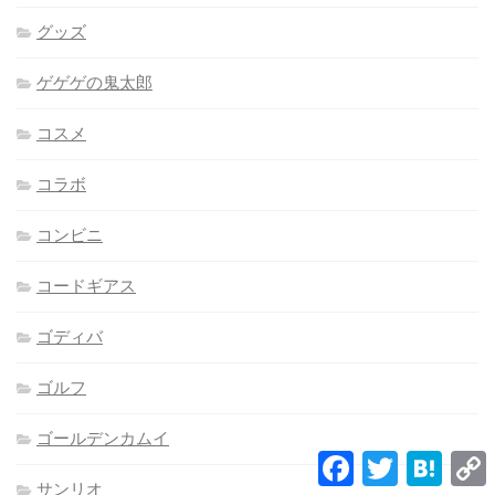
グッズ
ゲゲゲの鬼太郎
コスメ
コラボ
コンビニ
コードギアス
ゴディバ
ゴルフ
ゴールデンカムイ
Facebook
Twitter
Hatena
L
サンリオ