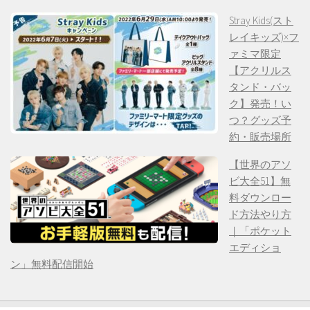
Stray Kids(スト
レイキッズ)×フ
ァミマ限定
【アクリルス
タンド・バッ
ク】発売！い
つ？グッズ予
約・販売場所
【世界のアソ
ビ大全51】無
料ダウンロー
ド方法やり方
｜「ポケット
エディショ
ン」無料配信開始