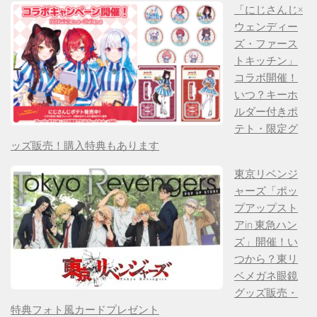
「にじさんじ×
ウェンディー
ズ・ファース
トキッチン」
コラボ開催！
いつ？キーホ
ルダー付きポ
テト・限定グ
ッズ販売！購入特典もあります
東京リベンジ
ャーズ「ポッ
プアップスト
アin 東急ハン
ズ」開催！い
つから？東リ
ベメガネ眼鏡
グッズ販売・
特典フォト風カードプレゼント