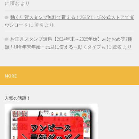
に
匿名
より
動く年賀スタンプ無料で貰える！2025年LINE公式ストアでダ
ウンロード
に
匿名
より
お正月スタンプ無料【2024年末～2025年始】あけおめ等7種
類！LINE年末年始・元旦に使える～動くタイプも
に
匿名
より
MORE
人気の話題！