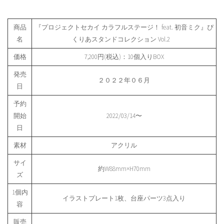
商品
『プロジェクトセカイ カラフルステージ！ feat. 初音ミク』ぴ
名
くりあスタンドコレクション Vol.2
価格
7,200円(税込)：10個入りBOX
発売
２０２２年０６月
日
予約
開始
2022/03/14〜
日
素材
アクリル
サイ
約W88mm×H70mm
ズ
1個内
イラストプレート1枚、台座パーツ3点入り
容
販売