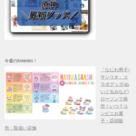
今週のRANKING！
「なにわ男子×
サンリオ」コ
ラボグッズ(ぬ
いぐるみなど)
ローソンで発
売！いつ？コ
ンビニお菓
子・店頭販
売・取扱い店舗