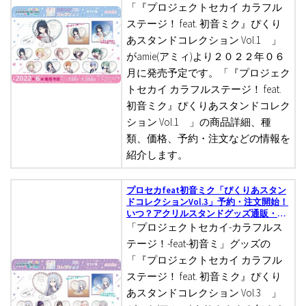
「『プロジェクトセカイ カラフル
ステージ！ feat. 初音ミク』ぴくり
あスタンドコレクション Vol.1 」
がamie(アミィ)より２０２２年０６
月に発売予定です。「『プロジェク
トセカイ カラフルステージ！ feat.
初音ミク』ぴくりあスタンドコレク
ション Vol.1 」の商品詳細、種
類、価格、予約・注文などの情報を
紹介します。
プロセカfeat初音ミク「ぴくりあスタン
ドコレクションVol.3」予約・注文開始！
いつ？アクリルスタンドグッズ通販・取
扱い店舗
「プロジェクトセカイ-カラフルス
テージ！-feat-初音ミ」グッズの
「『プロジェクトセカイ カラフル
ステージ！ feat. 初音ミク』ぴくり
あスタンドコレクション Vol.3 」