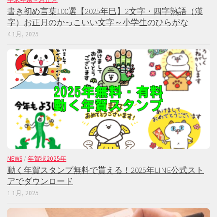
書き初め言葉100選【2025年巳】2文字・四字熟語（漢
字）お正月のかっこいい文字～小学生のひらがな
4 1月, 2025
NEWS
/
年賀状2025年
動く年賀スタンプ無料で貰える！2025年LINE公式スト
アでダウンロード
1 1月, 2025