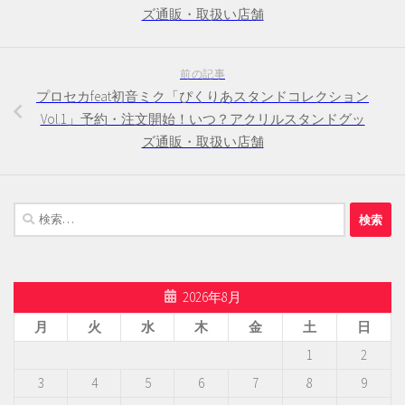
ズ通販・取扱い店舗
前の記事
プロセカfeat初音ミク「ぴくりあスタンドコレクション
Vol.1」予約・注文開始！いつ？アクリルスタンドグッ
ズ通販・取扱い店舗
検
索:
2026年8月
月
火
水
木
金
土
日
1
2
3
4
5
6
7
8
9