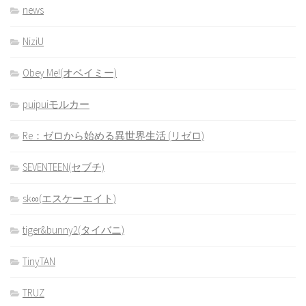
news
NiziU
Obey Me!(オベイミー)
puipuiモルカー
Re：ゼロから始める異世界生活 (リゼロ)
SEVENTEEN(セブチ)
sk∞(エスケーエイト)
tiger&bunny2(タイバニ)
TinyTAN
TRUZ