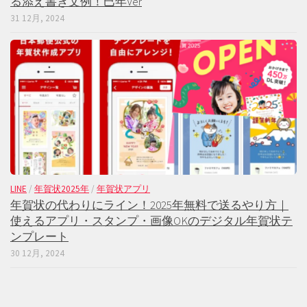
る添え書き文例！巳年Ver
31 12月, 2024
LINE
/
年賀状2025年
/
年賀状アプリ
年賀状の代わりにライン！2025年無料で送るやり方｜
使えるアプリ・スタンプ・画像OKのデジタル年賀状テ
ンプレート
30 12月, 2024