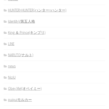
HUNTER×HUNTER(ハンター×ハンター)
IdentityV第五人格
King ＆ Prince(キンプリ)
LINE
NARUTO(ナルト)
news
NiziU
Obey Me!(オベイミー)
puipuiモルカー