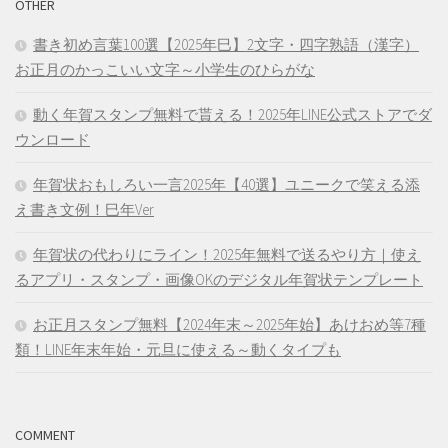
OTHER
書き初め言葉100選【2025年巳】2文字・四字熟語（漢字）
お正月のかっこいい文字～小学生のひらがな
動く年賀スタンプ無料で貰える！2025年LINE公式ストアでダ
ウンロード
年賀状おもしろい一言2025年【40選】ユニークで笑える添
え書き文例！巳年Ver
年賀状の代わりにライン！2025年無料で送るやり方｜使え
るアプリ・スタンプ・画像OKのデジタル年賀状テンプレート
お正月スタンプ無料【2024年末～2025年始】あけおめ等7種
類！LINE年末年始・元旦に使える～動くタイプも
COMMENT