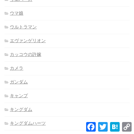
ウマ娘
ウルトラマン
エヴァンゲリオン
カッコウの許嫁
カメラ
ガンダム
キャンプ
キングダム
キングダムハーツ
Facebook
Twitter
Hatena
L