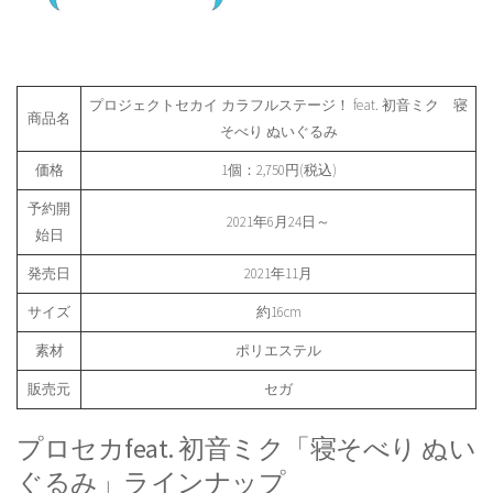
プロジェクトセカイ カラフルステージ！ feat. 初音ミク 寝
商品名
そべり ぬいぐるみ
価格
1個：2,750円(税込)
予約開
2021年6月24日～
始日
発売日
2021年11月
サイズ
約16cm
素材
ポリエステル
販売元
セガ
プロセカfeat. 初音ミク「寝そべり ぬい
ぐるみ」ラインナップ