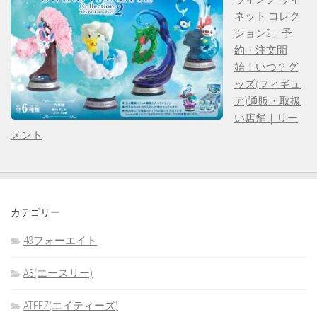
ネット コレク
ション2」予
約・注文開
始！いつ？グ
ッズ(フィギュ
ア)通販・取扱
い店舗｜リー
メント
カテゴリー
48フォーエイト
A3(エースリー)
ATEEZ(エイティーズ)