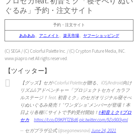
プロセカfeat. 初音ミク「寝そべり ぬい
ぐるみ」予約・注文サイト
予約・注文サイト
あみあみ
、
アニメイト
、
楽天市場
、
ヤフーショッピング
(C) SEGA / (C) Colorful Palette Inc. / (C) Crypton Future Media, INC.
www.piapro.net All rigfts reserved.
【ツイッター】
【グッズ】セガ×Colorful Paletteが贈る、iOS/Android向け
リズム&アドベンチャー「プロジェクトセカイ カラフ
ルステージ！ feat. 初音ミク」のセガオリジナル寝そべ
りぬいぐるみ発売！ “ワンダショ”メンバーが登場！本
日より各種ECサイトで予約受付開始！
#初音ミク
#プロ
セカ
https://t.co/D9KPfTZBd6
pic.twitter.com/9Zo90I3ymI
— セガプラザ公式 (@seganewsnavi)
June 24, 2021