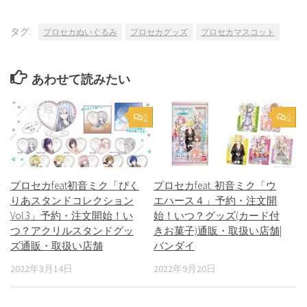
タグ:
プロセカぬいぐるみ
プロセカグッズ
プロセカマスコット
あわせて読みたい
0
0
プロセカfeat初音ミク「ぴく
プロセカfeat. 初音ミク「ウ
りあスタンドコレクション
エハース４」予約・注文開
Vol.3」予約・注文開始！い
始！いつ？グッズ(カード付
つ？アクリルスタンドグッ
きお菓子)通販・取扱い店舗|
ズ通販・取扱い店舗
バンダイ
2022年3月14日
2022年9月20日