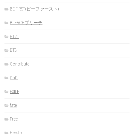
BE:FIRST(ビーファースト)
BLEACHブリーチ
BT21
BTS
Contribute
DbD
EXILE
fate
Free
Howto