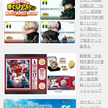
公開記念「Tカ
ード」店頭発
行受付(予約)開
始！いつか
ら？僕のヒー
ローアカデミ
ア限定グッズ
販売も
郵便局「大谷
翔平選手MVP受
賞記念グッ
ズ」限定予
約・販売開
始！いつ？ネ
ットショップ
ポケモン「ス
ウィング ヴィ