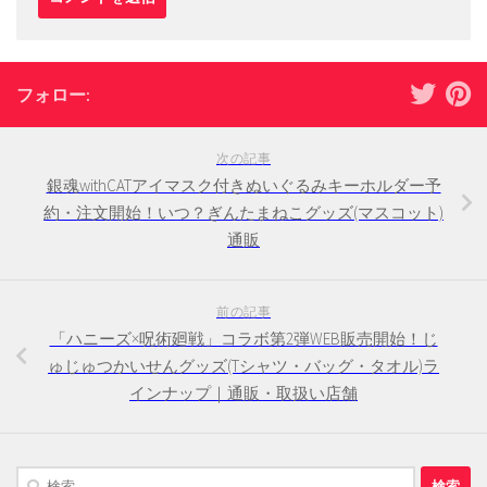
フォロー:
次の記事
銀魂withCATアイマスク付きぬいぐるみキーホルダー予
約・注文開始！いつ？ぎんたまねこグッズ(マスコット)
通販
前の記事
「ハニーズ×呪術廻戦」コラボ第2弾WEB販売開始！じ
ゅじゅつかいせんグッズ(Tシャツ・バッグ・タオル)ラ
インナップ｜通販・取扱い店舗
検