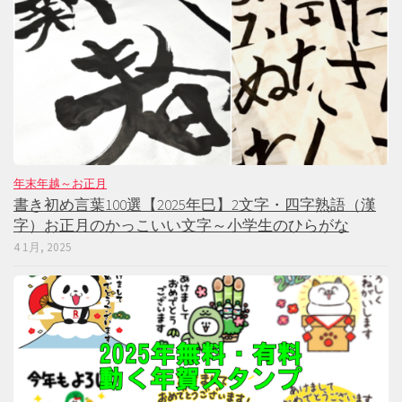
年末年越～お正月
書き初め言葉100選【2025年巳】2文字・四字熟語（漢
字）お正月のかっこいい文字～小学生のひらがな
4 1月, 2025