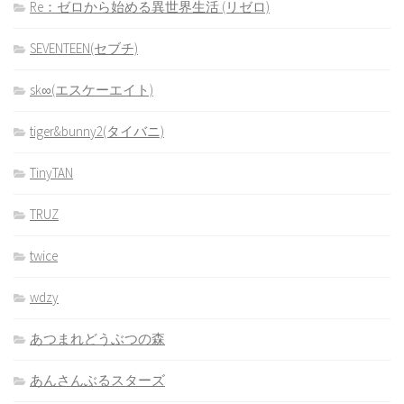
Re：ゼロから始める異世界生活 (リゼロ)
SEVENTEEN(セブチ)
sk∞(エスケーエイト)
tiger&bunny2(タイバニ)
TinyTAN
TRUZ
twice
wdzy
あつまれどうぶつの森
あんさんぶるスターズ