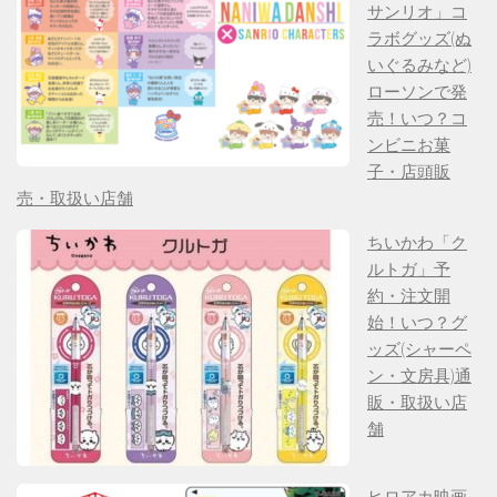
サンリオ」コ
ラボグッズ(ぬ
いぐるみなど)
ローソンで発
売！いつ？コ
ンビニお菓
子・店頭販
売・取扱い店舗
ちいかわ「ク
ルトガ」予
約・注文開
始！いつ？グ
ッズ(シャーペ
ン・文房具)通
販・取扱い店
舗
ヒロアカ映画