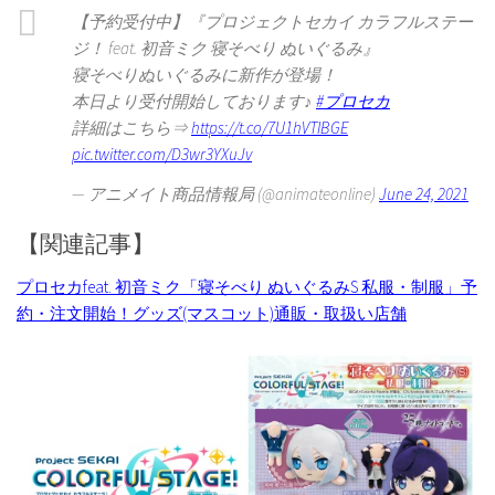
【予約受付中】『プロジェクトセカイ カラフルステー
ジ！ feat. 初音ミク 寝そべり ぬいぐるみ』
寝そべりぬいぐるみに新作が登場！
本日より受付開始しております♪
#プロセカ
詳細はこちら⇒
https://t.co/7U1hVTIBGE
pic.twitter.com/D3wr3YXuJv
— アニメイト商品情報局 (@animateonline)
June 24, 2021
【関連記事】
プロセカfeat. 初音ミク「寝そべり ぬいぐるみS 私服・制服」予
約・注文開始！グッズ(マスコット)通販・取扱い店舗