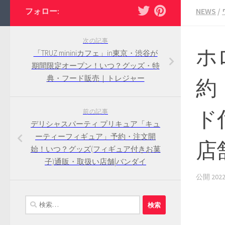
フォロー:
NEWS
/
次の記事
ホ
「TRUZ mininiカフェ」in東京・渋谷が
期間限定オープン！いつ？グッズ・特
典・フード販売｜トレジャー
約
ド
前の記事
デリシャスパーティ プリキュア「キュ
ーティーフィギュア」予約・注文開
店
始！いつ？グッズ(フィギュア付きお菓
子)通販・取扱い店舗|バンダイ
公開
20
検
索: