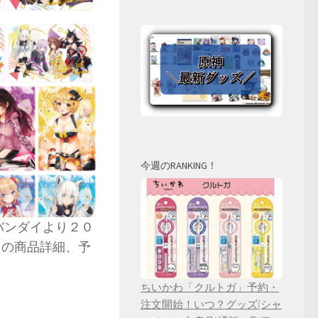
今週のRANKING！
がバンダイより２０
」の商品詳細、予
ちいかわ「クルトガ」予約・
注文開始！いつ？グッズ(シャ