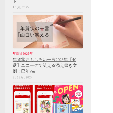
ド
1 1月, 2025
年賀状2025年
年賀状おもしろい一言2025年【40
選】ユニークで笑える添え書き文
例！巳年Ver
31 12月, 2024