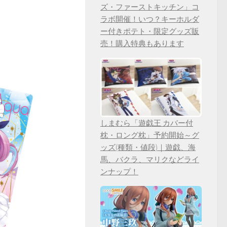
ズ・ファーストキッチン」コ
ラボ開催！いつ？キーホルダ
ー付きポテト・限定グッズ販
売！購入特典もあります
しまむら「遊戯王 カバー付
枕・ロング枕」予約開始～グ
ッズ(種類・値段)｜遊戯、海
馬、バクラ、マリクなどライ
ンナップ！