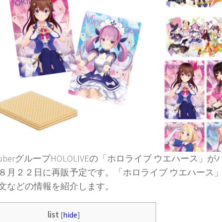
TuberグループHOLOLIVEの「ホロライブ ウエハース」
８月２２日に再販予定です。「ホロライブ ウエハース
文などの情報を紹介します。
list
[
hide
]