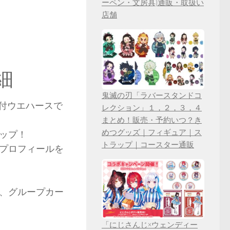
ーペン・文房具)通販・取扱い
店舗
細
鬼滅の刃「ラバースタンドコ
ド付ウエハースで
レクション」１，２，３，４
まとめ！販売・予約いつ？き
めつグッズ｜フィギュア｜ス
ップ！
トラップ｜コースター通販
プロフィールを
、グループカー
「にじさんじ×ウェンディー