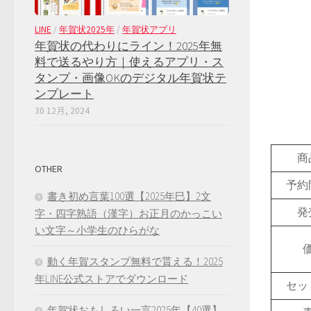
LINE
/
年賀状2025年
/
年賀状アプリ
年賀状の代わりにライン！2025年無
料で送るやり方｜使えるアプリ・ス
タンプ・画像OKのデジタル年賀状テ
ンプレート
30 12月, 2024
商
OTHER
予約
書き初め言葉100選【2025年巳】2文
発
字・四字熟語（漢字）お正月のかっこい
い文字～小学生のひらがな
動く年賀スタンプ無料で貰える！2025
年LINE公式ストアでダウンロード
セッ
年賀状おもしろい一言2025年【40選】