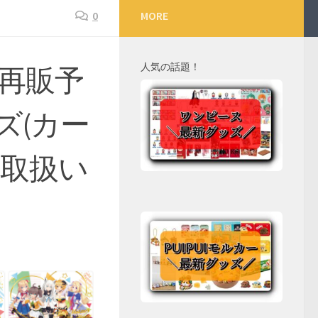
0
MORE
人気の話題！
再販予
ズ(カー
・取扱い