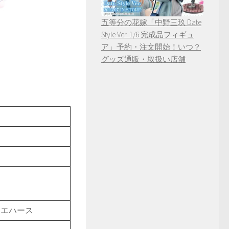
五等分の花嫁「中野三玖 Date
Style Ver. 1/6 完成品フィギュ
ア」予約・注文開始！いつ？
グッズ通販・取扱い店舗
ウエハース