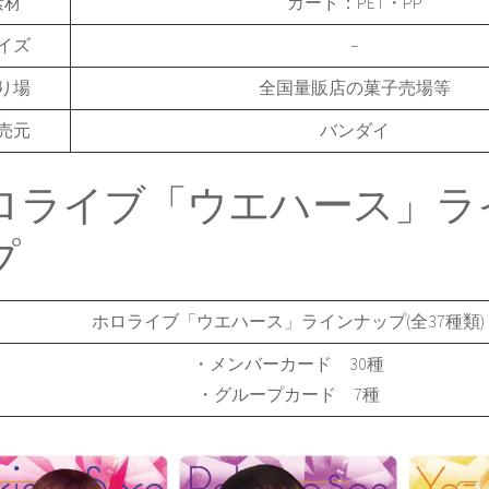
素材
カード：PET・PP
イズ
–
り場
全国量販店の菓子売場等
売元
バンダイ
ロライブ「ウエハース」ラ
プ
ホロライブ「ウエハース」ラインナップ(全37種類)
・メンバーカード 30種
・グループカード 7種