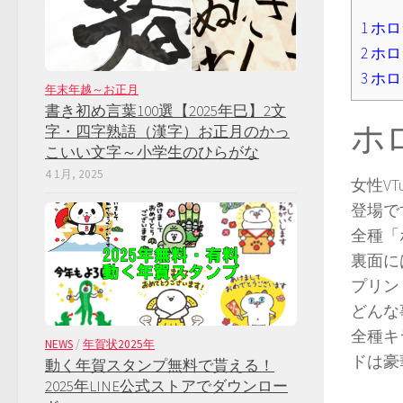
1
ホロ
2
ホロ
3
ホロ
年末年越～お正月
書き初め言葉100選【2025年巳】2文
ホ
字・四字熟語（漢字）お正月のかっ
こいい文字～小学生のひらがな
4 1月, 2025
女性V
登場で
全種「
裏面に
プリン
どんな
全種キ
NEWS
/
年賀状2025年
ドは豪
動く年賀スタンプ無料で貰える！
2025年LINE公式ストアでダウンロー