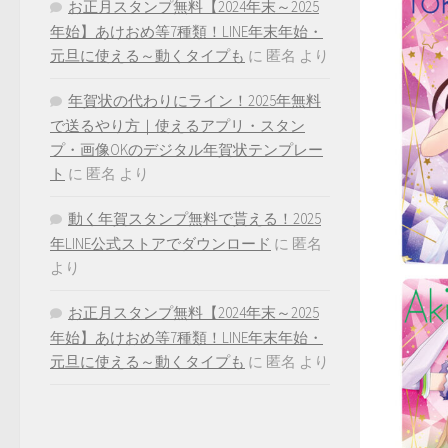
お正月スタンプ無料【2024年末～2025
年始】あけおめ等7種類！LINE年末年始・
元旦に使える～動くタイプも
に
匿名
より
年賀状の代わりにライン！2025年無料
で送るやり方｜使えるアプリ・スタン
プ・画像OKのデジタル年賀状テンプレー
ト
に
匿名
より
動く年賀スタンプ無料で貰える！2025
年LINE公式ストアでダウンロード
に
匿名
より
お正月スタンプ無料【2024年末～2025
年始】あけおめ等7種類！LINE年末年始・
元旦に使える～動くタイプも
に
匿名
より