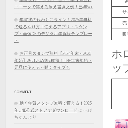
ユニークで笑える添え書き文例！巳年Ver
サ
年賀状の代わりにライン！2025年無料
売
で送るやり方｜使えるアプリ・スタン
プ・画像OKのデジタル年賀状テンプレー
販
ト
ホ
お正月スタンプ無料【2024年末～2025
年始】あけおめ等7種類！LINE年末年始・
ッ
元旦に使える～動くタイプも
COMMENT
動く年賀スタンプ無料で貰える！2025
年LINE公式ストアでダウンロード
に
へび
ちゃん
より