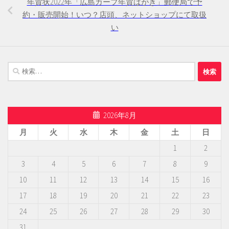
年賀状2022年「広島カープ年賀はがき」郵便局で予
約・販売開始！いつ？店頭、ネットショップにて取扱
い
検
索:
2026年8月
月
火
水
木
金
土
日
1
2
3
4
5
6
7
8
9
10
11
12
13
14
15
16
17
18
19
20
21
22
23
24
25
26
27
28
29
30
31