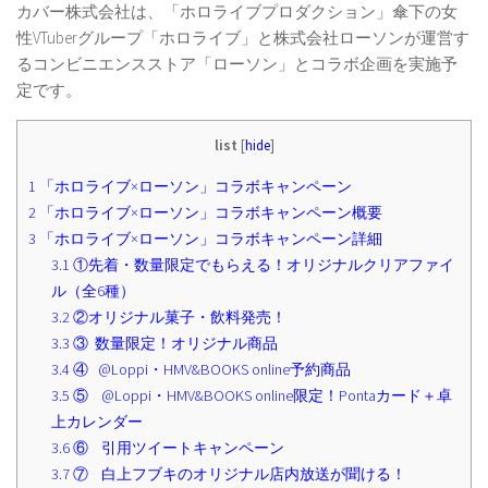
カバー株式会社は、「ホロライブプロダクション」傘下の女
性VTuberグループ「ホロライブ」と株式会社ローソンが運営す
るコンビニエンスストア「ローソン」とコラボ企画を実施予
定です。
list
[
hide
]
1
「ホロライブ×ローソン」コラボキャンペーン
2
「ホロライブ×ローソン」コラボキャンペーン概要
3
「ホロライブ×ローソン」コラボキャンペーン詳細
3.1
①先着・数量限定でもらえる！オリジナルクリアファイ
ル（全6種）
3.2
②オリジナル菓子・飲料発売！
3.3
③ 数量限定！オリジナル商品
3.4
④ @Loppi・HMV&BOOKS online予約商品
3.5
⑤ @Loppi・HMV&BOOKS online限定！Pontaカード＋卓
上カレンダー
3.6
⑥ 引用ツイートキャンペーン
3.7
⑦ 白上フブキのオリジナル店内放送が聞ける！