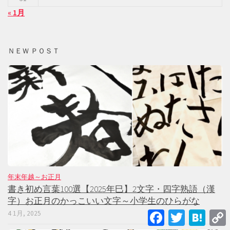
« 1月
ＮＥＷ ＰＯＳＴ
年末年越～お正月
書き初め言葉100選【2025年巳】2文字・四字熟語（漢
字）お正月のかっこいい文字～小学生のひらがな
Facebook
Twitter
Hatena
4 1月, 2025
L