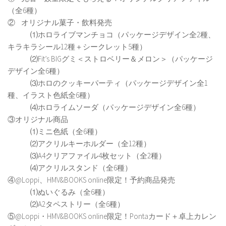
（全6種）
② オリジナル菓子・飲料発売
⑴ホロライブマンチョコ（パッケージデザイン全2種、
キラキラシール12種＋シークレット5種）
⑵Fit’s BIGグミ＜ストロベリー＆メロン＞（パッケージ
デザイン全6種）
⑶ホロのクッキーパーティ（パッケージデザイン全1
種、イラスト色紙全6種）
⑷ホロライムソーダ（パッケージデザイン全6種）
③オリジナル商品
⑴ミニ色紙（全6種）
⑵アクリルキーホルダー（全12種）
⑶A4クリアファイル4枚セット（全2種）
⑷アクリルスタンド（全6種）
④@Loppi、HMV&BOOKS online限定！予約商品発売
⑴ぬいぐるみ（全6種）
⑵A2タペストリー（全6種）
⑤@Loppi・HMV&BOOKS online限定！Pontaカード＋卓上カレン