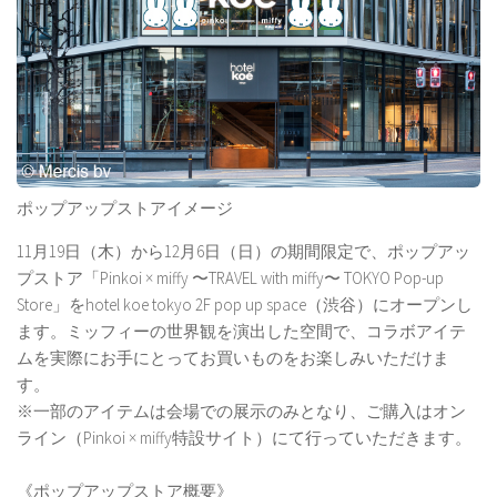
ポップアップストアイメージ
11月19日（木）から12月6日（日）の期間限定で、ポップアッ
プストア「Pinkoi × miffy 〜TRAVEL with miffy〜 TOKYO Pop-up
Store」をhotel koe tokyo 2F pop up space（渋谷）にオープンし
ます。ミッフィーの世界観を演出した空間で、コラボアイテ
ムを実際にお手にとってお買いものをお楽しみいただけま
す。
※一部のアイテムは会場での展示のみとなり、ご購入はオン
ライン（Pinkoi × miffy特設サイト）にて行っていただきます。
《ポップアップストア概要》