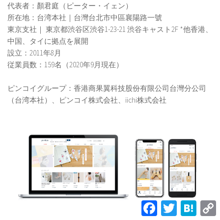
代表者：顏君庭（ピーター・イェン）
所在地：台湾本社｜台灣台北市中區襄陽路一號
東京支社｜ 東京都渋谷区渋谷1-23-21 渋谷キャスト2F *他香港、
中国、タイに拠点を展開
設立：2011年8月
従業員数：159名（2020年9月現在）
ピンコイグループ：香港商果翼科技股份有限公司台灣分公司
（台湾本社）、ピンコイ株式会社、iichi株式会社
Facebook
Twitter
Hatena
L