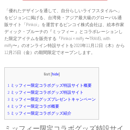
「優れたデザインを通して、自分らしいライフスタイルへ」
をビジョンに掲げる、台湾発・アジア最大級のグローバル通
販サイト「Pinkoi」を運営するピンコイ株式会社は、絵本作家
ディック・ブルーナの『ミッフィー 』とコラボレーションし
た限定アイテムを販売する『Pinkoi × miffy 〜TRAVEL with
miffy〜』のオンライン特設サイトを2020年11月12日（木）から
12月25日（金）の期間限定でオープンします。
list
[
hide
]
1
ミッフィー限定コラボグッズ特設サイト概要
2
ミッフィー限定コラボグッズ特設サイト
3
ミッフィー限定グッズプレゼントキャンペーン
4
ミッフィー限定コラボ概要
5
ミッフィー限定コラボグッズ紹介
ミッフィー限定コラボグッズ特設サイ