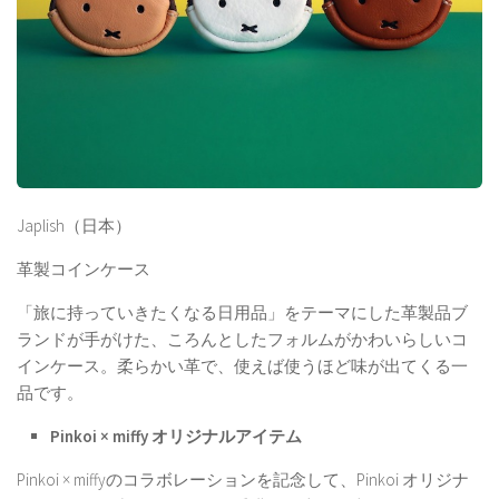
Japlish（日本）
革製コインケース
「旅に持っていきたくなる日用品」をテーマにした革製品ブ
ランドが手がけた、ころんとしたフォルムがかわいらしいコ
インケース。柔らかい革で、使えば使うほど味が出てくる一
品です。
Pinkoi × miffy オリジナルアイテム
Pinkoi × miffyのコラボレーションを記念して、Pinkoi オリジナ