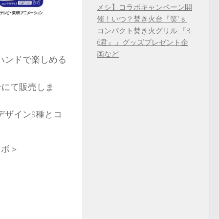
メシ】コラボキャンペーン開
催！いつ？焚き火台『笑’ｓ
コンパクト焚き火グリル 『B-
6君』』グッズプレゼント企
画など
ハンドで楽しめる
ンにて販売しま
デザイン9種とコ
ラボ＞