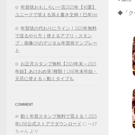
年賀状おもしろい一言2025年【40選】
◆「ク
ユニークで笑える添え書き文例！巳年Ver
年賀状の代わりにライン！2025年無料
で送るやり方｜使えるアプリ・スタン
プ・画像OKのデジタル年賀状テンプレー
ト
お正月スタンプ無料【2024年末～2025
年始】あけおめ等7種類！LINE年末年始・
元旦に使える～動くタイプも
COMMENT
動く年賀スタンプ無料で貰える！2025
年LINE公式ストアでダウンロード
に
へび
ちゃん
より