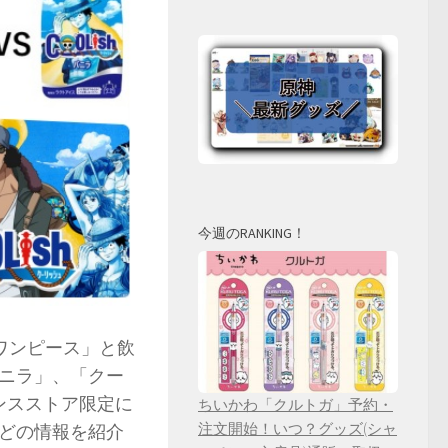
今週のRANKING！
Eワンピース」と飲
ニラ」、「クー
ンスストア限定に
ちいかわ「クルトガ」予約・
注文開始！いつ？グッズ(シャ
どの情報を紹介