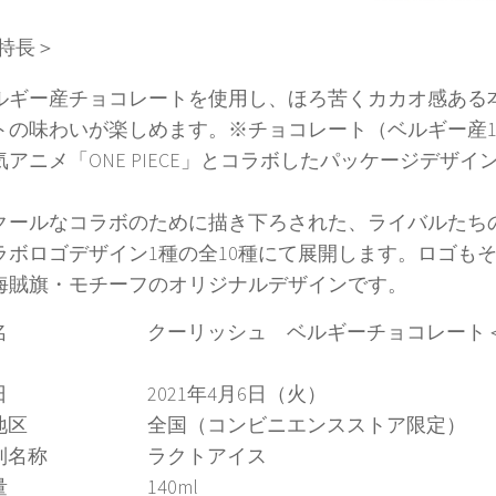
特長＞
ルギー産チョコレートを使用し、ほろ苦くカカオ感ある
トの味わいが楽しめます。※チョコレート（ベルギー産1
気アニメ「ONE PIECE」とコラボしたパッケージデザイ
。
クールなコラボのために描き下ろされた、ライバルたち
ラボロゴデザイン1種の全10種にて展開します。ロゴも
海賊旗・モチーフのオリジナルデザインです。
名 クーリッシュ ベルギーチョコレート＜ONE 
売日 2021年4月6日（火）
売地区 全国（コンビニエンスストア限定）
類別名称 ラクトアイス
容量 140ml