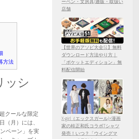
ーペン・文房具)通販・取扱い
店舗
【世界のアソビ大全51】無料
細
ダウンロード方法やり方｜
募方法
「ポケットエディション」無
料配信開始
ーリッシ
の超クールな限定
X-girl（エックスガール)×漫画
1日（月）には、
家の桂正和氏コラボTシャツ
ャンペーン」を実
発売！いつ？「ウイングマ