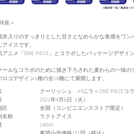
特長＞
細氷入りのすっきりとした甘さとなめらかな食感をワン
むアイスです。
気アニメ「ONE PIECE」とコラボしたパッケージデザイ
。
クールなコラボのために描き下ろされた麦わらの一味の
ボロゴデザイン1種の全10種にて展開します。
名 クーリッシュ バニラ＜ONE PIECEコ
売日 2021年4月6日（火）
売地区 全国（コンビニエンスストア限定）
類別名称 ラクトアイス
容量 140ml
格 希望小売価格151円（税込）