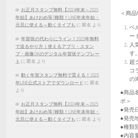
お正月スタンプ無料【2024年末～2025
＜商品
年始】あけおめ等7種類！LINE年末年始・
元旦に使える～動くタイプも
に
匿名
より
ベ
ー
年賀状の代わりにライン！2025年無料
人
で送るやり方｜使えるアプリ・スタン
す
プ・画像OKのデジタル年賀状テンプレー
ト
に
匿名
より
超
コ
動く年賀スタンプ無料で貰える！2025
の
年LINE公式ストアでダウンロード
に
匿名
より
●商品
ボ＞
お正月スタンプ無料【2024年末～2025
●発
年始】あけおめ等7種類！LINE年末年始・
●発
元旦に使える～動くタイプも
に
匿名
より
●種
●内