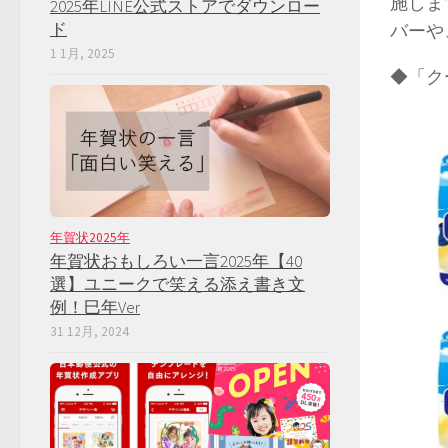
施しま
2025年LINE公式ストアでダウンロー
ド
バーや
1 1月, 2025
◆「ク
年賀状2025年
年賀状おもしろい一言2025年【40
選】ユニークで笑える添え書き文
例！巳年Ver
31 12月, 2024