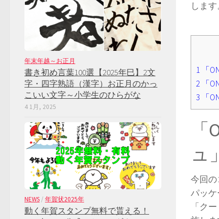
します
年末年越～お正月
1
「O
書き初め言葉100選【2025年巳】2文
2
「O
字・四字熟語（漢字）お正月のかっ
こいい文字～小学生のひらがな
3
「O
4 1月, 2025
「O
ュ
今回の
パッケ
NEWS
/
年賀状2025年
「クー
動く年賀スタンプ無料で貰える！