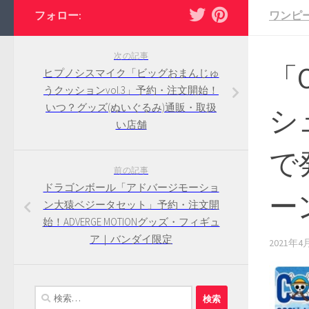
フォロー:
ワンピ
次の記事
「
ヒプノシスマイク「ビッグおまんじゅ
うクッションvol.3」予約・注文開始！
いつ？グッズ(ぬいぐるみ)通販・取扱
シ
い店舗
で
前の記事
ドラゴンボール「アドバージモーショ
ー
ン大猿ベジータセット」予約・注文開
始！ADVERGE MOTIONグッズ・フィギュ
ア｜バンダイ限定
2021年4
検