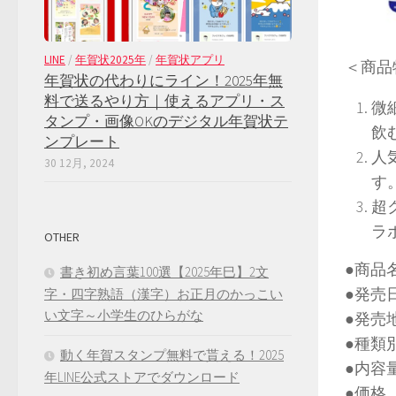
LINE
/
年賀状2025年
/
年賀状アプリ
＜商品
年賀状の代わりにライン！2025年無
料で送るやり方｜使えるアプリ・ス
微
タンプ・画像OKのデジタル年賀状テ
飲
ンプレート
人
30 12月, 2024
す
超
ラ
OTHER
●商品
書き初め言葉100選【2025年巳】2文
●発
字・四字熟語（漢字）お正月のかっこい
い文字～小学生のひらがな
●発
●種
動く年賀スタンプ無料で貰える！2025
●内
年LINE公式ストアでダウンロード
●価