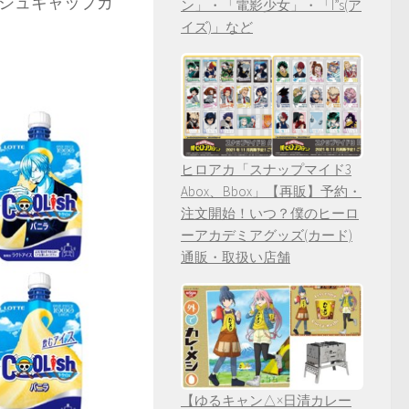
シュキャップカ
ン」・「電影少女」・「I”s(ア
イズ)」など
ヒロアカ「スナップマイド3
Abox、Bbox」【再販】予約・
注文開始！いつ？僕のヒーロ
ーアカデミアグッズ(カード)
通販・取扱い店舗
【ゆるキャン△×日清カレー