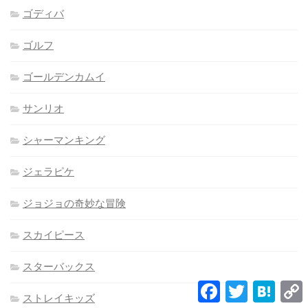
ゴディバ
ゴルフ
ゴールデンカムイ
サンリオ
シャーマンキング
ジェラピケ
ジョジョの奇妙な冒険
スカイピース
スターバックス
Facebook
Twitter
Hatena
L
ストレイキッズ