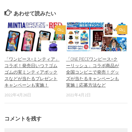
あわせて読みたい
0
0
「ワンピース×ミンティア」
「ONE PIECEワンピース×ク
コラボ！発売日いつ？ゴム
ーリッシュ」コラボ商品が
ゴムの実ミンティアボック
全国コンビニで発売！グッ
スなどが当たるプレゼント
ズが当たるキャンペーンも
キャンペーンも実施！
実施｜応募方法など
2022年4月26日
2021年4月2日
コメントを残す