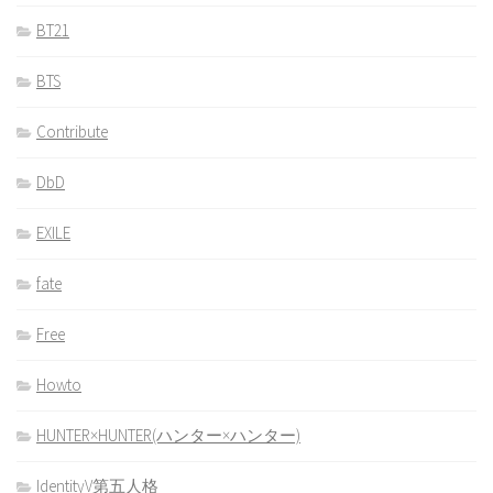
BT21
BTS
Contribute
DbD
EXILE
fate
Free
Howto
HUNTER×HUNTER(ハンター×ハンター)
IdentityV第五人格