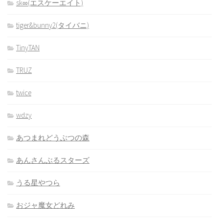
sk∞(エスケーエイト)
tiger&bunny2(タイバニ)
TinyTAN
TRUZ
twice
wdzy
あつまれどうぶつの森
あんさんぶるスターズ
うる星やつら
おジャ魔女どれみ