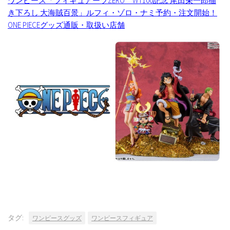
ワンピース「フィギュアーツZERO WT100記念 尾田栄一郎描
き下ろし 大海賊百景」ルフィ・ゾロ・ナミ予約・注文開始！
ONE PIECEグッズ通販・取扱い店舗
タグ:
ワンピースグッズ
ワンピースフィギュア