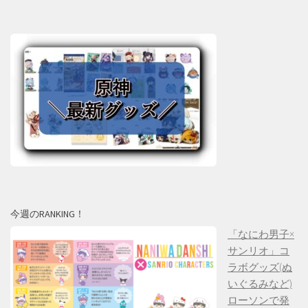
今週のRANKING！
「なにわ男子×
サンリオ」コ
ラボグッズ(ぬ
いぐるみなど)
ローソンで発