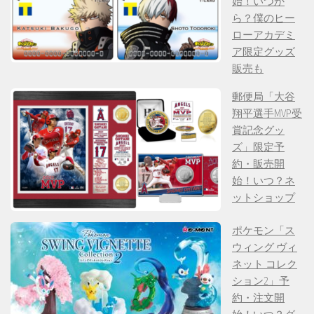
始！いつか
ら？僕のヒー
ローアカデミ
ア限定グッズ
販売も
郵便局「大谷
翔平選手MVP受
賞記念グッ
ズ」限定予
約・販売開
始！いつ？ネ
ットショップ
ポケモン「ス
ウィング ヴィ
ネット コレク
ション2」予
約・注文開