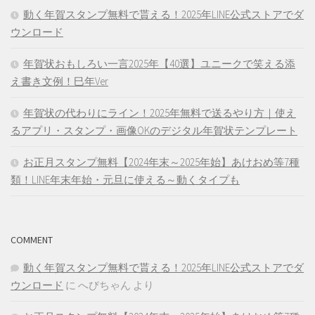
動く年賀スタンプ無料で貰える！2025年LINE公式ストアでダ
ウンロード
年賀状おもしろい一言2025年【40選】ユニークで笑える添
え書き文例！巳年Ver
年賀状の代わりにライン！2025年無料で送るやり方｜使え
るアプリ・スタンプ・画像OKのデジタル年賀状テンプレート
お正月スタンプ無料【2024年末～2025年始】あけおめ等7種
類！LINE年末年始・元旦に使える～動くタイプも
COMMENT
動く年賀スタンプ無料で貰える！2025年LINE公式ストアでダ
ウンロード
に
へびちゃん
より