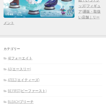
始！いつ？グ
ッズ(フィギュ
ア)通販・取扱
い店舗｜リー
メント
カテゴリー
48フォーエイト
A3(エースリー)
ATEEZ(エイティーズ)
BE:FIRST(ビーファースト)
BLEACHブリーチ