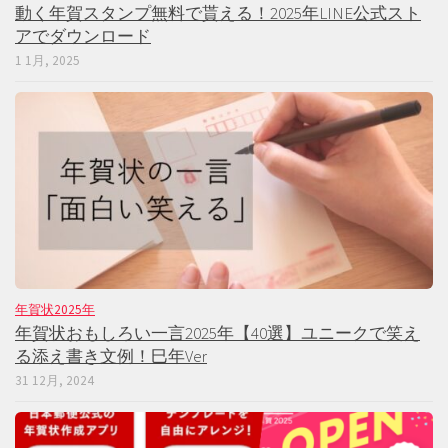
動く年賀スタンプ無料で貰える！2025年LINE公式スト
アでダウンロード
1 1月, 2025
年賀状2025年
年賀状おもしろい一言2025年【40選】ユニークで笑え
る添え書き文例！巳年Ver
31 12月, 2024