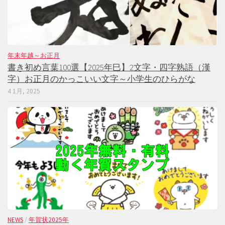
年末年越～お正月
書き初め言葉100選【2025年巳】2文字・四字熟語（漢
字）お正月のかっこいい文字～小学生のひらがな
4 1月, 2025
NEWS
/
年賀状2025年