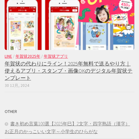
LINE
/
年賀状2025年
/
年賀状アプリ
年賀状の代わりにライン！2025年無料で送るやり方｜
使えるアプリ・スタンプ・画像OKのデジタル年賀状テ
ンプレート
30 12月, 2024
OTHER
書き初め言葉100選【2025年巳】2文字・四字熟語（漢字）
お正月のかっこいい文字～小学生のひらがな