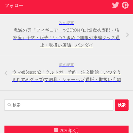
フォロー:
次の記事
鬼滅の刃「フィギュアーツZERO(ゼロ)煉獄杏寿郎・猗
窩座」予約・販売！いつ？きめつ無限列車編グッズ通
販・取扱い店舗｜バンダイ
前の記事
ウマ娘Season2「クルトガ」予約・注文開始！いつ？う
まむすめグッズ(文房具・シャーペン)通販・取扱い店舗
検
索:
2026年8月