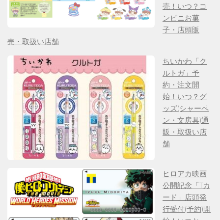
売！いつ？コ
ンビニお菓
子・店頭販
売・取扱い店舗
ちいかわ「ク
ルトガ」予
約・注文開
始！いつ？グ
ッズ(シャーペ
ン・文房具)通
販・取扱い店
舗
ヒロアカ映画
公開記念「Tカ
ード」店頭発
行受付(予約)開