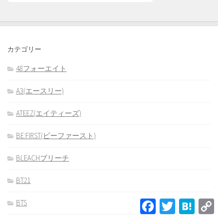
カテゴリー
48フォーエイト
A3(エースリー)
ATEEZ(エイティーズ)
BE:FIRST(ビーファースト)
BLEACHブリーチ
BT21
Facebook
Twitter
Hatena
BTS
L