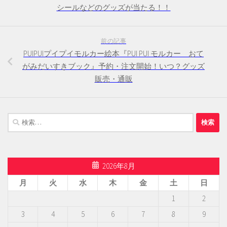
シールなどのグッズが当たる！！
前の記事
PUIPUIプイプイモルカー絵本『PUI PUI モルカー おて
がみだいすきブック』予約・注文開始！いつ？グッズ
販売・通販
検
索:
2026年8月
月
火
水
木
金
土
日
1
2
3
4
5
6
7
8
9