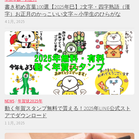
書き初め言葉100選【2025年巳】2文字・四字熟語（漢
字）お正月のかっこいい文字～小学生のひらがな
4 1月, 2025
NEWS
/
年賀状2025年
動く年賀スタンプ無料で貰える！2025年LINE公式スト
アでダウンロード
1 1月, 2025