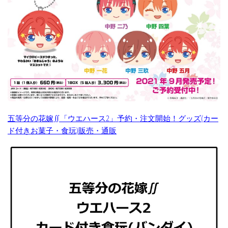
五等分の花嫁∬「ウエハース2」予約・注文開始！グッズ(カー
ド付きお菓子・食玩)販売・通販