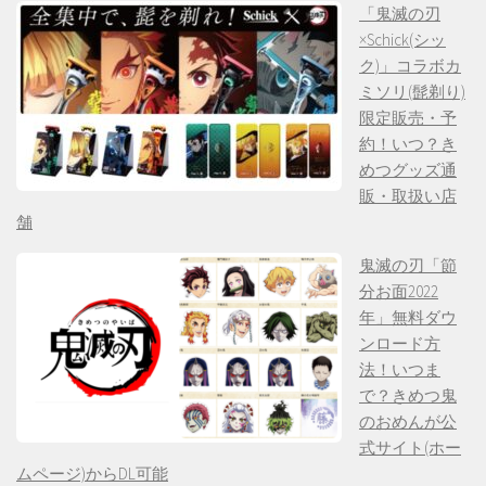
「鬼滅の刃
×Schick(シッ
ク)」コラボカ
ミソリ(髭剃り)
限定販売・予
約！いつ？き
めつグッズ通
販・取扱い店
舗
鬼滅の刃「節
分お面2022
年」無料ダウ
ンロード方
法！いつま
で？きめつ鬼
のおめんが公
式サイト(ホー
ムページ)からDL可能