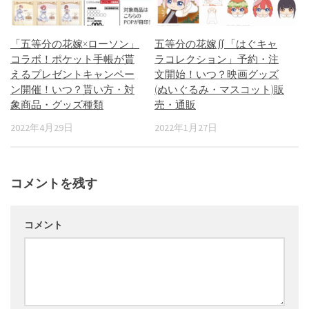
「五等分の花嫁×ローソン」
五等分の花嫁∬「はぐキャ
コラボ！ポケット手帳が貰
ラコレクション」予約・注
えるプレゼントキャンペー
文開始！いつ？映画グッズ
ン開催！いつ？貰い方・対
(ぬいぐるみ・マスコット)販
象商品・グッズ種類
売・通販
2022年4月29日
2022年1月27日
コメントを残す
コメント