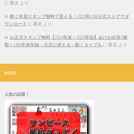
に
匿名
より
動く年賀スタンプ無料で貰える！2025年LINE公式ストアでダ
ウンロード
に
匿名
より
お正月スタンプ無料【2024年末～2025年始】あけおめ等7種
類！LINE年末年始・元旦に使える～動くタイプも
に
匿名
より
MORE
人気の話題！