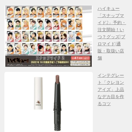
ハイキュー
「スナップマ
イド2」予約・
注文開始！い
つ？グッズ(ブ
ロマイド)通
販・取扱い店
舗
インテグレー
ト「クレヨン
アイズ」上品
なデカ目を作
るコツ