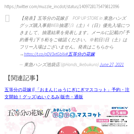
https://twitter.com/muzzle_incdot/status/1409728175479812096
【発表】五等分の花嫁∬ POP UP STORE in 東急ハンズ
グッズ購入事前WEB抽選7/3（土）4（日）優先入場につ
きまして、抽選結果を発表します。メールに記載の｢予
約番号｣下５桁をご確認ください。※初日3日（土）は
フリー入場はございません。発表はこちらから
→
https://t.co/qDV3xtGbXx
#五等分の花嫁
— 東急ハンズ池袋店 (@Hands_Ikebukuro)
June 27, 2021
【関連記事】
五等分の花嫁∬「おまんじゅうにぎにぎマスコット」予約・注
文開始！グッズ(ぬいぐるみ)販売・通販