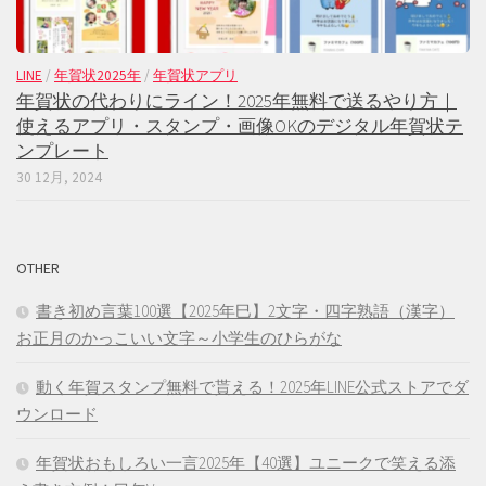
LINE
/
年賀状2025年
/
年賀状アプリ
年賀状の代わりにライン！2025年無料で送るやり方｜
使えるアプリ・スタンプ・画像OKのデジタル年賀状テ
ンプレート
30 12月, 2024
OTHER
書き初め言葉100選【2025年巳】2文字・四字熟語（漢字）
お正月のかっこいい文字～小学生のひらがな
動く年賀スタンプ無料で貰える！2025年LINE公式ストアでダ
ウンロード
年賀状おもしろい一言2025年【40選】ユニークで笑える添