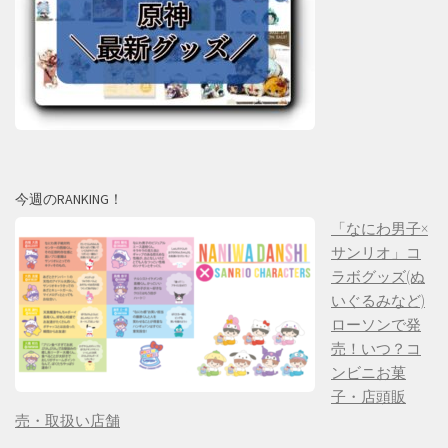
今週のRANKING！
「なにわ男子×
サンリオ」コ
ラボグッズ(ぬ
いぐるみなど)
ローソンで発
売！いつ？コ
ンビニお菓
子・店頭販
売・取扱い店舗