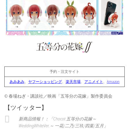
予約・注文サイト
あみあみ
、
ヤフーショッピング
、
楽天市場
、
アニメイト
、
Amazon
© 春場ねぎ・講談社／映画「五等分の花嫁」製作委員会
【ツイッター】
新商品情報！：「Chocot 五等分の花嫁～
WeddingWhiteVer.～ 一花/二乃/三玖/四葉/五月」