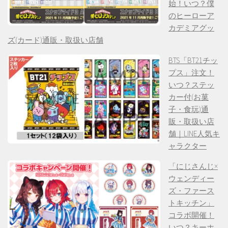
始！いつ？僕
のヒーローア
カデミアグッ
ズ(カード)通販・取扱い店舗
BTS「BT21チッ
プス」注文！
いつ？ステッ
カー付(お菓
子・食玩)通
販・取扱い店
舗｜LINE人気キ
ャラクター
「にじさんじ×
ウェンディー
ズ・ファース
トキッチン」
コラボ開催！
いつ？キーホ