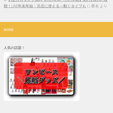
類！LINE年末年始・元旦に使える～動くタイプも
に
匿名
より
MORE
人気の話題！