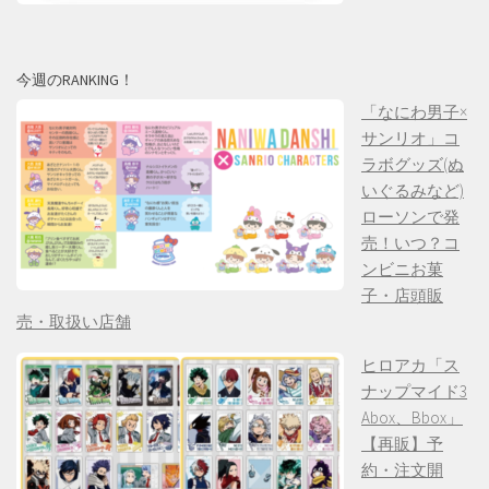
今週のRANKING！
「なにわ男子×
サンリオ」コ
ラボグッズ(ぬ
いぐるみなど)
ローソンで発
売！いつ？コ
ンビニお菓
子・店頭販
売・取扱い店舗
ヒロアカ「ス
ナップマイド3
Abox、Bbox」
【再販】予
約・注文開