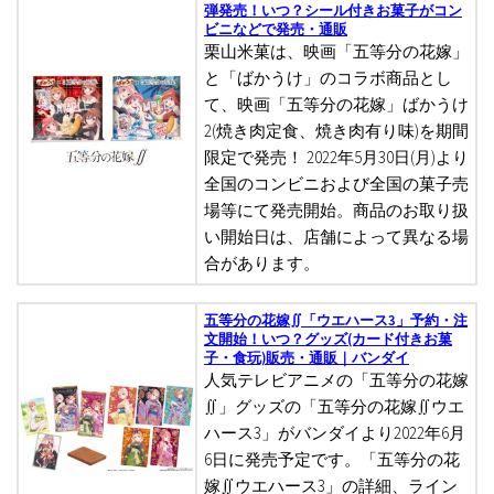
弾発売！いつ？シール付きお菓子がコン
ビニなどで発売・通販
栗山米菓は、映画「五等分の花嫁」
と「ばかうけ」のコラボ商品とし
て、映画「五等分の花嫁」ばかうけ
2(焼き肉定食、焼き肉有り味)を期間
限定で発売！ 2022年5月30日(月)より
全国のコンビニおよび全国の菓子売
場等にて発売開始。商品のお取り扱
い開始日は、店舗によって異なる場
合があります。
五等分の花嫁∬「ウエハース3」予約・注
文開始！いつ？グッズ(カード付きお菓
子・食玩)販売・通販｜バンダイ
人気テレビアニメの「五等分の花嫁
∬」グッズの「五等分の花嫁∬ウエ
ハース3」がバンダイより2022年6月
6日に発売予定です。「五等分の花
嫁∬ウエハース3」の詳細、ライン