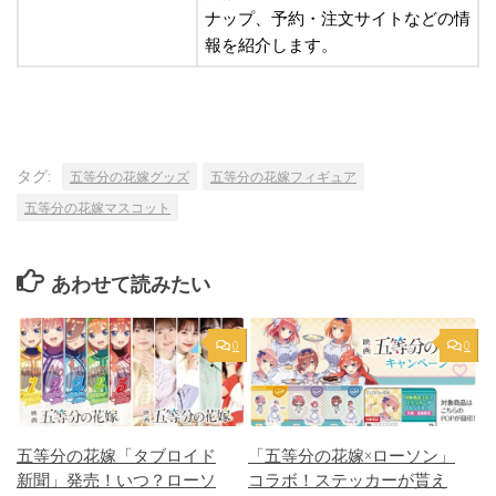
ナップ、予約・注文サイトなどの情
報を紹介します。
タグ:
五等分の花嫁グッズ
五等分の花嫁フィギュア
五等分の花嫁マスコット
あわせて読みたい
0
0
五等分の花嫁「タブロイド
「五等分の花嫁×ローソン」
新聞」発売！いつ？ローソ
コラボ！ステッカーが貰え