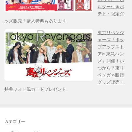
ルダー付きポ
テト・限定グ
ッズ販売！購入特典もあります
東京リベンジ
ャーズ「ポッ
プアップスト
アin 東急ハン
ズ」開催！い
つから？東リ
ベメガネ眼鏡
グッズ販売・
特典フォト風カードプレゼント
カテゴリー