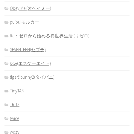
Obey Me!(オベイミー)
puipuiモルカー
Re：ゼロから始める異世界生活 (リゼロ)
SEVENTEEN(セブチ)
sk∞(エスケーエイト)
tiger&bunny2(タイバニ)
TinyTAN
TRUZ
twice
wdzy