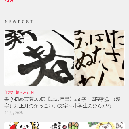
« 1月
ＮＥＷ ＰＯＳＴ
年末年越～お正月
書き初め言葉100選【2025年巳】2文字・四字熟語（漢
字）お正月のかっこいい文字～小学生のひらがな
4 1月, 2025