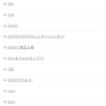
fate
Free
Howto
HUNTER×HUNTER(ハンター×ハンター)
IdentityV第五人格
King ＆ Prince(キンプリ)
LINE
NARUTO(ナルト)
news
NiziU