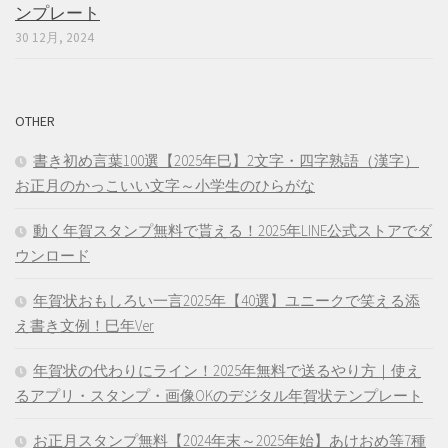
ンプレート
30 12月, 2024
OTHER
書き初め言葉100選【2025年巳】2文字・四字熟語（漢字）
お正月のかっこいい文字～小学生のひらがな
動く年賀スタンプ無料で貰える！2025年LINE公式ストアでダ
ウンロード
年賀状おもしろい一言2025年【40選】ユニークで笑える添
え書き文例！巳年Ver
年賀状の代わりにライン！2025年無料で送るやり方｜使え
るアプリ・スタンプ・画像OKのデジタル年賀状テンプレート
お正月スタンプ無料【2024年末～2025年始】あけおめ等7種