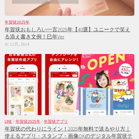
年賀状2025年
年賀状おもしろい一言2025年【40選】ユニークで笑え
る添え書き文例！巳年Ver
31 12月, 2024
LINE
/
年賀状2025年
/
年賀状アプリ
年賀状の代わりにライン！2025年無料で送るやり方｜
使えるアプリ・スタンプ・画像OKのデジタル年賀状テ