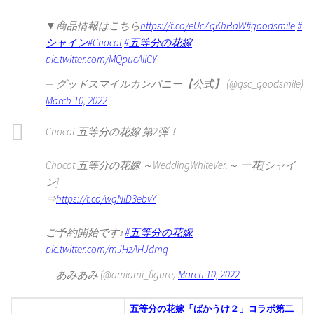
▼商品情報はこちら
https://t.co/eUcZqKhBaW
#goodsmile
#
シャイン
#Chocot
#五等分の花嫁
pic.twitter.com/MQpucAIlCY
— グッドスマイルカンパニー【公式】 (@gsc_goodsmile)
March 10, 2022
Chocot 五等分の花嫁 第2弾！
Chocot 五等分の花嫁 ～WeddingWhiteVer.～ 一花[シャイ
ン]
⇒
https://t.co/wgNID3ebvY
ご予約開始です♪
#五等分の花嫁
pic.twitter.com/mJHzAHJdmq
— あみあみ (@amiami_figure)
March 10, 2022
五等分の花嫁「ばかうけ２」コラボ第二