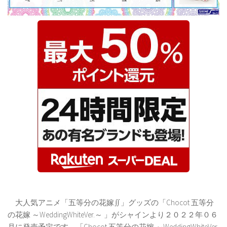
大人気アニメ「五等分の花嫁∬」グッズの「Chocot 五等分
の花嫁 ～WeddingWhiteVer.～ 」がシャインより２０２２年０６
月に発売予定です。「Chocot 五等分の花嫁 ～WeddingWhiteVer.