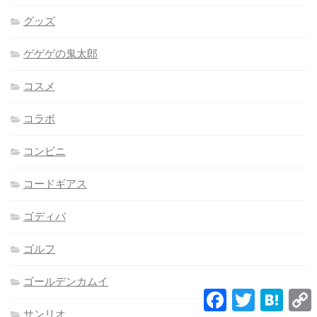
グッズ
ゲゲゲの鬼太郎
コスメ
コラボ
コンビニ
コードギアス
ゴディバ
ゴルフ
ゴールデンカムイ
Facebook
Twitter
Hatena
L
サンリオ