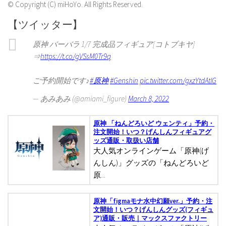
© Copyright (C) miHoYo. All Rights Reserved.
【ツイッター】
原神 バーバラ 1/7 完成品フィギュア[コトブキヤ]
⇒
https://t.co/gVSsM0Tr9q
ご予約開始です♪
#原神
#Genshin
pic.twitter.com/gxzYtdAtlG
— あみあみ (@amiami_figure)
March 8, 2022
原神 「ねんどろいど ウェンティ」予約・
注文開始！いつ？げんしんフィギュアグ
ッズ通販・取扱い店舗
大人気オンラインゲーム「原神(げ
んしん)」グッズの「ねんどろいど
原...
原神「figmaモナ水中幻願ver.」予約・注
文開始！いつ？げんしんグッズ(フィギュ
ア)通販・販売｜マックスファクトリー