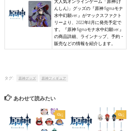
大人気オンラインゲーム「原神(げ
んしん)」グッズの『原神 figmaモナ
水中幻願ver.』がマックスファクト
リーより、2022年8月に発売予定で
す。『原神 figmaモナ水中幻願ver.』
の商品詳細、ラインナップ、予約・
販売などの情報を紹介します。
タグ:
原神グッズ
原神フィギュア
あわせて読みたい
0
0