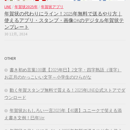
LINE
/
年賀状2025年
/
年賀状アプリ
年賀状の代わりにライン！2025年無料で送るやり方｜
使えるアプリ・スタンプ・画像OKのデジタル年賀状テ
ンプレート
30 12月, 2024
OTHER
書き初め言葉100選【2025年巳】2文字・四字熟語（漢字）
お正月のかっこいい文字～小学生のひらがな
動く年賀スタンプ無料で貰える！2025年LINE公式ストアでダ
ウンロード
年賀状おもしろい一言2025年【40選】ユニークで笑える添
え書き文例！巳年Ver