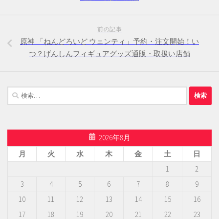
前の記事
原神 「ねんどろいど ウェンティ」予約・注文開始！い
つ？げんしんフィギュアグッズ通販・取扱い店舗
検
索:
2026年8月
月
火
水
木
金
土
日
1
2
3
4
5
6
7
8
9
10
11
12
13
14
15
16
17
18
19
20
21
22
23