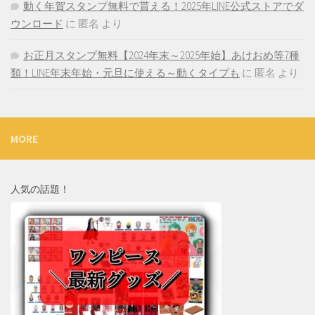
動く年賀スタンプ無料で貰える！2025年LINE公式ストアでダ
ウンロード
に
匿名
より
お正月スタンプ無料【2024年末～2025年始】あけおめ等7種
類！LINE年末年始・元旦に使える～動くタイプも
に
匿名
より
MORE
人気の話題！