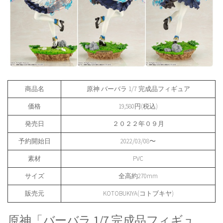
商品名
原神 バーバラ 1/7 完成品フィギュア
価格
19,580円(税込)
発売日
２０２２年０９月
予約開始日
2022/03/08〜
素材
PVC
サイズ
全高約270mm
販売元
KOTOBUKIYA(コトブキヤ)
原神「バーバラ 1/7 完成品フィギュ