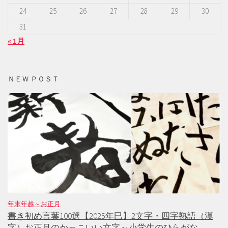
24
25
26
27
28
29
30
31
« 1月
ＮＥＷ ＰＯＳＴ
年末年越～お正月
書き初め言葉100選【2025年巳】2文字・四字熟語（漢
字）お正月のかっこいい文字～小学生のひらがな