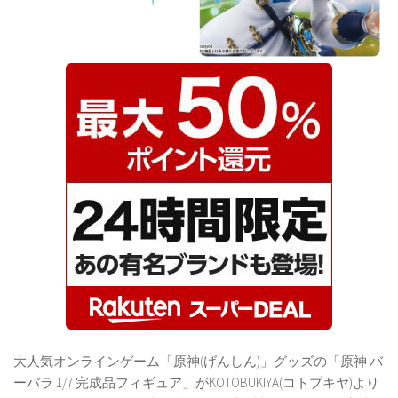
大人気オンラインゲーム「原神(げんしん)」グッズの「原神 バ
ーバラ 1/7 完成品フィギュア」がKOTOBUKIYA(コトブキヤ)より