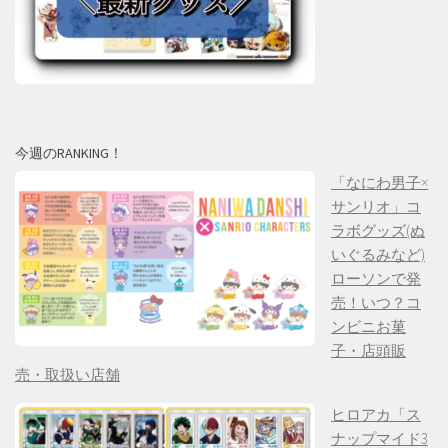
今週のRANKING！
「なにわ男子×
サンリオ」コ
ラボグッズ(ぬ
いぐるみなど)
ローソンで発
売！いつ？コ
ンビニお菓
子・店頭販
売・取扱い店舗
ヒロアカ「ス
ナップマイド3