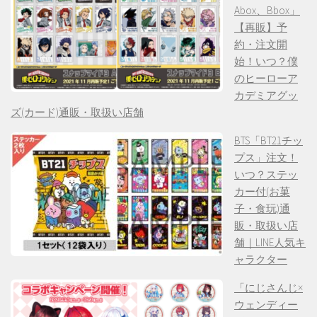
Abox、Bbox」
【再販】予
約・注文開
始！いつ？僕
のヒーローア
カデミアグッ
ズ(カード)通販・取扱い店舗
BTS「BT21チッ
プス」注文！
いつ？ステッ
カー付(お菓
子・食玩)通
販・取扱い店
舗｜LINE人気キ
ャラクター
「にじさんじ×
ウェンディー