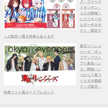
ズ・ファース
トキッチン」
コラボ開催！
いつ？キーホ
ルダー付きポ
テト・限定グ
ッズ販売！購入特典もあります
東京リベンジ
ャーズ「ポッ
プアップスト
アin 東急ハン
ズ」開催！い
つから？東リ
ベメガネ眼鏡
グッズ販売・
特典フォト風カードプレゼント