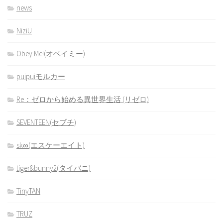
news
NiziU
Obey Me!(オベイミー)
puipuiモルカー
Re：ゼロから始める異世界生活 (リゼロ)
SEVENTEEN(セブチ)
sk∞(エスケーエイト)
tiger&bunny2(タイバニ)
TinyTAN
TRUZ