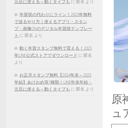
元旦に使える～動くタイプも
に
匿名
より
年賀状の代わりにライン！2025年無料
で送るやり方｜使えるアプリ・スタン
プ・画像OKのデジタル年賀状テンプレー
ト
に
匿名
より
動く年賀スタンプ無料で貰える！2025
年LINE公式ストアでダウンロード
に
匿名
より
お正月スタンプ無料【2024年末～2025
年始】あけおめ等7種類！LINE年末年始・
元旦に使える～動くタイプも
に
匿名
より
原神
ュ