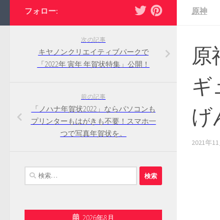
フォロー:
原神
次の記事
原神
キヤノンクリエイティブパークで
「2022年 寅年 年賀状特集」公開！
ギ
前の記事
げ
「ノハナ年賀状2022」ならパソコンも
プリンターもはがきも不要！スマホ一
つで写真年賀状を。
2021年1
検
索:
2026年8月