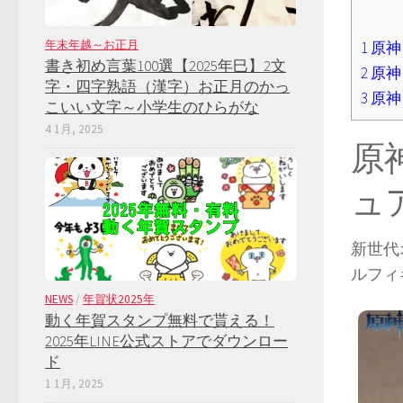
年末年越～お正月
1
原神「
書き初め言葉100選【2025年巳】2文
2
原神
字・四字熟語（漢字）お正月のかっ
3
原神
こいい文字～小学生のひらがな
4 1月, 2025
原神
ュ
新世代
ルフィ
NEWS
/
年賀状2025年
動く年賀スタンプ無料で貰える！
2025年LINE公式ストアでダウンロー
ド
1 1月, 2025