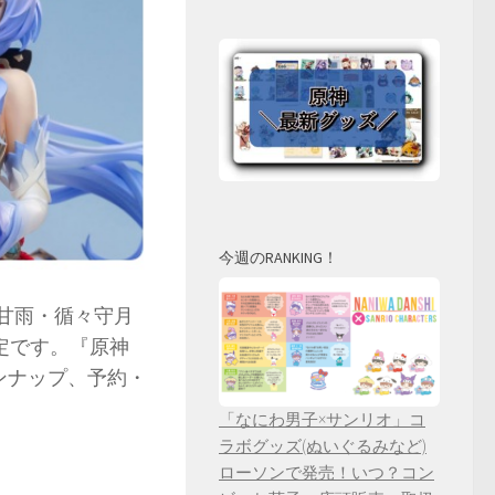
今週のRANKING！
甘雨・循々守月
売予定です。『原神
インナップ、予約・
「なにわ男子×サンリオ」コ
ラボグッズ(ぬいぐるみなど)
ローソンで発売！いつ？コン