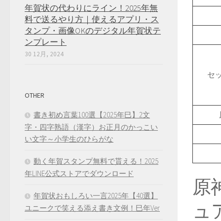
年賀状の代わりにライン！2025年無
料で送るやり方｜使えるアプリ・ス
タンプ・画像OKのデジタル年賀状テ
ンプレート
30 12月, 2024
セ
OTHER
書き初め言葉100選【2025年巳】2文
字・四字熟語（漢字）お正月のかっこい
い文字～小学生のひらがな
動く年賀スタンプ無料で貰える！2025
年LINE公式ストアでダウンロード
原神
年賀状おもしろい一言2025年【40選】
ュ
ユニークで笑える添え書き文例！巳年Ver