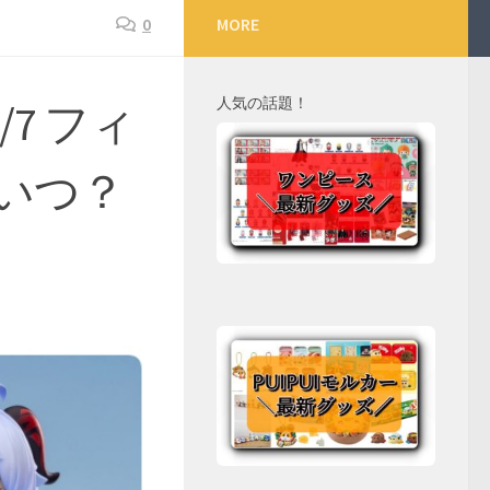
0
MORE
人気の話題！
/7 フィ
いつ？