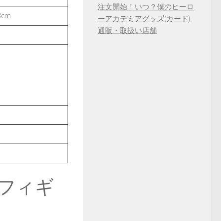
注文開始！いつ？僕のヒーロ
cm
ーアカデミアグッズ(カード)
通販・取扱い店舗
7 フィギ