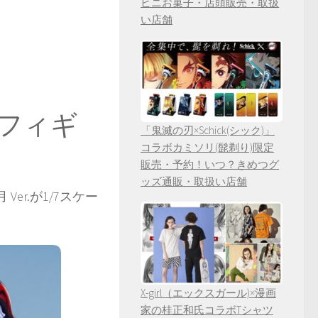
ビニお菓子・店頭販売・取扱
い店舗
7 フィギ
「鬼滅の刃×Schick(シック)」
コラボカミソリ(髭剃り)限定
販売・予約！いつ？きめつグ
ッズ通販・取扱い店舗
r.が1/7スケー
X-girl（エックスガール)×漫画
家の桂正和氏コラボTシャツ