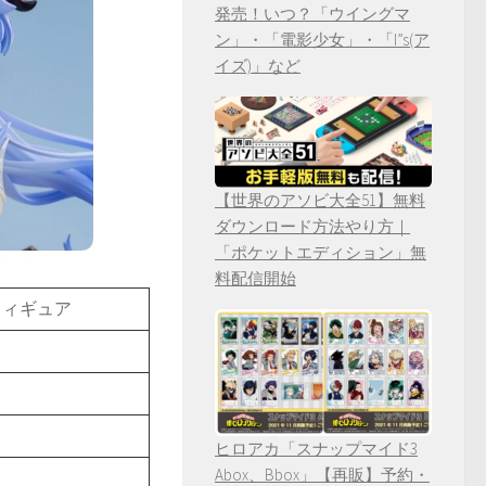
発売！いつ？「ウイングマ
ン」・「電影少女」・「I”s(ア
イズ)」など
【世界のアソビ大全51】無料
ダウンロード方法やり方｜
「ポケットエディション」無
料配信開始
品フィギュア
ヒロアカ「スナップマイド3
Abox、Bbox」【再販】予約・