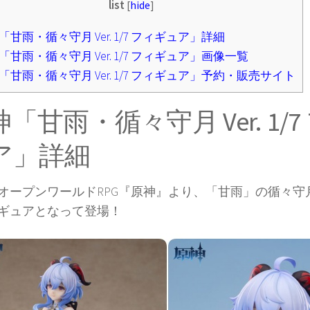
list
[
hide
]
甘雨・循々守月 Ver. 1/7 フィギュア」詳細
「甘雨・循々守月 Ver. 1/7 フィギュア」画像一覧
「甘雨・循々守月 Ver. 1/7 フィギュア」予約・販売サイト
「甘雨・循々守月 Ver. 1/
ア」詳細
オープンワールドRPG『原神』より、「甘雨」の循々守月 Ve
ギュアとなって登場！