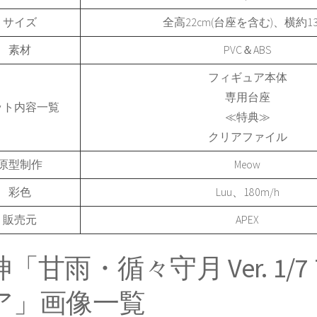
サイズ
全高22cm(台座を含む)、横約13
素材
PVC＆ABS
フィギュア本体
専用台座
ット内容一覧
≪特典≫
クリアファイル
原型制作
Meow
彩色
Luu、180m/h
販売元
APEX
「甘雨・循々守月 Ver. 1/
ア」画像一覧