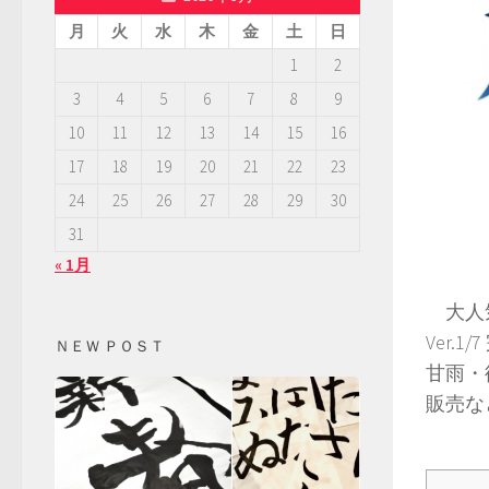
月
火
水
木
金
土
日
1
2
3
4
5
6
7
8
9
10
11
12
13
14
15
16
17
18
19
20
21
22
23
24
25
26
27
28
29
30
31
« 1月
大人気
Ver.
ＮＥＷ ＰＯＳＴ
甘雨・
販売な