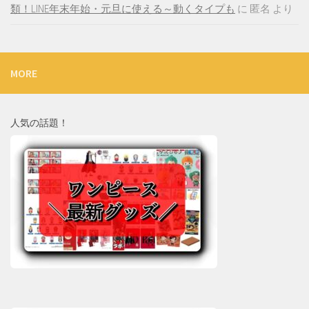
類！LINE年末年始・元旦に使える～動くタイプも
に
匿名
より
MORE
人気の話題！