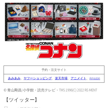
予約・注文サイト
あみあみ
、
ヤフーショッピング
、
楽天市場
、
アニメイト
、
Amazon
© 青山剛昌/小学館・読売テレビ・TMS 1996(C) 2022 RE-MENT
【ツイッター】