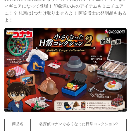
ィギュアになって登場！ 印象深いあのアイテムもミニチュア
に！？ 札束は1つだけ取り出せるよ！ 阿笠博士の発明品もある
よ！
商品名
名探偵コナン 小さくなった日常コレクション2