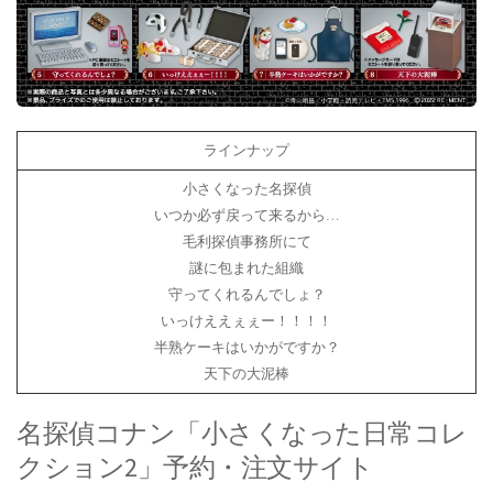
ラインナップ
小さくなった名探偵
いつか必ず戻って来るから…
毛利探偵事務所にて
謎に包まれた組織
守ってくれるんでしょ？
いっけええぇぇー！！！！
半熟ケーキはいかがですか？
天下の大泥棒
名探偵コナン「小さくなった日常コレ
クション2」予約・注文サイト