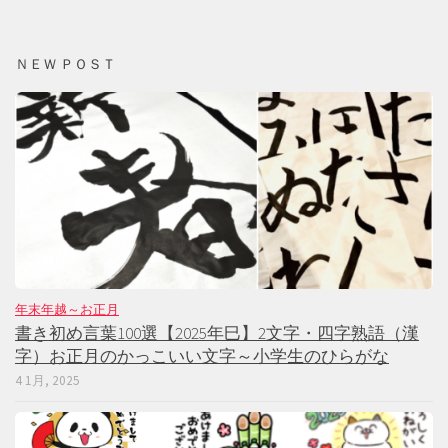
ＮＥＷ ＰＯＳＴ
年末年越～お正月
書き初め言葉100選【2025年巳】2文字・四字熟語（漢
字）お正月のかっこいい文字～小学生のひらがな
4 1月, 2025