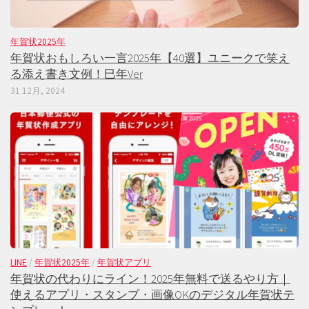
年賀状2025年
年賀状おもしろい一言2025年【40選】ユニークで笑え
る添え書き文例！巳年Ver
31 12月, 2024
LINE
/
年賀状2025年
/
年賀状アプリ
年賀状の代わりにライン！2025年無料で送るやり方｜
使えるアプリ・スタンプ・画像OKのデジタル年賀状テ