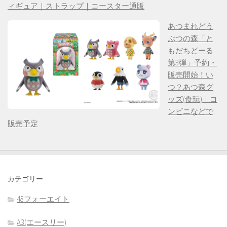
ィギュア｜ストラップ｜コースター通販
あつまれどう
ぶつの森「と
もだちどーる
第3弾」予約・
販売開始！い
つ？あつ森グ
ッズ(食玩)｜コ
ンビニなどで
販売予定
カテゴリー
48フォーエイト
A3(エースリー)