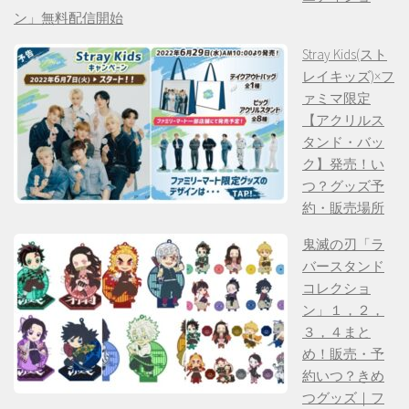
ン」無料配信開始
Stray Kids(スト
レイキッズ)×フ
ァミマ限定
【アクリルス
タンド・バッ
ク】発売！い
つ？グッズ予
約・販売場所
鬼滅の刃「ラ
バースタンド
コレクショ
ン」１，２，
３，４まと
め！販売・予
約いつ？きめ
つグッズ｜フ