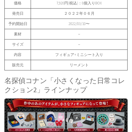
価格
7,920円(税込)：8個入りBOX
発売日
２０２２年０６月
予約開始日
2022/03/10〜
素材
－
サイズ
－
内容
フィギュア+ミニシート入り
販売元
リーメント
名探偵コナン「小さくなった日常コレ
クション2」ラインナップ