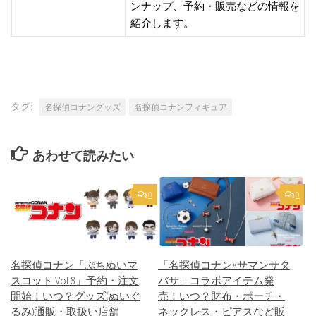
ンナップ、予約・販売などの情報を
紹介します。
タグ:
名探偵コナングッズ
名探偵コナンフィギュア
あわせて読みたい
0
0
名探偵コナン「ぷちぬいマ
「名探偵コナン×サマンサタ
スコット Vol.8」予約・注文
バサ」コラボアイテム発
開始！いつ？グッズ(ぬいぐ
売！いつ？財布・ポーチ・
るみ)通販・取扱い店舗
ネックレス・ピアスなど販