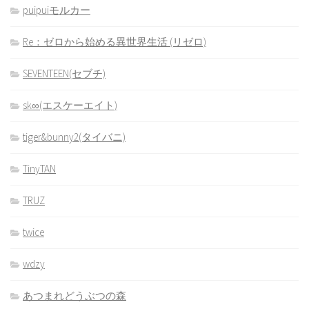
puipuiモルカー
Re：ゼロから始める異世界生活 (リゼロ)
SEVENTEEN(セブチ)
sk∞(エスケーエイト)
tiger&bunny2(タイバニ)
TinyTAN
TRUZ
twice
wdzy
あつまれどうぶつの森