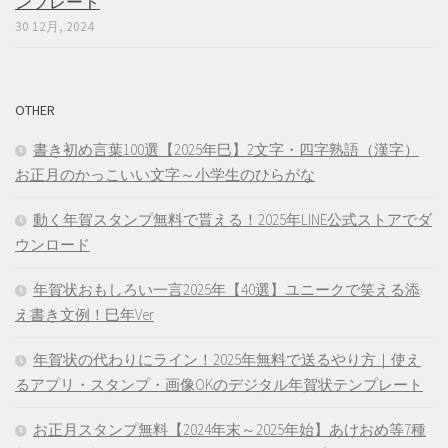
ンプレート
30 12月, 2024
OTHER
書き初め言葉100選【2025年巳】2文字・四字熟語（漢字）
お正月のかっこいい文字～小学生のひらがな
動く年賀スタンプ無料で貰える！2025年LINE公式ストアでダ
ウンロード
年賀状おもしろい一言2025年【40選】ユニークで笑える添
え書き文例！巳年Ver
年賀状の代わりにライン！2025年無料で送るやり方｜使え
るアプリ・スタンプ・画像OKのデジタル年賀状テンプレート
お正月スタンプ無料【2024年末～2025年始】あけおめ等7種