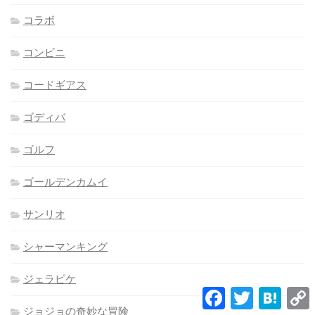
コラボ
コンビニ
コードギアス
ゴディバ
ゴルフ
ゴールデンカムイ
サンリオ
シャーマンキング
ジェラピケ
Facebook
Twitter
Hatena
L
ジョジョの奇妙な冒険