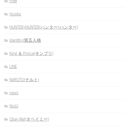
Free
Howto
HUNTER×HUNTER(ハンター×ハンター)
IdentityV第五人格
King ＆ Prince(キンプリ)
LINE
NARUTO(ナルト)
news
NiziU
Obey Me!(オベイミー)