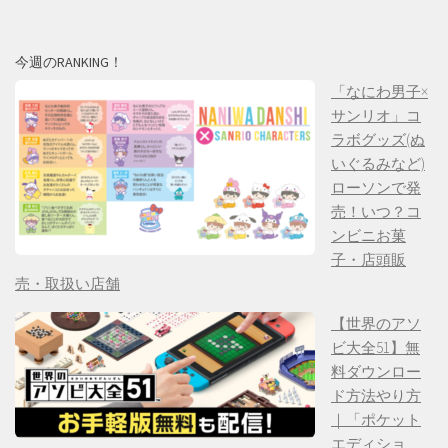
今週のRANKING！
「なにわ男子×
サンリオ」コ
ラボグッズ(ぬ
いぐるみなど)
ローソンで発
売！いつ？コ
ンビニお菓
子・店頭販
売・取扱い店舗
【世界のアソ
ビ大全51】無
料ダウンロー
ド方法やり方
｜「ポケット
エディショ