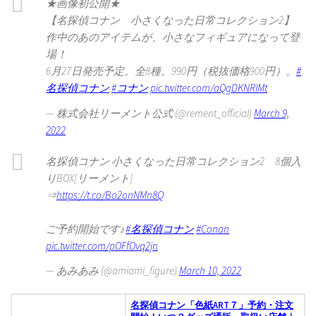
★画像初公開★
【名探偵コナン 小さくなった日常コレクション2】
作中のあのアイテムが、小さなフィギュアになって登
場！
6月27日発売予定。全8種。990円（税抜価格900円）。
#
名探偵コナン
#コナン
pic.twitter.com/aQgDKNRIMt
— 株式会社リーメント公式 (@rement_official)
March 9,
2022
名探偵コナン 小さくなった日常コレクション2 8個入
りBOX[リーメント]
⇒
https://t.co/Bo2onNMn8Q
ご予約開始です♪
#名探偵コナン
#Conan
pic.twitter.com/pOFfOvq2jn
— あみあみ (@amiami_figure)
March 10, 2022
名探偵コナン「色紙ART７」予約・注文