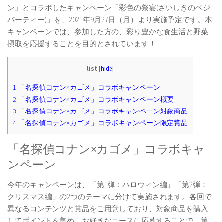
ン』とコラボしたキャンペーン「彩色の祭宴(さいしきのベジ
パーティー)」を、2021年9月27日（月）より実施予定です。本
キャンペーンでは、参加した方の、彩り豊かな食生活と野菜
摂取を応援することを目的とされています！
list
[
hide
]
1
「名探偵コナン×カゴメ」コラボキャンペーン
2
「名探偵コナン×カゴメ」コラボキャンペーン概要
3
「名探偵コナン×カゴメ」コラボキャンペーン対象商品
4
「名探偵コナン×カゴメ」コラボキャンペーン限定賞品
「名探偵コナン×カゴメ」コラボキャ
ンペーン
今年のキャンペーンは、「第1弾：ハロウィン編」「第2弾：
クリスマス編」の2つのテーマに分けて実施されます。各回で
異なるコンテンツと賞品をご用意しており、対象商品を購入
してポイントを集め、お好きなコースに応募することで、第1