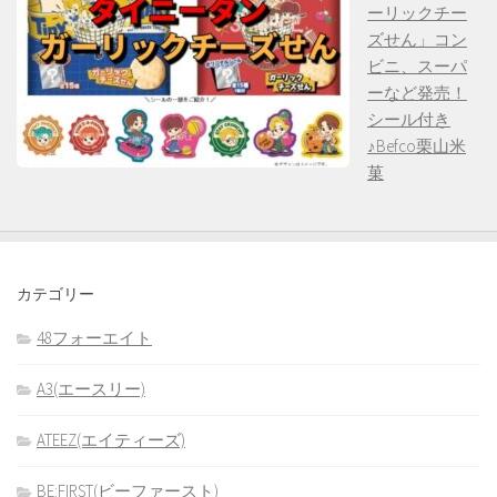
ーリックチー
ズせん」コン
ビニ、スーパ
ーなど発売！
シール付き
♪Befco栗山米
菓
カテゴリー
48フォーエイト
A3(エースリー)
ATEEZ(エイティーズ)
BE:FIRST(ビーファースト)