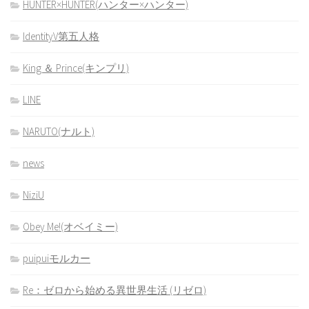
HUNTER×HUNTER(ハンター×ハンター)
IdentityV第五人格
King ＆ Prince(キンプリ)
LINE
NARUTO(ナルト)
news
NiziU
Obey Me!(オベイミー)
puipuiモルカー
Re：ゼロから始める異世界生活 (リゼロ)