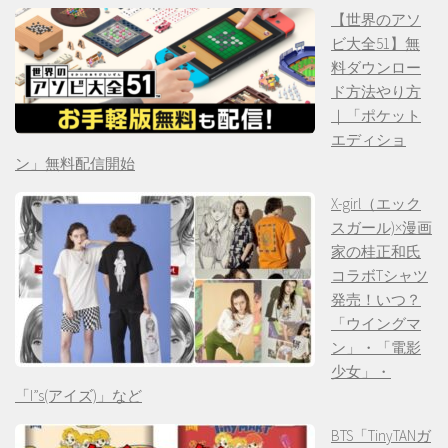
【世界のアソ
ビ大全51】無
料ダウンロー
ド方法やり方
｜「ポケット
エディショ
ン」無料配信開始
X-girl（エック
スガール)×漫画
家の桂正和氏
コラボTシャツ
発売！いつ？
「ウイングマ
ン」・「電影
少女」・
「I”s(アイズ)」など
BTS「TinyTANガ