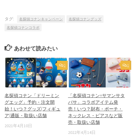
タグ:
名探偵コナンキャンペーン
名探偵コナングッズ
名探偵コナンコラボ
あわせて読みたい
0
0
名探偵コナン「ドリーミン
「名探偵コナン×サマンサタ
グエッグ」予約・注文開
バサ」コラボアイテム発
始！いつ？グッズ(フィギュ
売！いつ？財布・ポーチ・
ア)通販・取扱い店舗
ネックレス・ピアスなど販
売・取扱い店舗
2021年4月10日
2022年4月14日