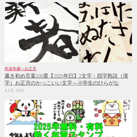
年末年越～お正月
書き初め言葉100選【2025年巳】2文字・四字熟語（漢
字）お正月のかっこいい文字～小学生のひらがな
4 1月, 2025