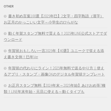
OTHER
書き初め言葉100選【2025年巳】2文字・四字熟語（漢字）
お正月のかっこいい文字～小学生のひらがな
動く年賀スタンプ無料で貰える！2025年LINE公式ストアでダ
ウンロード
年賀状おもしろい一言2025年【40選】ユニークで笑える添
え書き文例！巳年Ver
年賀状の代わりにライン！2025年無料で送るやり方｜使え
るアプリ・スタンプ・画像OKのデジタル年賀状テンプレート
お正月スタンプ無料【2024年末～2025年始】あけおめ等7種
類！LINE年末年始・元旦に使える～動くタイプも