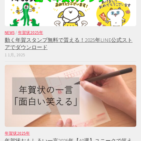
NEWS
/
年賀状2025年
動く年賀スタンプ無料で貰える！2025年LINE公式スト
アでダウンロード
1 1月, 2025
年賀状2025年
年賀状おもしろい一言2025年【40選】ユニークで笑え