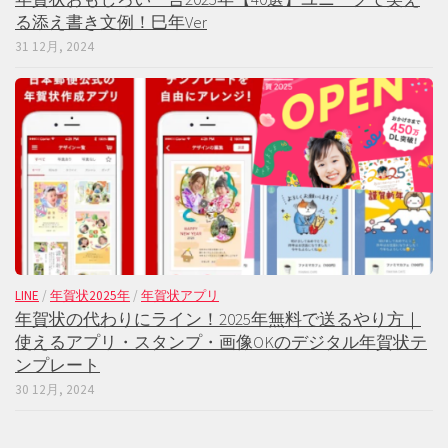
る添え書き文例！巳年Ver
31 12月, 2024
LINE
/
年賀状2025年
/
年賀状アプリ
年賀状の代わりにライン！2025年無料で送るやり方｜
使えるアプリ・スタンプ・画像OKのデジタル年賀状テ
ンプレート
30 12月, 2024