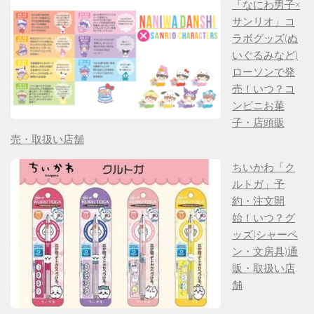
「なにわ男子×
サンリオ」コ
ラボグッズ(ぬ
いぐるみなど)
ローソンで発
売！いつ？コ
ンビニお菓
子・店頭販
売・取扱い店舗
ちいかわ「ク
ルトガ」予
約・注文開
始！いつ？グ
ッズ(シャーペ
ン・文房具)通
販・取扱い店
舗