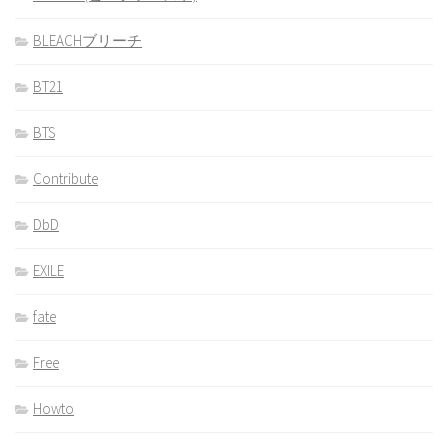
BLEACHブリーチ
BT21
BTS
Contribute
DbD
EXILE
fate
Free
Howto