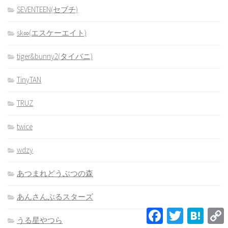
SEVENTEEN(セブチ)
sk∞(エスケーエイト)
tiger&bunny2(タイバニ)
TinyTAN
TRUZ
twice
wdzy
あつまれどうぶつの森
あんさんぶるスターズ
Facebook
Twitter
Hatena
L
うる星やつら